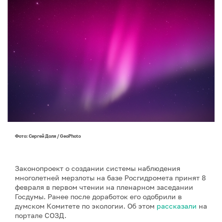
Фото: Сергей Доля / GeoPhoto
Законопроект о создании системы наблюдения
многолетней мерзлоты на базе Росгидромета принят 8
февраля в первом чтении на пленарном заседании
Госдумы. Ранее после доработок его одобрили в
думском Комитете по экологии. Об этом
рассказали
на
портале СОЗД.