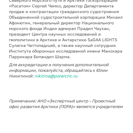
Северного морского пути и Арктики Госкорпорации
«Росатом» Сергей Чемко, директор Департамента
продаж и контрактации гражданского судостроения
Объединенной судостроительной корпорации Михаил
Афонютин, генеральный директор Национального
морского фонда Индии адмирал Прадип Чаухан,
президент Центра научных исследований и
геополитики в Арктике и Антарктике SaGAA LIGHTS
Сулагна Чаттопадхьяй, а также научный сотрудник
Института оборонных исследований имени Манохара
Паррикара Бипандип Шарма.
Для аккредитации и получения дополнительной
информации, пожалуйста, обращайтесь к Юлии
Никитиной:
nikitina@porarctic.ru
Примечание: АНО «Экспертный центр – Проектный
офис развития Арктики (ПОРА)» является учредителем
сетевого издания «ГоАрктик».