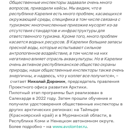
Общественные инспекторы задавали очень много
вопросов, приводили кейсы. Мы видим, что в
республике Карелия есть много проблем, касающихся
окружающей среды, специфика в том числе связана с
туризмом: многочисленные приезжие мусорят из-за
отсутствия стандартов и инфраструктуры для
ответственного туризма. Кроме того, много проблем
касается водных ресурсов. В Карелии большие запасы
пресной воды, которые испытывают сильное
антропогенное воздействие, в том числе на них
негативно влияет отрасль аквакультуры. Но в Карелии
очень активное республиканское общество охраны
природы, наши общественные инспекторы также очень
энергичны, и надеюсь, что у коллег все получится»,
–
считает
Николай Доронин
, председатель правления
Проектного офиса развития Арктики.
Пилотный этап программы был реализован в
Салехарде в 2022 году. Затем прошли обучение и
получили удостоверения общественные инспекторы в
других арктических регионах: на Таймыре
(Красноярский край) и в Мурманской области, в
Республике Коми и Ненецком автономном округе.
Более подробно – на
www.avolonter.ru
.