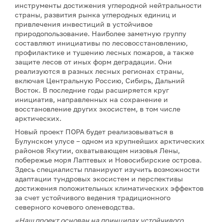
инструменты достижения углеродной нейтральности
страны, развития рынка углеродных единиц и
привлечения инвестиций в устойчивое
природопользование. Наиболее заметную группу
составляют инициативы по лесовосстановлению,
профилактике и тушению лесных пожаров, а также
защите лесов от иных форм деградации. Они
реализуются в разных лесных регионах страны,
включая Центральную Россию, Сибирь, Дальний
Восток. В последние годы расширяется круг
инициатив, направленных на сохранение и
восстановление других экосистем, в том числе
арктических.
Новый проект ПОРА будет реализовываться в
Булунском улусе – одном из крупнейших арктических
районов Якутии, охватывающем низовья Лены,
побережье моря Лаптевых и Новосибирские острова.
Здесь специалисты планируют изучить возможности
адаптации тундровых экосистем и перспективы
достижения положительных климатических эффектов
за счет устойчивого ведения традиционного
северного кочевого оленеводства.
«Наш проект основан на принципах устойчивого