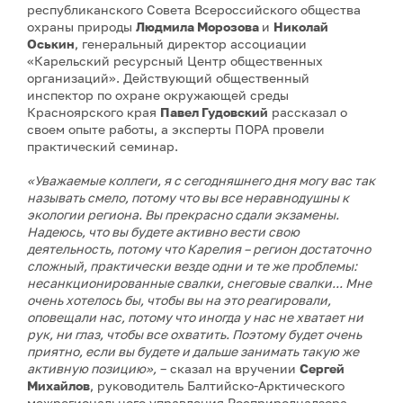
республиканского Совета Всероссийского общества
охраны природы
Людмила Морозова
и
Николай
Оськин
, генеральный директор ассоциации
«Карельский ресурсный Центр общественных
организаций». Действующий общественный
инспектор по охране окружающей среды
Красноярского края
Павел Гудовский
рассказал о
своем опыте работы, а эксперты ПОРА провели
практический семинар.
«Уважаемые коллеги, я с сегодняшнего дня могу вас так
называть смело, потому что вы все неравнодушны к
экологии региона. Вы прекрасно сдали экзамены.
Надеюсь, что вы будете активно вести свою
деятельность, потому что Карелия – регион достаточно
сложный, практически везде одни и те же проблемы:
несанкционированные свалки, снеговые свалки... Мне
очень хотелось бы, чтобы вы на это реагировали,
оповещали нас, потому что иногда у нас не хватает ни
рук, ни глаз, чтобы все охватить. Поэтому будет очень
приятно, если вы будете и дальше занимать такую же
активную позицию»,
– сказал на вручении
Сергей
Михайлов
, руководитель Балтийско-Арктического
межрегионального управления Росприроднадзора.