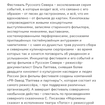
Фестиваль Русского Севера – эксклюзивная серия
событий, в которые входит всё, что связано с его
образом – от песен до гастрономии, и всё, что им
вдохновлено – от фильмов до картин. Кинопоказы
сопровождаются живыми концертными
выступлениями, записями старинного фольклора,
экспертными мнениями, выставками,
костюмированными перформансами, рассказами
приглашённых гостеймузейным антуражем и
чаепитиями – с чаем из душистых трав ручного сбора
и северными кулинарными сюрпризами – во время
которых так и хочется поговорить об увиденном и
услышанном. Инициатор фестиваля и его событий и
автор фильмов о Русском Севере – режиссёр-
документалист Ольга Лаптева, снявшая более
двадцати кинолент о культурном наследии и людях
России (все фильмы фестиваля созданы компанией
«PR-Завод "Лаптева и партнеры"», которая состоит из
самого режиссёра, – при поддержке различных
организаций). А завершит фестиваль совершенно
необычное действо – спектакль по произведениям
северного сказочника С. Писахова «Морожены
сказки» в исполнении театра «Логос» с режиссурой