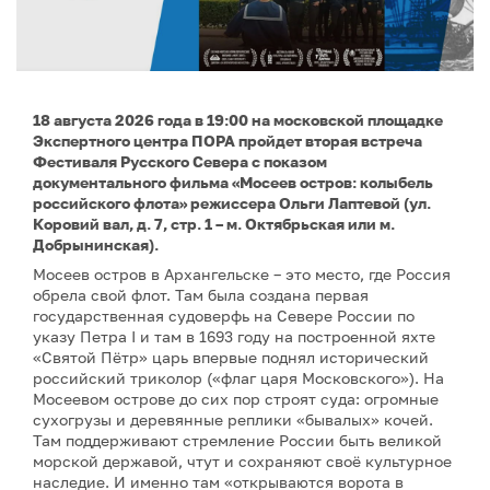
18 августа 2026 года в 19:00 на московской площадке
Экспертного центра ПОРА пройдет вторая встреча
Фестиваля Русского Севера с показом
документального фильма «Мосеев остров: колыбель
российского флота» режиссера Ольги Лаптевой (ул.
Коровий вал, д. 7, стр. 1 – м. Октябрьская или м.
Добрынинская).
Мосеев остров в Архангельске – это место, где Россия
обрела свой флот. Там была создана первая
государственная судоверфь на Севере России по
указу Петра I и там в 1693 году на построенной яхте
«Святой Пётр» царь впервые поднял исторический
российский триколор («флаг царя Московского»). На
Мосеевом острове до сих пор строят суда: огромные
сухогрузы и деревянные реплики «бывалых» кочей.
Там поддерживают стремление России быть великой
морской державой, чтут и сохраняют своё культурное
наследие. И именно там «открываются ворота в