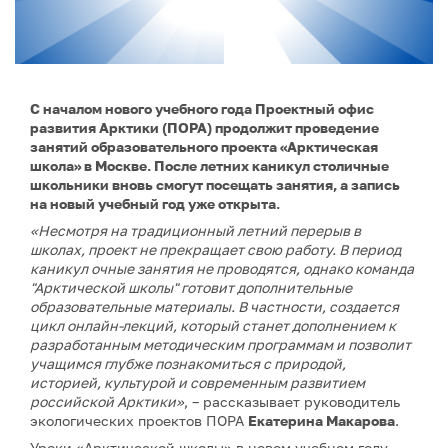
С началом нового учебного года Проектный офис
развития Арктики (ПОРА) продолжит проведение
занятий образовательного проекта «Арктическая
школа» в Москве. После летних каникул столичные
школьники вновь смогут посещать занятия, а запись
на новый учебный год уже открыта.
«Несмотря на традиционный летний перерыв в
школах, проект не прекращает свою работу. В период
каникул очные занятия не проводятся, однако команда
"Арктической школы" готовит дополнительные
образовательные материалы. В частности, создается
цикл онлайн-лекций, который станет дополнением к
разработанным методическим программам и позволит
учащимся глубже познакомиться с природой,
историей, культурой и современным развитием
российской Арктики»
, – рассказывает руководитель
экологических проектов ПОРА
Екатерина Макарова
.
Уроки «Арктической школы» в новом учебном году