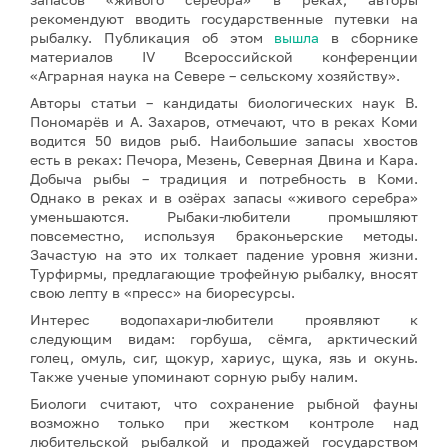
рекомендуют вводить государственные путевки на
рыбалку. Публикация об этом
вышла
в сборнике
материалов IV Всероссийской конференции
«Аграрная наука на Севере – сельскому хозяйству».
Авторы статьи – кандидаты биологических наук В.
Пономарёв и А. Захаров, отмечают, что в реках Коми
водится 50 видов рыб. Наибольшие запасы хвостов
есть в реках: Печора, Мезень, Северная Двина и Кара.
Добыча рыбы – традиция и потребность в Коми.
Однако в реках и в озёрах запасы «живого серебра»
уменьшаются. Рыбаки-любители промышляют
повсеместно, используя браконьерские методы.
Зачастую на это их толкает падение уровня жизни.
Турфирмы, предлагающие трофейную рыбалку, вносят
свою лепту в «пресс» на биоресурсы.
Интерес водопахари-любители проявляют к
следующим видам: горбуша, сёмга, арктический
голец, омуль, сиг, щокур, хариус, щука, язь и окунь.
Также ученые упоминают сорную рыбу налим.
Биологи считают, что сохранение рыбной фауны
возможно только при жестком контроле над
любительской рыбалкой и продажей государством