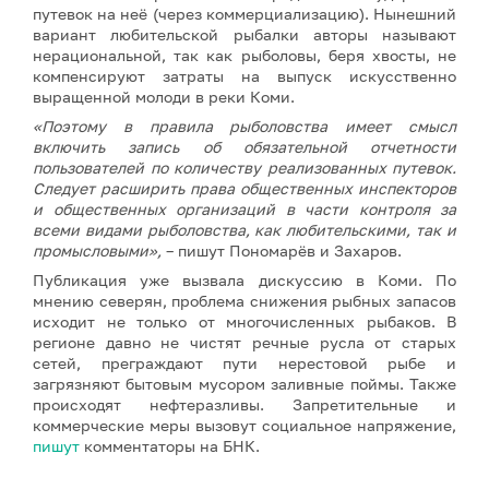
путевок на неё (через коммерциализацию). Нынешний
вариант любительской рыбалки авторы называют
нерациональной, так как рыболовы, беря хвосты, не
компенсируют затраты на выпуск искусственно
выращенной молоди в реки Коми.
«Поэтому в правила рыболовства имеет смысл
включить запись об обязательной отчетности
пользователей по количеству реализованных путевок.
Следует расширить права общественных инспекторов
и общественных организаций в части контроля за
всеми видами рыболовства, как любительскими, так и
промысловыми»,
– пишут Пономарёв и Захаров.
Публикация уже вызвала дискуссию в Коми. По
мнению северян, проблема снижения рыбных запасов
исходит не только от многочисленных рыбаков. В
регионе давно не чистят речные русла от старых
сетей, преграждают пути нерестовой рыбе и
загрязняют бытовым мусором заливные поймы. Также
происходят нефтеразливы. Запретительные и
коммерческие меры вызовут социальное напряжение,
пишут
комментаторы на БНК.