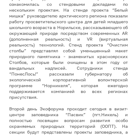
ознакомилась со стендовыми докладами по
нескольким проектам. На стенде проекта “Белый
мишка” руководителю арктического региона показали
работу просветительского центра для детей младшего
школьного возраста в Норильске, рассказывающего об
окружающей природе посредством современных AR
(дополненная реальность) и VR (виртуальная
реальность) технологий. Стенд проекта “Очистим
столбы” представлял собой уменьшенный макет
природного памятника - знаменитых красноярских
Столбов, которые были очищены в этом году от
вандальных надписей. Сотрудники стенда
“ПонесЛось!” рассказали губернатору об
экологической корпоративной волонтерской
программе “Норникеля”, которая ежегодно
поддерживается компанией во всех регионах
присутствия.
Второй день Экофорума проходит сегодня в визит-
центре заповедника “Пасвик” (пгт.Никель) и
полностью посвящен вопросам развития особо
охраняемых природных территорий (ООПТ). На
секции будут представлены проекты заповедника, а