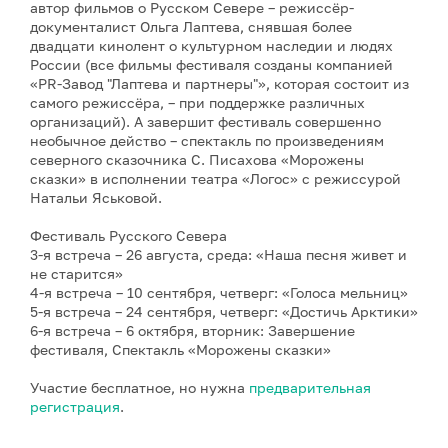
автор фильмов о Русском Севере – режиссёр-
документалист Ольга Лаптева, снявшая более
двадцати кинолент о культурном наследии и людях
России (все фильмы фестиваля созданы компанией
«PR-Завод "Лаптева и партнеры"», которая состоит из
самого режиссёра, – при поддержке различных
организаций). А завершит фестиваль совершенно
необычное действо – спектакль по произведениям
северного сказочника С. Писахова «Морожены
сказки» в исполнении театра «Логос» с режиссурой
Натальи Яськовой.
Фестиваль Русского Севера
3-я встреча – 26 августа, среда: «Наша песня живет и
не старится»
4-я встреча – 10 сентября, четверг: «Голоса мельниц»
5-я встреча – 24 сентября, четверг: «Достичь Арктики»
6-я встреча – 6 октября, вторник: Завершение
фестиваля, Спектакль «Морожены сказки»
Участие бесплатное, но нужна
предварительная
регистрация
.