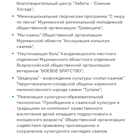
благотворительный центр "Забота - "Сияние
Хэсэда";
"Межнациональная творческая программа "С миру
по песне" Мурманской региональной молодежной
общественной организации "Гравицапа";
"Мы-саамы" Общественной организации
Мурманской области "Ассоциация кольских
саамов";
"Неутихающая боль" Кандалакшского местного
отделения Мурманского областного отделения
Всероссийской общественной организации
ветеранов "БОЕВОЕ БРАТСТВО";
"Шедмушь" - возрождение культуры скольт-саамов"
Территориально-соседской общины коренного
малочисленного народа саами "Тулома";
"Реализация культурно-образовательной
технологии "Приобщение к саамской культуре и
традициям ка компонент нравственного
воспитания детей младшего подросткового и
юношеского возраста" Общественной организации
содействия правовому просвещению и
сохранению культурного наследия саамов