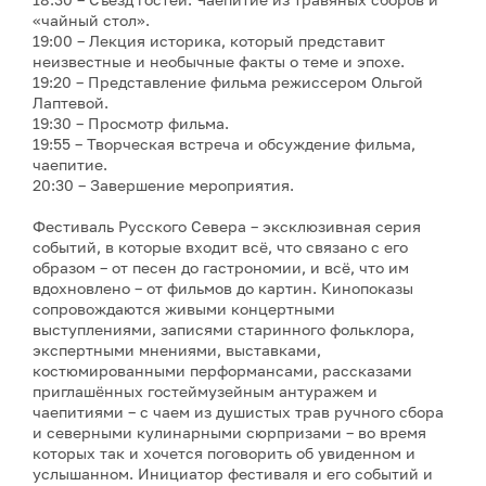
«чайный стол».
19:00 – Лекция историка, который представит
неизвестные и необычные факты о теме и эпохе.
19:20 – Представление фильма режиссером Ольгой
Лаптевой.
19:30 – Просмотр фильма.
19:55 – Творческая встреча и обсуждение фильма,
чаепитие.
20:30 – Завершение мероприятия.
Фестиваль Русского Севера – эксклюзивная серия
событий, в которые входит всё, что связано с его
образом – от песен до гастрономии, и всё, что им
вдохновлено – от фильмов до картин. Кинопоказы
сопровождаются живыми концертными
выступлениями, записями старинного фольклора,
экспертными мнениями, выставками,
костюмированными перформансами, рассказами
приглашённых гостеймузейным антуражем и
чаепитиями – с чаем из душистых трав ручного сбора
и северными кулинарными сюрпризами – во время
которых так и хочется поговорить об увиденном и
услышанном. Инициатор фестиваля и его событий и