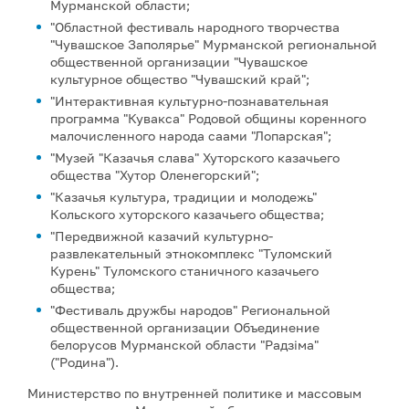
Мурманской области;
"Областной фестиваль народного творчества
"Чувашское Заполярье" Мурманской региональной
общественной организации "Чувашское
культурное общество "Чувашский край";
"Интерактивная культурно-познавательная
программа "Кувакса" Родовой общины коренного
малочисленного народа саами "Лопарская";
"Музей "Казачья слава" Хуторского казачьего
общества "Хутор Оленегорский";
"Казачья культура, традиции и молодежь"
Кольского хуторского казачьего общества;
"Передвижной казачий культурно-
развлекательный этнокомплекс "Туломский
Курень" Туломского станичного казачьего
общества;
"Фестиваль дружбы народов" Региональной
общественной организации Объединение
белорусов Мурманской области "Радзiма"
("Родина").
Министерство по внутренней политике и массовым