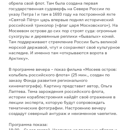
обрела свой флот. Там была создана первая
государственная судоверфь на Севере России по
указу Петра I и там в 1693 году на построенной яхте
«Святой Пётр» царь впервые поднял исторический
российский триколор («флаг царя Московского»). На
Мосеевом острове до сих пор строят суда: огромные
сухогрузы и деревянные реплики «бывалых» кочей.
Там поддерживают стремление России быть великой
морской державой, чтут и сохраняют своё культурное
наследие. И именно там «открываются ворота в
Арктику».
В программе вечера – показ фильма «Мосеев остров:
колыбель российского флота» (25 мин., создан по
заказу Фонда развития регионального
кинематографа). Картину представит автор, Ольга
Лаптева. Тема зарождения российского флота,
истории кораблестроения найдёт своё отражение в
лекции эксперта, которую будут сопровождать
тематические фотографии. Настроению вечеру
создадут северный антураж и неизменное чаепитие.
Программа показа:
18:30 – Съезд гостей. Чаепитие из травяных сборов и