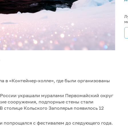
Л
м
m
а в «Контейнер-холле», где были организованы
в России украшали муралами Первомайский округ
кие сооружения, подпорные стены стали
В столице Кольского Заполярья появилось 12
и попрощался с фестивалем до следующего года.