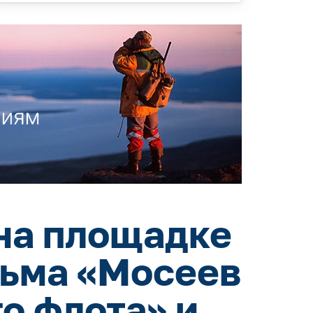
на площадке
льма «Мосеев
о флота» и