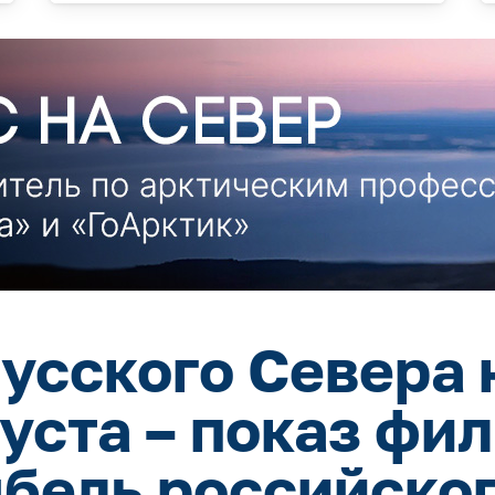
усского Севера 
густа – показ фи
ыбель российског