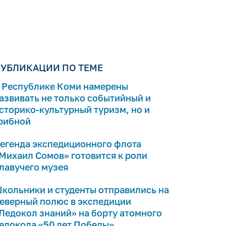
УБЛИКАЦИИ ПО ТЕМЕ
 Республике Коми намерены
азвивать не только событийный и
сторико-культурный туризм, но и
рибной
егенда экспедиционного флота
Михаил Сомов» готовится к роли
лавучего музея
кольники и студенты отправились на
еверный полюс в экспедиции
Ледокол знаний» на борту атомного
едокола «50 лет Победы»