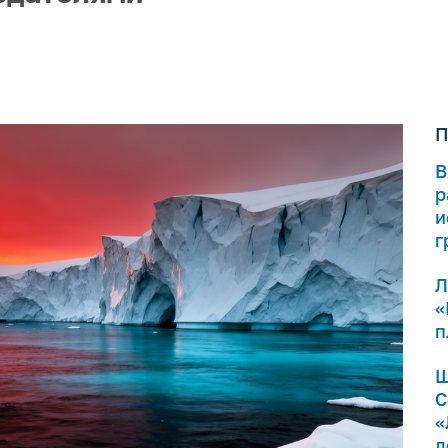
П
В
р
и
г
Л
«
п
Ш
С
«
л