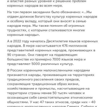
и властей разных уровней к решению проблем
коренных народов во всем мире.
На том первом заседании было обозначено: «...Мы
отдаем должное богатству культур коренных народов
и особому вкладу, который они вносят в семью
народов мира. Мы также помним об огромных
трудностях, с которыми сталкиваются многие
коренные народы».
А в 2022 году началось Десятилетие языков коренных
народов. В мире насчитывается 476 миллионов
представителей коренных народов, проживающих в
90 странах. Они говорят на подавляющем
большинстве из примерно 7000 языков мира и
представляют 5000 различных культур.
В России коренными малочисленными народами
признаются народы, проживающие на территориях
традиционного расселения своих предков,
сохраняющие традиционные образ жизни,
хозяйствование и промыслы, насчитывающие на
территории страны менее 50 тысяч человек и
осознающие себя самостоятельными этническими
общностями. У нас 47 таких этносов, среди них – 40
коренных малочисленных народов Севера, Сибири и