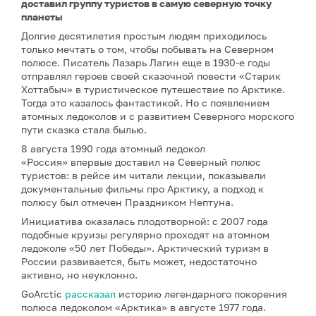
доставил группу туристов в самую северную точку
планеты
Долгие десятилетия простым людям приходилось
только мечтать о том, чтобы побывать на Северном
полюсе. Писатель Лазарь Лагин еще в 1930-е годы
отправлял героев своей сказочной повести «Старик
Хоттабыч» в туристическое путешествие по Арктике.
Тогда это казалось фантастикой. Но с появлением
атомных ледоколов и с развитием Северного морского
пути сказка стала былью.
8 августа 1990 года атомный ледокол
«Россия» впервые доставил на Северный полюс
туристов: в рейсе им читали лекции, показывали
документальные фильмы про Арктику, а подход к
полюсу был отмечен Праздником Нептуна.
Инициатива оказалась плодотворной: с 2007 года
подобные круизы регулярно проходят на атомном
ледоколе «50 лет Победы». Арктический туризм в
России развивается, быть может, недостаточно
активно, но неуклонно.
GoArctic
рассказал
историю легендарного покорения
полюса ледоколом «Арктика» в августе 1977 года.