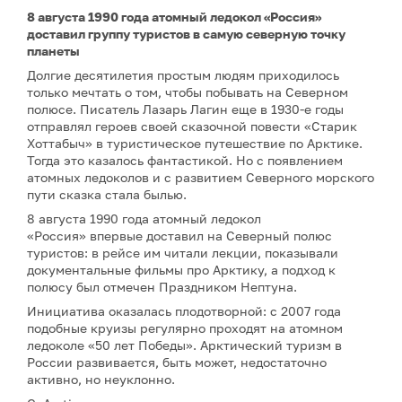
8 августа 1990 года атомный ледокол «Россия»
доставил группу туристов в самую северную точку
планеты
Долгие десятилетия простым людям приходилось
только мечтать о том, чтобы побывать на Северном
полюсе. Писатель Лазарь Лагин еще в 1930-е годы
отправлял героев своей сказочной повести «Старик
Хоттабыч» в туристическое путешествие по Арктике.
Тогда это казалось фантастикой. Но с появлением
атомных ледоколов и с развитием Северного морского
пути сказка стала былью.
8 августа 1990 года атомный ледокол
«Россия» впервые доставил на Северный полюс
туристов: в рейсе им читали лекции, показывали
документальные фильмы про Арктику, а подход к
полюсу был отмечен Праздником Нептуна.
Инициатива оказалась плодотворной: с 2007 года
подобные круизы регулярно проходят на атомном
ледоколе «50 лет Победы». Арктический туризм в
России развивается, быть может, недостаточно
активно, но неуклонно.