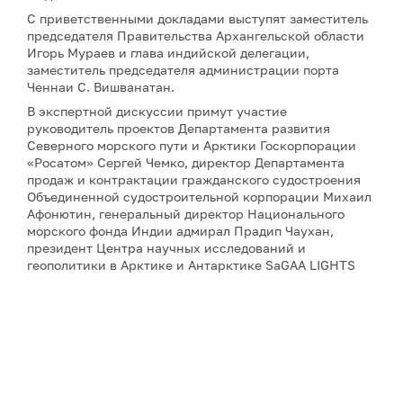
С приветственными докладами выступят заместитель
председателя Правительства Архангельской области
Игорь Мураев и глава индийской делегации,
заместитель председателя администрации порта
Ченнаи С. Вишванатан.
В экспертной дискуссии примут участие
руководитель проектов Департамента развития
Северного морского пути и Арктики Госкорпорации
«Росатом» Сергей Чемко, директор Департамента
продаж и контрактации гражданского судостроения
Объединенной судостроительной корпорации Михаил
Афонютин, генеральный директор Национального
морского фонда Индии адмирал Прадип Чаухан,
президент Центра научных исследований и
геополитики в Арктике и Антарктике SaGAA LIGHTS
Сулагна Чаттопадхьяй, а также научный сотрудник
Института оборонных исследований имени Манохара
Паррикара Бипандип Шарма.
Для аккредитации и получения дополнительной
информации, пожалуйста, обращайтесь к Юлии
Никитиной:
nikitina@porarctic.ru