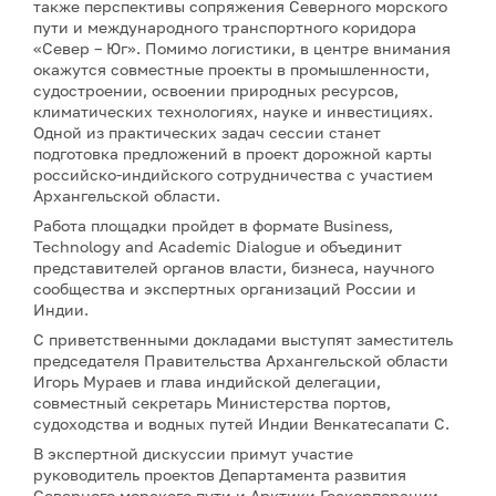
также перспективы сопряжения Северного морского
пути и международного транспортного коридора
«Север – Юг». Помимо логистики, в центре внимания
окажутся совместные проекты в промышленности,
судостроении, освоении природных ресурсов,
климатических технологиях, науке и инвестициях.
Одной из практических задач сессии станет
подготовка предложений в проект дорожной карты
российско-индийского сотрудничества с участием
Архангельской области.
Работа площадки пройдет в формате Business,
Technology and Academic Dialogue и объединит
представителей органов власти, бизнеса, научного
сообщества и экспертных организаций России и
Индии.
С приветственными докладами выступят заместитель
председателя Правительства Архангельской области
Игорь Мураев и глава индийской делегации,
совместный секретарь Министерства портов,
судоходства и водных путей Индии Венкатесапати С.
В экспертной дискуссии примут участие
руководитель проектов Департамента развития
Северного морского пути и Арктики Госкорпорации