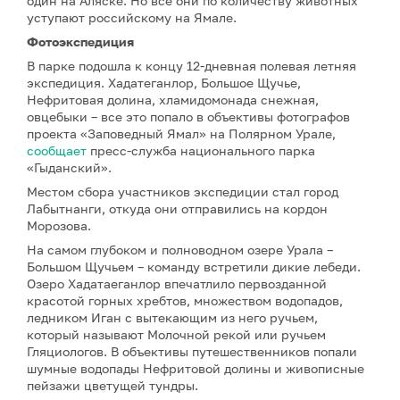
один на Аляске. Но все они по количеству животных
уступают российскому на Ямале.
Фотоэкспедиция
В парке подошла к концу 12-дневная полевая летняя
экспедиция. Хадатеганлор, Большое Щучье,
Нефритовая долина, хламидомонада снежная,
овцебыки – все это попало в объективы фотографов
проекта «Заповедный Ямал» на Полярном Урале,
сообщает
пресс-служба национального парка
«Гыданский».
Местом сбора участников экспедиции стал город
Лабытнанги, откуда они отправились на кордон
Морозова.
На самом глубоком и полноводном озере Урала –
Большом Щучьем – команду встретили дикие лебеди.
Озеро Хадатаеганлор впечатлило первозданной
красотой горных хребтов, множеством водопадов,
ледником Иган с вытекающим из него ручьем,
который называют Молочной рекой или ручьем
Гляциологов. В объективы путешественников попали
шумные водопады Нефритовой долины и живописные
пейзажи цветущей тундры.