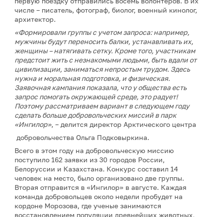
первую поездку отправились восемь волонтеров. В их
числе – писатель, фотограф, биолог, военный кинолог,
архитектор.
«Формировали группы с учетом запроса: например,
мужчины будут переносить балки, устанавливать их,
женщины – натягивать сетку. Кроме того, участникам
предстоит жить с незнакомыми людьми, быть вдали от
цивилизации, заниматься непростым трудом. Здесь
нужна и моральная подготовка, и физическая.
Заявочная кампания показала, что у общества есть
запрос помогать окружающей среде, это радует!
Поэтому рассматриваем вариант в следующем году
сделать больше добровольческих миссий в парк
«Ингилор»
, – делится директор Арктического центра
добровольчества Ольга Подковыркина.
Всего в этом году на добровольческую миссию
поступило 162 заявки из 30 городов России,
Белоруссии и Казахстана. Конкурс составил 14
человек на место, было организовано две группы.
Вторая отправится в «Ингилор» в августе. Каждая
команда добровольцев около недели пробудет на
кордоне Морозова, где ученые занимаются
восстановлением популяции древнейших животных,