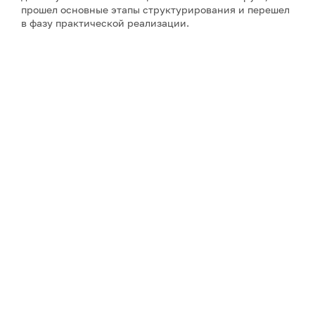
прошел основные этапы структурирования и перешел
в фазу практической реализации.
Примечание: АНО «Экспертный центр – Проектный
офис развития Арктики (ПОРА)» является учредителем
сетевого издания «ГоАрктик».