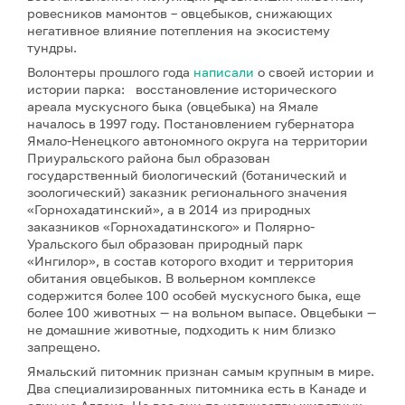
ровесников мамонтов – овцебыков, снижающих
негативное влияние потепления на экосистему
тундры.
Волонтеры прошлого года
написали
о своей истории и
истории парка: восстановление исторического
ареала мускусного быка (овцебыка) на Ямале
началось в 1997 году. Постановлением губернатора
Ямало-Ненецкого автономного округа на территории
Приуральского района был образован
государственный биологический (ботанический и
зоологический) заказник регионального значения
«Горнохадатинский», а в 2014 из природных
заказников «Горнохадатинского» и Полярно-
Уральского был образован природный парк
«Ингилор», в состав которого входит и территория
обитания овцебыков. В вольерном комплексе
содержится более 100 особей мускусного быка, еще
более 100 животных — на вольном выпасе. Овцебыки —
не домашние животные, подходить к ним близко
запрещено.
Ямальский питомник признан самым крупным в мире.
Два специализированных питомника есть в Канаде и