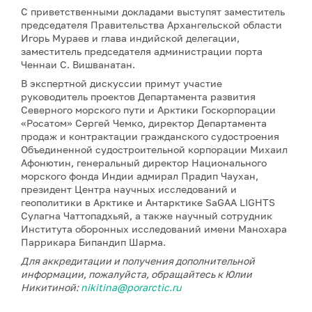
С приветственными докладами выступят заместитель
председателя Правительства Архангельской области
Игорь Мураев и глава индийской делегации,
заместитель председателя администрации порта
Ченнаи С. Вишванатан.
В экспертной дискуссии примут участие
руководитель проектов Департамента развития
Северного морского пути и Арктики Госкорпорации
«Росатом» Сергей Чемко, директор Департамента
продаж и контрактации гражданского судостроения
Объединенной судостроительной корпорации Михаил
Афонютин, генеральный директор Национального
морского фонда Индии адмирал Прадип Чаухан,
президент Центра научных исследований и
геополитики в Арктике и Антарктике SaGAA LIGHTS
Сулагна Чаттопадхьяй, а также научный сотрудник
Института оборонных исследований имени Манохара
Паррикара Бипандип Шарма.
Для аккредитации и получения дополнительной
информации, пожалуйста, обращайтесь к Юлии
Никитиной:
nikitina@porarctic.ru