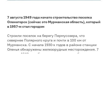
7 августа 1949 года начато строительство поселка
Оленегорск (сейчас это Мурманская область), который
в 1957-м стал городом
Строили поселок на берегу Пермусозера, что
севернее Полярного круга и почти в 100 км от
Мурманска. С начала 1930-х годов в районе станции
Оленья обнаружены железорудные месторождения. 7
августа 1949 года были начаты горные работы и
строительство рудника открытых разработок, в этот
же день происходит торжественная закладка первого
дома будущего города. Были построены горно-
обогатительный комбинат, а позже и
авиабаза. Сейчас население Оленегорска превышает
двадцать тысяч жителей.
Некоторые из промышленных арктических городов
связаны наземной транспортной сетью в
подобие
цепочек
. Оленегорск находится в «цепочке» Кировск
– Апатиты – Мончегорск.
Несколько веков назад на территории нынешнего