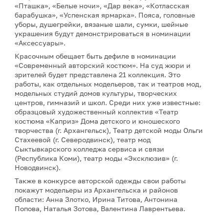
«Пташка», «Белые ночи», «Дар века», «Котласская
барабушка», «Успенская ярмарка». Пояса, головные
уборы, душегрейки, вязаные шали, сумки, шейные
украшения будут демонстрироваться в номинации
«Аксессуары».
Красочным обещает быть дефиле в номинации
«Современный авторский костюм». На суд жюри и
зрителей будет представлена 21 коллекция. Это
работы, как отдельных модельеров, так и театров мод,
модельных студий домов культуры, творческих
центров, гимназий и школ. Среди них уже известные:
образцовый художественный коллектив «Театр
костюма «Каприз» Дома детского и юношеского
творчества (г. Архангельск), Театр детской моды Ольги
Стахеевой (г. Северодвинск), театр мод
Сыктывкарского колледжа сервиса и связи
(Республика Коми), театр моды «Эксклюзив» (г.
Новодвинск).
Также в конкурсе авторской одежды свои работы
покажут модельеры из Архангельска и районов
области: Анна Злотко, Ирина Титова, Антонина
Попова, Наталья Зотова, Валентина Лаврентьева.