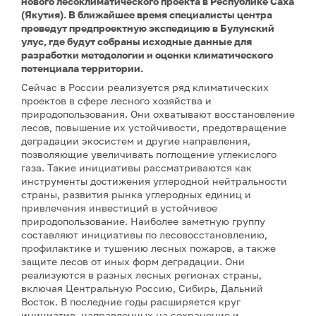
нового лесоклиматического проекта в Республике Саха
(Якутия). В ближайшее время специалисты центра
проведут предпроектную экспедицию в Булунский
улус, где будут собраны исходные данные для
разработки методологии и оценки климатического
потенциала территории.
Сейчас в России реализуется ряд климатических
проектов в сфере лесного хозяйства и
природопользования. Они охватывают восстановление
лесов, повышение их устойчивости, предотвращение
деградации экосистем и другие направления,
позволяющие увеличивать поглощение углекислого
газа. Такие инициативы рассматриваются как
инструменты достижения углеродной нейтральности
страны, развития рынка углеродных единиц и
привлечения инвестиций в устойчивое
природопользование. Наиболее заметную группу
составляют инициативы по лесовосстановлению,
профилактике и тушению лесных пожаров, а также
защите лесов от иных форм деградации. Они
реализуются в разных лесных регионах страны,
включая Центральную Россию, Сибирь, Дальний
Восток. В последние годы расширяется круг
инициатив, направленных на сохранение и