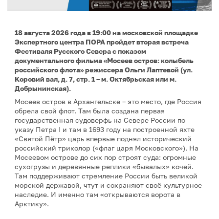
18 августа 2026 года в 19:00 на московской площадке
Экспертного центра ПОРА пройдет вторая встреча
Фестиваля Русского Севера с показом
документального фильма «Мосеев остров: колыбель
российского флота» режиссера Ольги Лаптевой (ул.
Коровий вал, д. 7, стр. 1 – м. Октябрьская или м.
Добрынинская).
Мосеев остров в Архангельске – это место, где Россия
обрела свой флот. Там была создана первая
государственная судоверфь на Севере России по
указу Петра I и там в 1693 году на построенной яхте
«Святой Пётр» царь впервые поднял исторический
российский триколор («флаг царя Московского»). На
Мосеевом острове до сих пор строят суда: огромные
сухогрузы и деревянные реплики «бывалых» кочей.
Там поддерживают стремление России быть великой
морской державой, чтут и сохраняют своё культурное
наследие. И именно там «открываются ворота в
Арктику».