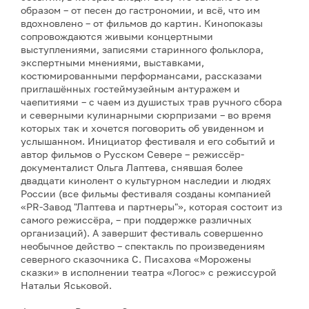
образом – от песен до гастрономии, и всё, что им
вдохновлено – от фильмов до картин. Кинопоказы
сопровождаются живыми концертными
выступлениями, записями старинного фольклора,
экспертными мнениями, выставками,
костюмированными перформансами, рассказами
приглашённых гостеймузейным антуражем и
чаепитиями – с чаем из душистых трав ручного сбора
и северными кулинарными сюрпризами – во время
которых так и хочется поговорить об увиденном и
услышанном. Инициатор фестиваля и его событий и
автор фильмов о Русском Севере – режиссёр-
документалист Ольга Лаптева, снявшая более
двадцати кинолент о культурном наследии и людях
России (все фильмы фестиваля созданы компанией
«PR-Завод "Лаптева и партнеры"», которая состоит из
самого режиссёра, – при поддержке различных
организаций). А завершит фестиваль совершенно
необычное действо – спектакль по произведениям
северного сказочника С. Писахова «Морожены
сказки» в исполнении театра «Логос» с режиссурой
Натальи Яськовой.