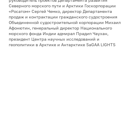
руководитель проектов Департамента развития
Северного морского пути и Арктики Госкорпорации
«Росатом» Сергей Чемко, директор Департамента
продаж и контрактации гражданского судостроения
Объединенной судостроительной корпорации Михаил
Афонютин, генеральный директор Национального
морского фонда Индии адмирал Прадип Чаухан,
президент Центра научных исследований и
геополитики в Арктике и Антарктике SaGAA LIGHTS
Сулагна Чаттопадхьяй, а также научный сотрудник
Института оборонных исследований имени Манохара
Паррикара Бипандип Шарма.
Для аккредитации и получения дополнительной
информации, пожалуйста, обращайтесь к Юлии
Никитиной:
nikitina@porarctic.ru
Примечание: АНО «Экспертный центр – Проектный
офис развития Арктики (ПОРА)» является учредителем
сетевого издания «ГоАрктик».