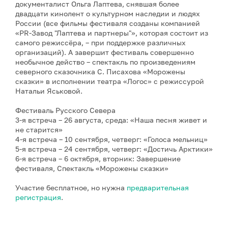
документалист Ольга Лаптева, снявшая более
двадцати кинолент о культурном наследии и людях
России (все фильмы фестиваля созданы компанией
«PR-Завод "Лаптева и партнеры"», которая состоит из
самого режиссёра, – при поддержке различных
организаций). А завершит фестиваль совершенно
необычное действо – спектакль по произведениям
северного сказочника С. Писахова «Морожены
сказки» в исполнении театра «Логос» с режиссурой
Натальи Яськовой.
Фестиваль Русского Севера
3-я встреча – 26 августа, среда: «Наша песня живет и
не старится»
4-я встреча – 10 сентября, четверг: «Голоса мельниц»
5-я встреча – 24 сентября, четверг: «Достичь Арктики»
6-я встреча – 6 октября, вторник: Завершение
фестиваля, Спектакль «Морожены сказки»
Участие бесплатное, но нужна
предварительная
регистрация
.