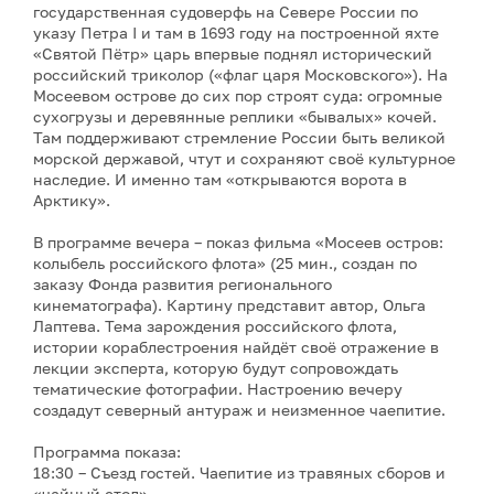
государственная судоверфь на Севере России по
указу Петра I и там в 1693 году на построенной яхте
«Святой Пётр» царь впервые поднял исторический
российский триколор («флаг царя Московского»). На
Мосеевом острове до сих пор строят суда: огромные
сухогрузы и деревянные реплики «бывалых» кочей.
Там поддерживают стремление России быть великой
морской державой, чтут и сохраняют своё культурное
наследие. И именно там «открываются ворота в
Арктику».
В программе вечера – показ фильма «Мосеев остров:
колыбель российского флота» (25 мин., создан по
заказу Фонда развития регионального
кинематографа). Картину представит автор, Ольга
Лаптева. Тема зарождения российского флота,
истории кораблестроения найдёт своё отражение в
лекции эксперта, которую будут сопровождать
тематические фотографии. Настроению вечеру
создадут северный антураж и неизменное чаепитие.
Программа показа:
18:30 – Съезд гостей. Чаепитие из травяных сборов и
«чайный стол».