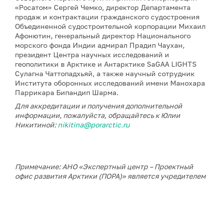
«Росатом» Сергей Чемко, директор Департамента
продаж и контрактации гражданского судостроения
Объединенной судостроительной корпорации Михаил
Афонютин, генеральный директор Национального
морского фонда Индии адмирал Прадип Чаухан,
президент Центра научных исследований и
геополитики в Арктике и Антарктике SaGAA LIGHTS
Сулагна Чаттопадхьяй, а также научный сотрудник
Института оборонных исследований имени Манохара
Паррикара Бипандип Шарма.
Для аккредитации и получения дополнительной
информации, пожалуйста, обращайтесь к Юлии
Никитиной:
nikitina@porarctic.ru
Примечание: АНО «Экспертный центр – Проектный
офис развития Арктики (ПОРА)» является учредителем
сетевого издания «ГоАрктик».