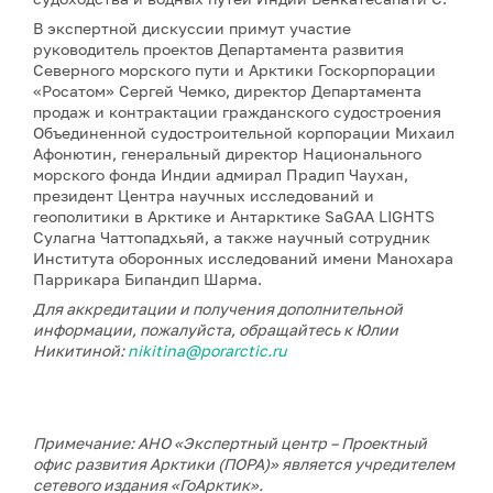
В экспертной дискуссии примут участие
руководитель проектов Департамента развития
Северного морского пути и Арктики Госкорпорации
«Росатом» Сергей Чемко, директор Департамента
продаж и контрактации гражданского судостроения
Объединенной судостроительной корпорации Михаил
Афонютин, генеральный директор Национального
морского фонда Индии адмирал Прадип Чаухан,
президент Центра научных исследований и
геополитики в Арктике и Антарктике SaGAA LIGHTS
Сулагна Чаттопадхьяй, а также научный сотрудник
Института оборонных исследований имени Манохара
Паррикара Бипандип Шарма.
Для аккредитации и получения дополнительной
информации, пожалуйста, обращайтесь к Юлии
Никитиной:
nikitina@porarctic.ru
Примечание: АНО «Экспертный центр – Проектный
офис развития Арктики (ПОРА)» является учредителем
сетевого издания «ГоАрктик».