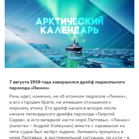
7 августа 1938 года завершился дрейф ледокольного
парохода «Ленин»
Речь идет, конечно, не об атомном ледоколе «Ленин»,
а его старшем брате, не имевшем отношения к
мирному атому. Его дрейф начался вскоре после
начала легендарного дрейфа парохода «Георгий
Седов», в юго-западной части моря Лаптевых. «Ленин»
(капитан – Андрей Койвунен) вместе с караваном из
пяти судов был затёрт льдами. Зимовать пришлось в
море Лаптевых, в экстремальной ситуации, по сути – в