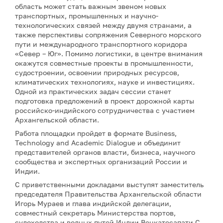
область может стать важным звеном новых
транспортных, промышленных и научно-
технологических связей между двумя странами, а
также перспективы сопряжения Северного морского
пути и международного транспортного коридора
«Север – Юг». Помимо логистики, в центре внимания
окажутся совместные проекты в промышленности,
судостроении, освоении природных ресурсов,
климатических технологиях, науке и инвестициях.
Одной из практических задач сессии станет
подготовка предложений в проект дорожной карты
российско-индийского сотрудничества с участием
Архангельской области.
Работа площадки пройдет в формате Business,
Technology and Academic Dialogue и объединит
представителей органов власти, бизнеса, научного
сообщества и экспертных организаций России и
Индии.
С приветственными докладами выступят заместитель
председателя Правительства Архангельской области
Игорь Мураев и глава индийской делегации,
совместный секретарь Министерства портов,
судоходства и водных путей Индии Венкатесапати С.