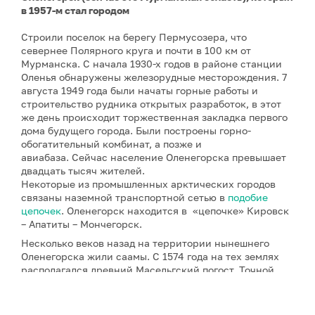
в 1957-м стал городом
Строили поселок на берегу Пермусозера, что
севернее Полярного круга и почти в 100 км от
Мурманска. С начала 1930-х годов в районе станции
Оленья обнаружены железорудные месторождения. 7
августа 1949 года были начаты горные работы и
строительство рудника открытых разработок, в этот
же день происходит торжественная закладка первого
дома будущего города. Были построены горно-
обогатительный комбинат, а позже и
авиабаза. Сейчас население Оленегорска превышает
двадцать тысяч жителей.
Некоторые из промышленных арктических городов
связаны наземной транспортной сетью в
подобие
цепочек
. Оленегорск находится в «цепочке» Кировск
– Апатиты – Мончегорск.
Несколько веков назад на территории нынешнего
Оленегорска жили саамы. С 1574 года на тех землях
располагался древний Масельгский погост. Точной
информации о нем мало. Описание Масельги, ее
жителей, занятий, окружающей природы есть в
записках отдельных писателей, ученых,