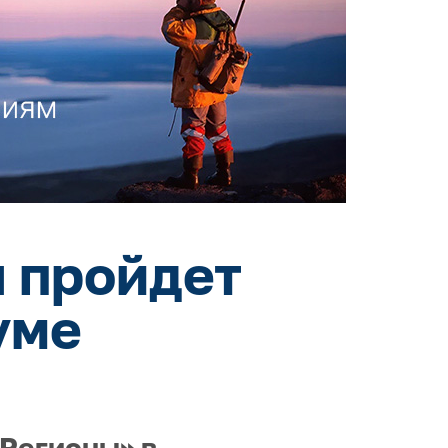
 пройдет
уме
 Регионы» в