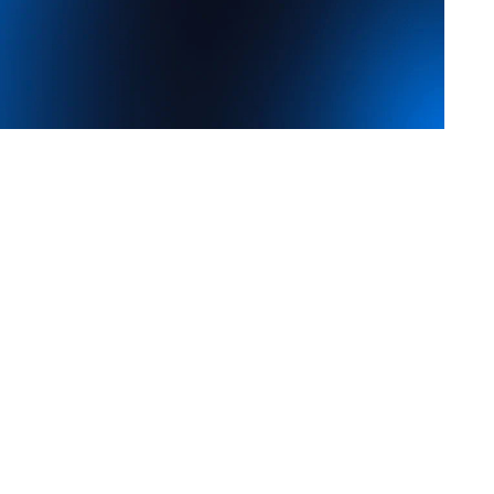
 выступит партнером экспертно-аналитической
еоэкономике Евразии: возможности для
ичества», которая пройдет 14 августа в рамках
ьске.
международных площадок форума, посвященных
в Арктике. Участники обсудят, каким образом
ым звеном новых транспортных, промышленных и
умя странами, а также перспективы сопряжения
го транспортного коридора «Север – Юг».
ажутся совместные проекты в промышленности,
ов, климатических технологиях, науке и
ч сессии станет подготовка предложений в
кого сотрудничества с участием Архангельской