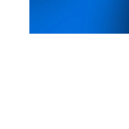
Проектный офис развития Арктики (ПОРА)
сессии «Архангельская область в новой г
расширения российско-индийского сотрудн
IV форума «Арктика – Регионы» в Архангел
Мероприятие станет одной из ключевых 
развитию сотрудничества России и Индии 
Архангельская область может стать важн
научно-технологических связей между дв
Северного морского пути и международно
Помимо логистики, в центре внимания ок
судостроении, освоении природных ресурс
инвестициях. Одной из практических зада
проект дорожной карты российско-индийс