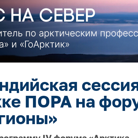
ндийская сессия
ке ПОРА на фор
гионы»
рограмму IV форума «Арктика –