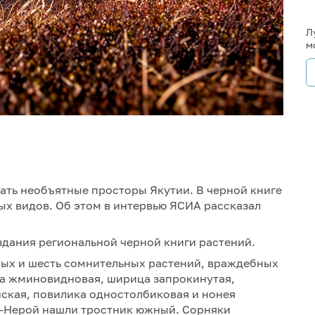
Л
м
ть необъятные просторы Якутии. В черной книге
ых видов. Об этом в интервью ЯСИА рассказал
здания региональной черной книги растений.
ных и шесть сомнительных растений, враждебных
ца жминовидновая, ширица запрокинутая,
ская, повилика одностолбиковая и нонея
ть-Нерой нашли тростник южный. Сорняки