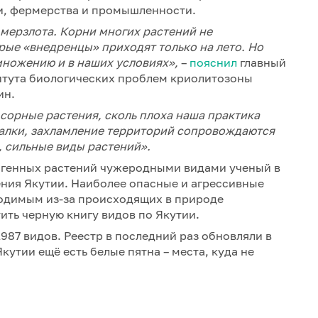
и, фермерства и промышленности.
 мерзлота. Корни многих растений не
ые «внедренцы» приходят только на лето. Но
змножению и в наших условиях»,
–
пояснил
главный
итута биологических проблем криолитозоны
ин.
 сорные растения, сколь плоха наша практика
валки, захламление территорий сопровождаются
, сильные виды растений».
генных растений чужеродными видами ученый в
ения Якутии. Наиболее опасные и агрессивные
одимым из-за происходящих в природе
ить черную книгу видов по Якутии.
1987 видов. Реестр в последний раз обновляли в
кутии ещё есть белые пятна – места, куда не