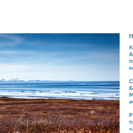
П
К
А
п
к
С
Б
М
и
Р
п
«