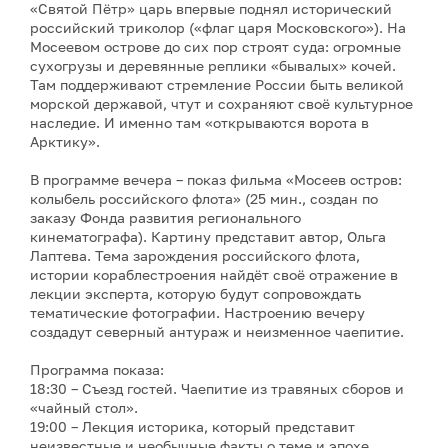
«Святой Пётр» царь впервые поднял исторический
российский триколор («флаг царя Московского»). На
Мосеевом острове до сих пор строят суда: огромные
сухогрузы и деревянные реплики «бывалых» кочей.
Там поддерживают стремление России быть великой
морской державой, чтут и сохраняют своё культурное
наследие. И именно там «открываются ворота в
Арктику».
В программе вечера – показ фильма «Мосеев остров:
колыбель российского флота» (25 мин., создан по
заказу Фонда развития регионального
кинематографа). Картину представит автор, Ольга
Лаптева. Тема зарождения российского флота,
истории кораблестроения найдёт своё отражение в
лекции эксперта, которую будут сопровождать
тематические фотографии. Настроению вечеру
создадут северный антураж и неизменное чаепитие.
Программа показа:
18:30 – Съезд гостей. Чаепитие из травяных сборов и
«чайный стол».
19:00 – Лекция историка, который представит
неизвестные и необычные факты о теме и эпохе.