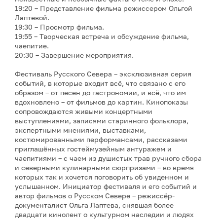
19:20 – Представление фильма режиссером Ольгой
Лаптевой.
19:30 – Просмотр фильма.
19:55 – Творческая встреча и обсуждение фильма,
чаепитие.
20:30 – Завершение мероприятия.
Фестиваль Русского Севера – эксклюзивная серия
событий, в которые входит всё, что связано с его
образом – от песен до гастрономии, и всё, что им
вдохновлено – от фильмов до картин. Кинопоказы
сопровождаются живыми концертными
выступлениями, записями старинного фольклора,
экспертными мнениями, выставками,
костюмированными перформансами, рассказами
приглашённых гостеймузейным антуражем и
чаепитиями – с чаем из душистых трав ручного сбора
и северными кулинарными сюрпризами – во время
которых так и хочется поговорить об увиденном и
услышанном. Инициатор фестиваля и его событий и
автор фильмов о Русском Севере – режиссёр-
документалист Ольга Лаптева, снявшая более
двадцати кинолент о культурном наследии и людях