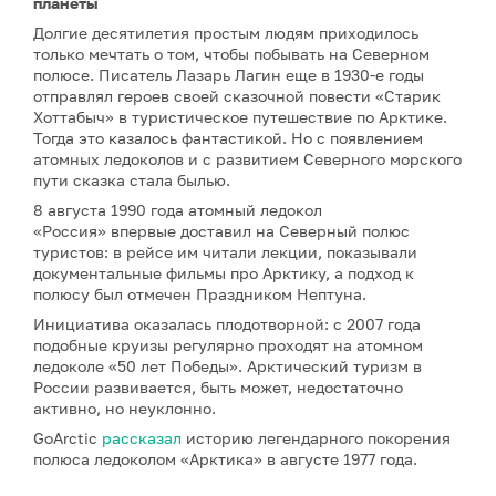
планеты
Долгие десятилетия простым людям приходилось
только мечтать о том, чтобы побывать на Северном
полюсе. Писатель Лазарь Лагин еще в 1930-е годы
отправлял героев своей сказочной повести «Старик
Хоттабыч» в туристическое путешествие по Арктике.
Тогда это казалось фантастикой. Но с появлением
атомных ледоколов и с развитием Северного морского
пути сказка стала былью.
8 августа 1990 года атомный ледокол
«Россия» впервые доставил на Северный полюс
туристов: в рейсе им читали лекции, показывали
документальные фильмы про Арктику, а подход к
полюсу был отмечен Праздником Нептуна.
Инициатива оказалась плодотворной: с 2007 года
подобные круизы регулярно проходят на атомном
ледоколе «50 лет Победы». Арктический туризм в
России развивается, быть может, недостаточно
активно, но неуклонно.
GoArctic
рассказал
историю легендарного покорения
полюса ледоколом «Арктика» в августе 1977 года.