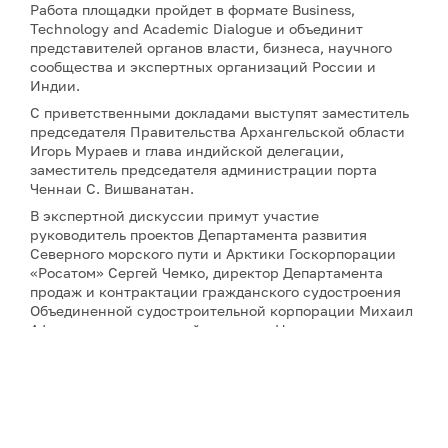
Работа площадки пройдет в формате Business,
Technology and Academic Dialogue и объединит
представителей органов власти, бизнеса, научного
сообщества и экспертных организаций России и
Индии.
С приветственными докладами выступят заместитель
председателя Правительства Архангельской области
Игорь Мураев и глава индийской делегации,
заместитель председателя администрации порта
Ченнаи С. Вишванатан.
В экспертной дискуссии примут участие
руководитель проектов Департамента развития
Северного морского пути и Арктики Госкорпорации
«Росатом» Сергей Чемко, директор Департамента
продаж и контрактации гражданского судостроения
Объединенной судостроительной корпорации Михаил
Афонютин, генеральный директор Национального
морского фонда Индии адмирал Прадип Чаухан,
президент Центра научных исследований и
геополитики в Арктике и Антарктике SaGAA LIGHTS
Сулагна Чаттопадхьяй, а также научный сотрудник
Института оборонных исследований имени Манохара
Паррикара Бипандип Шарма.