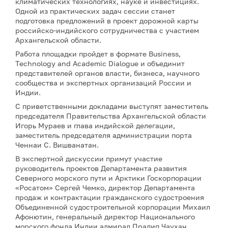
климатических технологиях, науке и инвестициях.
Одной из практических задач сессии станет
подготовка предложений в проект дорожной карты
российско-индийского сотрудничества с участием
Архангельской области.
Работа площадки пройдет в формате Business,
Technology and Academic Dialogue и объединит
представителей органов власти, бизнеса, научного
сообщества и экспертных организаций России и
Индии.
С приветственными докладами выступят заместитель
председателя Правительства Архангельской области
Игорь Мураев и глава индийской делегации,
заместитель председателя администрации порта
Ченнаи С. Вишванатан.
В экспертной дискуссии примут участие
руководитель проектов Департамента развития
Северного морского пути и Арктики Госкорпорации
«Росатом» Сергей Чемко, директор Департамента
продаж и контрактации гражданского судостроения
Объединенной судостроительной корпорации Михаил
Афонютин, генеральный директор Национального
морского фонда Индии адмирал Прадип Чаухан,