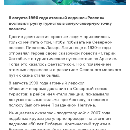
8 августа 1990 года атомный ледокол «Россия»
доставил группу туристов в самую северную точку
планеты
Долгие десятилетия простым людям приходилось
только мечтать о том, чтобы побывать на Северном
полюсе. Писатель Лазарь Лагин еще в 1930-е годы
отправлял героев своей сказочной повести «Старик
Хоттабыч» в туристическое путешествие по Арктике.
Тогда это казалось фантастикой. Но с появлением
атомных ледоколов и с развитием Северного морского
пути сказка стала былью.
8 августа 1990 года атомный ледокол
«Россия» впервые доставил на Северный полюс
туристов: в рейсе им читали лекции, показывали
документальные фильмы про Арктику, а подход к
полюсу был отмечен Праздником Нептуна.
Инициатива оказалась плодотворной: с 2007 года
подобные круизы регулярно проходят на атомном
ледоколе «50 лет Победы». Арктический туризм в
России развивается, быть может, недостаточно