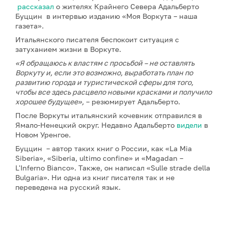
рассказал
о жителях Крайнего Севера Адальберто
Буццин в интервью изданию «Моя Воркута – наша
газета».
Итальянского писателя беспокоит ситуация с
затуханием жизни в Воркуте.
«Я обращаюсь к властям с просьбой – не оставлять
Воркуту и, если это возможно, выработать план по
развитию города и туристической сферы для того,
чтобы все здесь расцвело новыми красками и получило
хорошее будущее»,
– резюмирует Адальберто.
После Воркуты итальянский кочевник отправился в
Ямало-Ненецкий округ. Недавно Адальберто
видели
в
Новом Уренгое.
Буццин – автор таких книг о России, как «La Mia
Siberia», «Siberia, ultimo confine» и «Magadan –
L'Inferno Bianco». Также, он написал «Sulle strade della
Bulgaria». Ни одна из книг писателя так и не
переведена на русский язык.