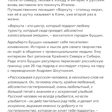
вновь заставили его покинуть Италию.
Путешественник посещает «Воркуту – столицу мира»,
как её в шутку называют в Коми, уже второй раз в
жизни.
«Воркута – это центр, который подарит любому
туристу, который сюда приедет, абсолютно
колоссальные эмоции»,
– восхитился городом Буццин.
Адальберто Буццин называет себя писателем-
кочевником. Истории и мысли для своего творчества
он ищёт в общении с провинциальными людьми. Ему
интересен быт регионов Крайнего Севера и Сибири.
Ради этого Буццин регулярно пересекает российскую
границу уже 26 год подряд и исследует страну на пару
с переводчиком Андреем Шкутником.
«Рассказывая о русском человеке, в несколько слов не
уложишься. Он, по моему опыту, крайне любезный,
абсолютно гостеприимный, очень любопытный, с
большой тягой к знаниям и с искренней улыбкой.
Русский человек не всегда улыбается, но если
улыбается – он действительно рад тебе, и делает это
искренне, выражая именно ту доброту и то
гостеприимство, которое он хочет тебе подарить»,
–