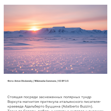
Фото: Anton Obolensky / Wikimedia Commons / CC BY 2.5
Стоящая посреди заснеженных полярных тундр
Воркута магнитом притянула итальянского писателя-
краеведа Адальберто Буццина (Adalberto Buzzin).
Тоска по Северу, любовь к холоду и интерес к русским