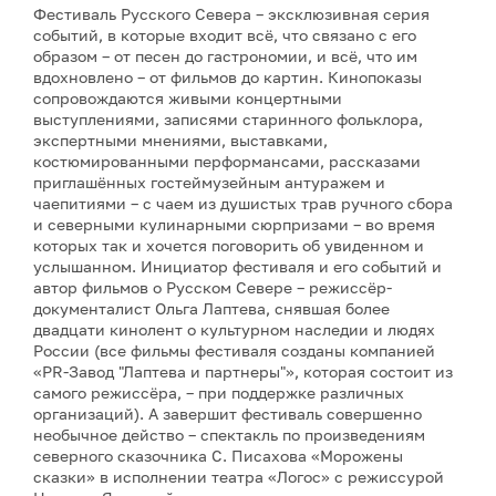
Фестиваль Русского Севера – эксклюзивная серия
событий, в которые входит всё, что связано с его
образом – от песен до гастрономии, и всё, что им
вдохновлено – от фильмов до картин. Кинопоказы
сопровождаются живыми концертными
выступлениями, записями старинного фольклора,
экспертными мнениями, выставками,
костюмированными перформансами, рассказами
приглашённых гостеймузейным антуражем и
чаепитиями – с чаем из душистых трав ручного сбора
и северными кулинарными сюрпризами – во время
которых так и хочется поговорить об увиденном и
услышанном. Инициатор фестиваля и его событий и
автор фильмов о Русском Севере – режиссёр-
документалист Ольга Лаптева, снявшая более
двадцати кинолент о культурном наследии и людях
России (все фильмы фестиваля созданы компанией
«PR-Завод "Лаптева и партнеры"», которая состоит из
самого режиссёра, – при поддержке различных
организаций). А завершит фестиваль совершенно
необычное действо – спектакль по произведениям
северного сказочника С. Писахова «Морожены
сказки» в исполнении театра «Логос» с режиссурой