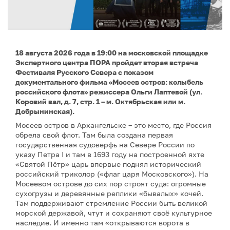
18 августа 2026 года в 19:00 на московской площадке
Экспертного центра ПОРА пройдет вторая встреча
Фестиваля Русского Севера с показом
документального фильма «Мосеев остров: колыбель
российского флота» режиссера Ольги Лаптевой (ул.
Коровий вал, д. 7, стр. 1 – м. Октябрьская или м.
Добрынинская).
Мосеев остров в Архангельске – это место, где Россия
обрела свой флот. Там была создана первая
государственная судоверфь на Севере России по
указу Петра I и там в 1693 году на построенной яхте
«Святой Пётр» царь впервые поднял исторический
российский триколор («флаг царя Московского»). На
Мосеевом острове до сих пор строят суда: огромные
сухогрузы и деревянные реплики «бывалых» кочей.
Там поддерживают стремление России быть великой
морской державой, чтут и сохраняют своё культурное
наследие. И именно там «открываются ворота в