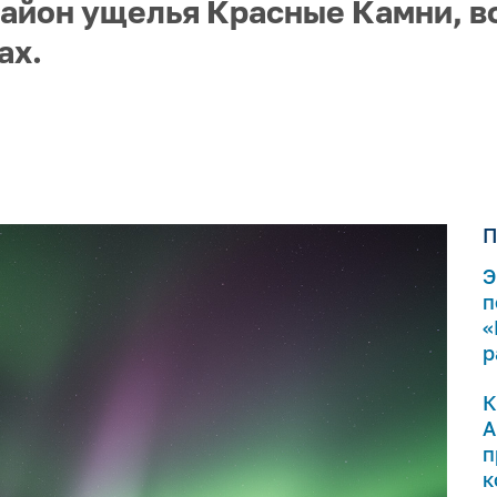
район ущелья Красные Камни, 
ах.
П
Э
п
«
р
К
А
п
к