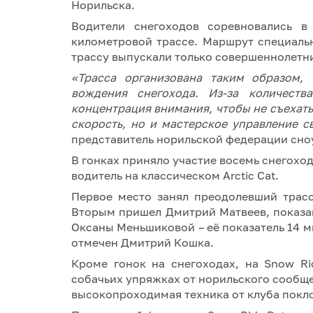
Норильска.
Водители снегоходов соревновались в
километровой трассе. Маршрут специал
трассу выпускали только совершеннолетни
«Трасса организована таким образом,
вождения снегохода. Из-за количеств
концентрация внимания, чтобы не съехать
скорость, но и мастерское управление 
представитель норильской федерации сно
В гонках приняло участие восемь снегоход
водитель на классическом Arctic Cat.
Первое место занял преодолевший трасс
Вторым пришел Дмитрий Матвеев, показавш
Оксаны Меньшиковой – её показатель 14 
отмечен Дмитрий Кошка.
Кроме гонок на снегоходах, на Snow Ri
собачьих упряжках от норильского сообще
высокопроходимая техника от клуба покло