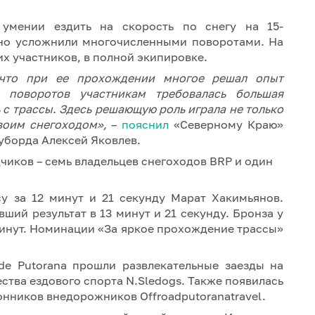
 умении ездить на скорость по снегу на 15-
ьно усложнили многочисленными поворотами. На
х участников, в полной экипировке.
 что при ее прохождении многое решал опыт
а поворотов участникам требовалась большая
 с трассы. Здесь решающую роль играла не только
своим снегоходом»,
–
пояснил
«Северному Краю»
уборда Алексей Яковлев.
чиков – семь владельцев снегоходов BRP и один
у за 12 минут и 21 секунду Марат Хакимьянов.
ий результат в 13 минут и 21 секунду. Бронза у
минут. Номинации «За яркое прохождение трассы»
de Putorana прошли развлекательные заезды на
ства ездового спорта N.Sledogs. Также появилась
нников внедорожников Offroadputoranatravel.