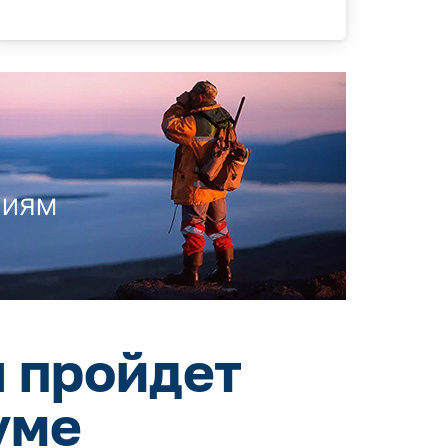
 пройдет
уме