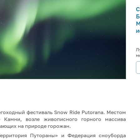
С
Б
М
и
Л
м
гоходный фестиваль Snow Ride Putorana. Местом
 Камни, возле живописного горного массива
хающих на природе горожан.
Территория Путораны» и Федерация сноуборда