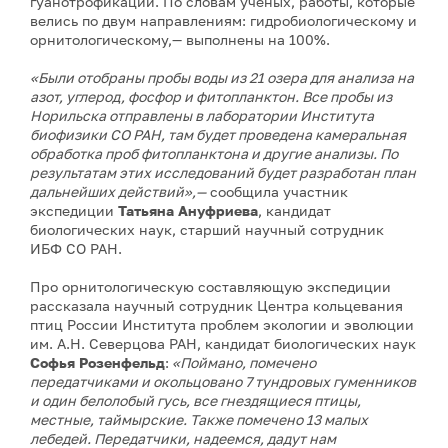
гуанотрофикации. По словам ученых, работы, которые
велись по двум направлениям: гидробиологическому и
орнитологическому,— выполнены на 100%.
«Были отобраны пробы воды из 21 озера для анализа на
азот, углерод, фосфор и фитопланктон. Все пробы из
Норильска отправлены в лаборатории Института
биофизики СО РАН, там будет проведена камеральная
обработка проб фитопланктона и другие анализы. По
результатам этих исследований будет разработан план
дальнейших действий»,—
сообщила участник
экспедиции
Татьяна
Ануфриева
, кандидат
биологических наук, старший научный сотрудник
ИБФ СО РАН.
Про орнитологическую составляющую экспедиции
рассказала научный сотрудник Центра кольцевания
птиц России Института проблем экологии и эволюции
им. А.Н. Северцова РАН, кандидат биологических наук
Софья
Розенфельд
:
«Поймано, помечено
передатчиками и окольцовано 7 тундровых гуменников
и один белолобый гусь, все гнездящиеся птицы,
местные, таймырские. Также помечено 13 малых
лебедей. Передатчики, надеемся, дадут нам