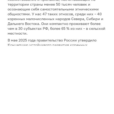
территории страны менее 50 тысяч человек и
осознающие себя самостоятельными этническими
общностями. У нас 47 таких этносов, среди них – 40
коренных малочисленных народов Севера, Сибири и
Дальнего Востока. Они компактно проживают более
чем в 30 субъектах РФ, более 65 % из них – в сельской
местности.
В мае 2025 года правительство России утвердило
Концепцию устойчивого развития коренных
малочисленных народов Севера, Сибири и Дальнего
Востока РФ до 2036 года. Она вступит в силу с начала
следующего года, придя на смену предыдущему
документу, принятому в 2009 году.
На GoArctic! есть
любопытный и эксклюзивный
материал
о том, какое отражение тема коренных
народов Арктики нашла в отечественной филателии.