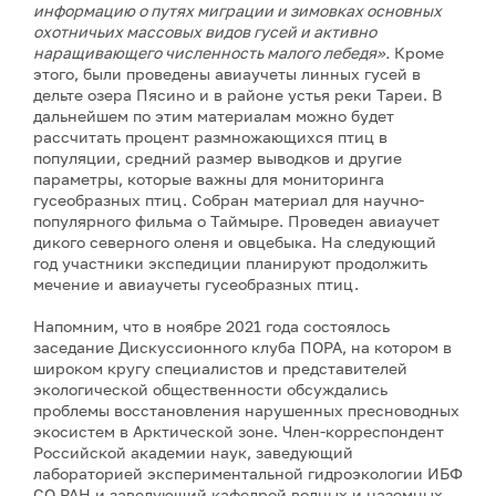
информацию о путях миграции и зимовках основных
охотничьих массовых видов гусей и активно
наращивающего численность малого лебедя».
Кроме
этого, были проведены авиаучеты линных гусей в
дельте озера Пясино и в районе устья реки Тареи. В
дальнейшем по этим материалам можно будет
рассчитать процент размножающихся птиц в
популяции, средний размер выводков и другие
параметры, которые важны для мониторинга
гусеобразных птиц. Собран материал для научно-
популярного фильма о Таймыре. Проведен авиаучет
дикого северного оленя и овцебыка. На следующий
год участники экспедиции планируют продолжить
мечение и авиаучеты гусеобразных птиц.
Напомним, что в ноябре 2021 года состоялось
заседание Дискуссионного клуба ПОРА, на котором в
широком кругу специалистов и представителей
экологической общественности обсуждались
проблемы восстановления нарушенных пресноводных
экосистем в Арктической зоне. Член-корреспондент
Российской академии наук, заведующий
лабораторией экспериментальной гидроэкологии ИБФ
СО РАН и заведующий кафедрой водных и наземных