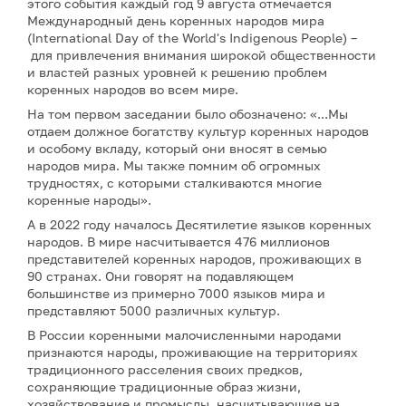
этого события каждый год 9 августа отмечается
Международный день коренных народов мира
(International Day of the World's Indigenous People) –
для привлечения внимания широкой общественности
и властей разных уровней к решению проблем
коренных народов во всем мире.
На том первом заседании было обозначено: «...Мы
отдаем должное богатству культур коренных народов
и особому вкладу, который они вносят в семью
народов мира. Мы также помним об огромных
трудностях, с которыми сталкиваются многие
коренные народы».
А в 2022 году началось Десятилетие языков коренных
народов. В мире насчитывается 476 миллионов
представителей коренных народов, проживающих в
90 странах. Они говорят на подавляющем
большинстве из примерно 7000 языков мира и
представляют 5000 различных культур.
В России коренными малочисленными народами
признаются народы, проживающие на территориях
традиционного расселения своих предков,
сохраняющие традиционные образ жизни,
хозяйствование и промыслы, насчитывающие на