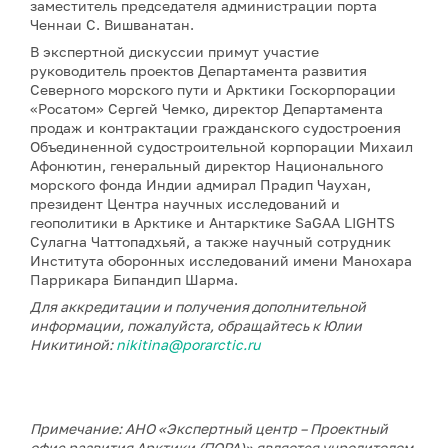
заместитель председателя администрации порта
Ченнаи С. Вишванатан.
В экспертной дискуссии примут участие
руководитель проектов Департамента развития
Северного морского пути и Арктики Госкорпорации
«Росатом» Сергей Чемко, директор Департамента
продаж и контрактации гражданского судостроения
Объединенной судостроительной корпорации Михаил
Афонютин, генеральный директор Национального
морского фонда Индии адмирал Прадип Чаухан,
президент Центра научных исследований и
геополитики в Арктике и Антарктике SaGAA LIGHTS
Сулагна Чаттопадхьяй, а также научный сотрудник
Института оборонных исследований имени Манохара
Паррикара Бипандип Шарма.
Для аккредитации и получения дополнительной
информации, пожалуйста, обращайтесь к Юлии
Никитиной:
nikitina@porarctic.ru
Примечание: АНО «Экспертный центр – Проектный
офис развития Арктики (ПОРА)» является учредителем