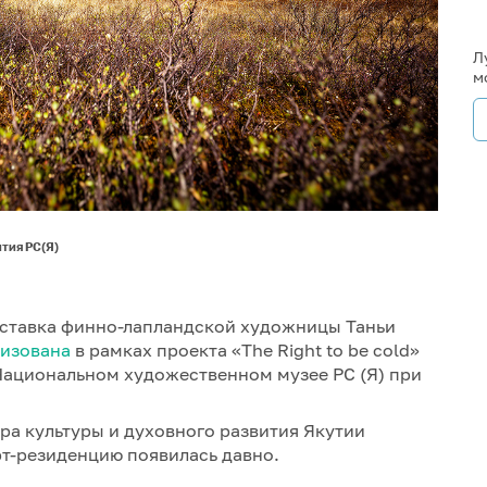
Л
м
тия РС(Я)
ыставка финно-лапландской художницы Таньи
низована
в рамках проекта «The Right to be cold»
Национальном художественном музее РС (Я) при
ра культуры и духовного развития Якутии
рт-резиденцию появилась давно.