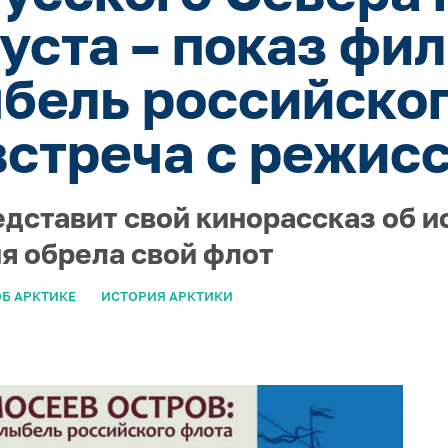
густа – показ фи
ыбель российског
встреча с режис
едставит свой кинорассказ об и
ия обрела свой флот
Б АРКТИКЕ
ИСТОРИЯ АРКТИКИ