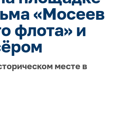
льма «Мосеев
о флота» и
сёром
сторическом месте в