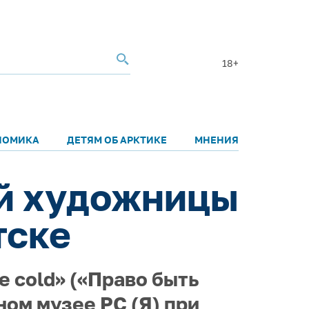
18+
НОМИКА
ДЕТЯМ ОБ АРКТИКЕ
МНЕНИЯ
й художницы
тске
e cold» («Право быть
ом музее РС (Я) при