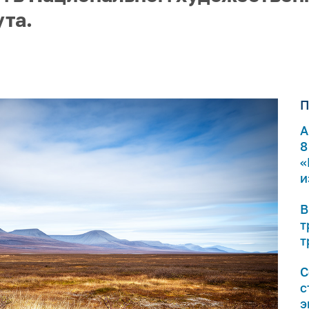
та.
П
А
8
«
и
В
т
т
С
с
э