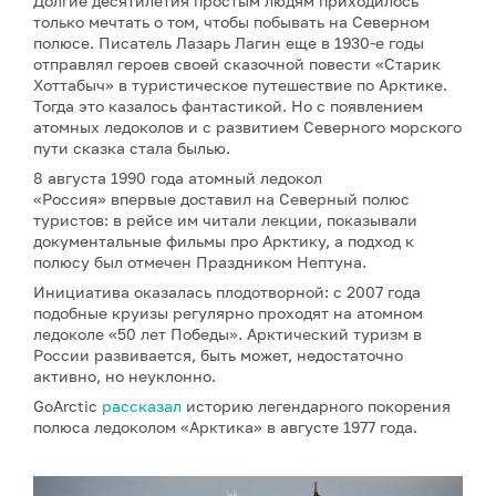
Долгие десятилетия простым людям приходилось
только мечтать о том, чтобы побывать на Северном
полюсе. Писатель Лазарь Лагин еще в 1930-е годы
отправлял героев своей сказочной повести «Старик
Хоттабыч» в туристическое путешествие по Арктике.
Тогда это казалось фантастикой. Но с появлением
атомных ледоколов и с развитием Северного морского
пути сказка стала былью.
8 августа 1990 года атомный ледокол
«Россия» впервые доставил на Северный полюс
туристов: в рейсе им читали лекции, показывали
документальные фильмы про Арктику, а подход к
полюсу был отмечен Праздником Нептуна.
Инициатива оказалась плодотворной: с 2007 года
подобные круизы регулярно проходят на атомном
ледоколе «50 лет Победы». Арктический туризм в
России развивается, быть может, недостаточно
активно, но неуклонно.
GoArctic
рассказал
историю легендарного покорения
полюса ледоколом «Арктика» в августе 1977 года.