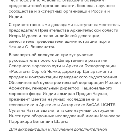
представителей органов власти, бизнеса, научного
сообщества и экспертных организаций России и
Индии.
С приветственными докладами выступят заместитель
председателя Правительства Архангельской области
Игорь Мураев и глава индийской делегации,
заместитель председателя администрации порта
Ченнаи С. Вишванатан.
В экспертной дискуссии примут участие
руководитель проектов Департамента развития
Северного морского пути и Арктики Госкорпорации
«Росатом» Сергей Чемко, директор Департамента
продаж и контрактации гражданского судостроения
Объединенной судостроительной корпорации Михаил
Афонютин, генеральный директор Национального
морского фонда Индии адмирал Прадип Чаухан,
президент Центра научных исследований и
геополитики в Арктике и Антарктике SaGAA LIGHTS
Сулагна Чаттопадхьяй, а также научный сотрудник
Института оборонных исследований имени Манохара
Паррикара Бипандип Шарма.
Для аккредитации и получения дополнительной