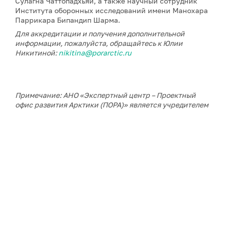
Сулагна Чаттопадхьяй, а также научный сотрудник
Института оборонных исследований имени Манохара
Паррикара Бипандип Шарма.
Для аккредитации и получения дополнительной
информации, пожалуйста, обращайтесь к Юлии
Никитиной:
nikitina@porarctic.ru
Примечание: АНО «Экспертный центр – Проектный
офис развития Арктики (ПОРА)» является учредителем
сетевого издания «ГоАрктик».