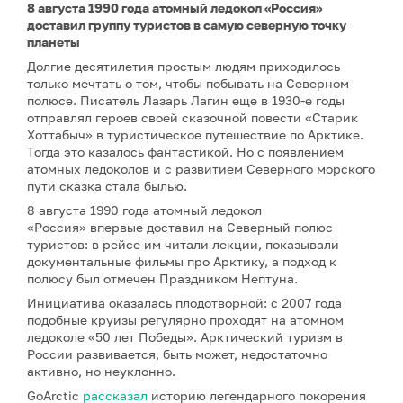
8 августа 1990 года атомный ледокол «Россия»
доставил группу туристов в самую северную точку
планеты
Долгие десятилетия простым людям приходилось
только мечтать о том, чтобы побывать на Северном
полюсе. Писатель Лазарь Лагин еще в 1930-е годы
отправлял героев своей сказочной повести «Старик
Хоттабыч» в туристическое путешествие по Арктике.
Тогда это казалось фантастикой. Но с появлением
атомных ледоколов и с развитием Северного морского
пути сказка стала былью.
8 августа 1990 года атомный ледокол
«Россия» впервые доставил на Северный полюс
туристов: в рейсе им читали лекции, показывали
документальные фильмы про Арктику, а подход к
полюсу был отмечен Праздником Нептуна.
Инициатива оказалась плодотворной: с 2007 года
подобные круизы регулярно проходят на атомном
ледоколе «50 лет Победы». Арктический туризм в
России развивается, быть может, недостаточно
активно, но неуклонно.
GoArctic
рассказал
историю легендарного покорения