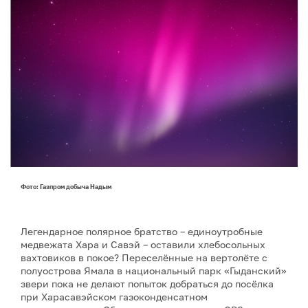
Фото: Газпром добыча Надым
Легендарное полярное братство – единоутробные
медвежата Хара и Савэй – оставили хлебосольных
вахтовиков в покое? Переселённые на вертолёте с
полуострова Ямала в национальный парк «Гыданский»
звери пока не делают попыток добраться до посёлка
при Харасавэйском газоконденсатном