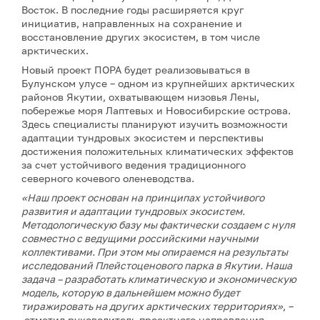
Восток. В последние годы расширяется круг
инициатив, направленных на сохранение и
восстановление других экосистем, в том числе
арктических.
Новый проект ПОРА будет реализовываться в
Булунском улусе – одном из крупнейших арктических
районов Якутии, охватывающем низовья Лены,
побережье моря Лаптевых и Новосибирские острова.
Здесь специалисты планируют изучить возможности
адаптации тундровых экосистем и перспективы
достижения положительных климатических эффектов
за счет устойчивого ведения традиционного
северного кочевого оленеводства.
«Наш проект основан на принципах устойчивого
развития и адаптации тундровых экосистем.
Методологическую базу мы фактически создаем с нуля
совместно с ведущими российскими научными
коллективами. При этом мы опираемся на результаты
исследований Плейстоценового парка в Якутии. Наша
задача – разработать климатическую и экономическую
модель, которую в дальнейшем можно будет
тиражировать на других арктических территориях»
, –
отметил руководитель проектного направления