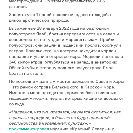
месторождении. Об этом свидетельствую GPS-
датчики.
Зверята уже 17 дней находится вдали от людей, в
дикой арктической природе.
Высаженные 28 января 2022 года на безлюдном
полуострове Явай, братья передвигаются на север и
северо-восток по тундре и морским льдам. Пройдя
полуостров, они зашли в Гыданский пролив, обогнули
остров Шокальского, на котором находится кордон
нацпарка и ушли в открытое море. Медведи напетляли
340 километров. Углубляться на запад, в акваторию
Обской губы в сторону родного полуострова Ямал,
братья не стали.
По последним данным местонахождение Савэя и Хары
– это район острова Вилькицкого, в Карском море.
Именно в море находится кормовая база полярных
медведей – моржи, нерпы, которых хищники добывают
со льда.
«Надеемся, что они освоятся, научатся охотиться, как
взрослые сородичи, и больше не будут причиной
беспокойства в населенных пунктах»,
–
прокомментировал
изданию «Красный Север» и.о.