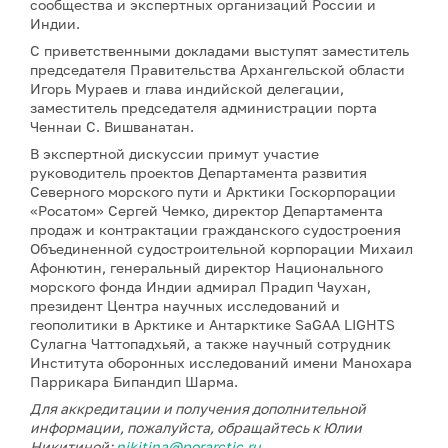
сообщества и экспертных организаций России и
Индии.
С приветственными докладами выступят заместитель
председателя Правительства Архангельской области
Игорь Мураев и глава индийской делегации,
заместитель председателя администрации порта
Ченнаи С. Вишванатан.
В экспертной дискуссии примут участие
руководитель проектов Департамента развития
Северного морского пути и Арктики Госкорпорации
«Росатом» Сергей Чемко, директор Департамента
продаж и контрактации гражданского судостроения
Объединенной судостроительной корпорации Михаил
Афонютин, генеральный директор Национального
морского фонда Индии адмирал Прадип Чаухан,
президент Центра научных исследований и
геополитики в Арктике и Антарктике SaGAA LIGHTS
Сулагна Чаттопадхьяй, а также научный сотрудник
Института оборонных исследований имени Манохара
Паррикара Бипандип Шарма.
Для аккредитации и получения дополнительной
информации, пожалуйста, обращайтесь к Юлии
Никитиной:
nikitina@porarctic.ru