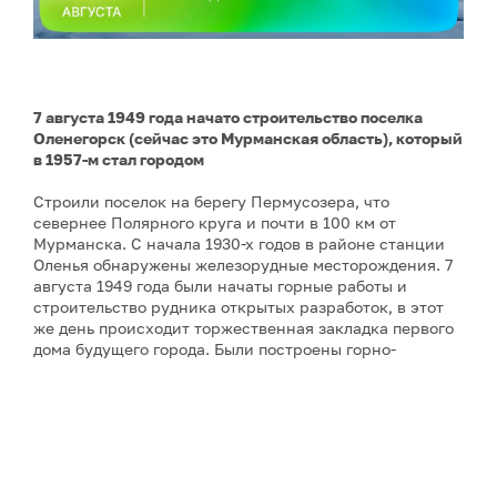
7 августа 1949 года начато строительство поселка
Оленегорск (сейчас это Мурманская область), который
в 1957-м стал городом
Строили поселок на берегу Пермусозера, что
севернее Полярного круга и почти в 100 км от
Мурманска. С начала 1930-х годов в районе станции
Оленья обнаружены железорудные месторождения. 7
августа 1949 года были начаты горные работы и
строительство рудника открытых разработок, в этот
же день происходит торжественная закладка первого
дома будущего города. Были построены горно-
обогатительный комбинат, а позже и
авиабаза. Сейчас население Оленегорска превышает
двадцать тысяч жителей.
Некоторые из промышленных арктических городов
связаны наземной транспортной сетью в
подобие
цепочек
. Оленегорск находится в «цепочке» Кировск
– Апатиты – Мончегорск.