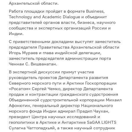
Архангельской области.
Работа площадки пройдет в формате Business,
Technology and Academic Dialogue и объединит
представителей органов власти, бизнеса, научного
сообщества и экспертных организаций России и
Индии.
С приветственными докладами выступят заместитель
председателя Правительства Архангельской области
Игорь Мураев и глава индийской делегации,
заместитель председателя администрации порта
Ченнаи С. Вишванатан.
В экспертной дискуссии примут участие
руководитель проектов Департамента развития
Северного морского пути и Арктики Госкорпорации
«Росатом» Сергей Чемко, директор Департамента
продаж и контрактации гражданского судостроения
Объединенной судостроительной корпорации Михаил
Афонютин, генеральный директор Национального
морского фонда Индии адмирал Прадип Чаухан,
президент Центра научных исследований и
геополитики в Арктике и Антарктике SaGAA LIGHTS
Сулагна Чаттопадхьяй, а также научный сотрудник