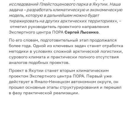
исследований Плейстоценового парка в Якутии. Наша
задача – разработать климатическую и экономическую
модель, которую в дальнейшем можно будет
тиражировать на других арктических территориях»
, –
отметил руководитель проектного направления
Экспертного центра ПОРА
Сергей Лысенко
.
По его словам, подготовительный этап продолжался
более года. Одной из ключевых задач станет отработка
методики в условиях сложной арктической логистики,
сурового климата и практически полного отсутствия
аналогов подобных проектов.
Проект в Якутии станет вторым климатическим
проектом Экспертного центра ПОРА. Первый уже
действует в Ямало-Ненецком автономном округе, он
прошел основные этапы структурирования и перешел
в фазу практической реализации.
Примечание: АНО «Экспертный центр – Проектный
офис развития Арктики (ПОРА)» является учредителем
сетевого издания «ГоАрктик».