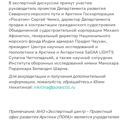
В экспертной дискуссии примут участие
руководитель проектов Департамента развития
Северного морского пути и Арктики Госкорпорации
«Росатом» Сергей Чемко, директор Департамента
продаж и контрактации гражданского судостроения
Объединенной судостроительной корпорации Михаил
Афонютин, генеральный директор Национального
морского фонда Индии адмирал Прадип Чаухан,
президент Центра научных исследований и
геополитики в Арктике и Антарктике SaGAA LIGHTS
Сулагна Чаттопадхьяй, а также научный сотрудник
Института оборонных исследований имени Манохара
Паррикара Бипандип Шарма.
Для аккредитации и получения дополнительной
информации, пожалуйста, обращайтесь к Юлии
Никитиной:
nikitina@porarctic.ru
Примечание: АНО «Экспертный центр – Проектный
офис развития Арктики (ПОРА)» является учредителем
сетевого издания «ГоАрктик».