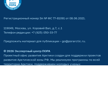
Регистрационный номер Эл № ФС 77-81091 от 08.06.2021.
119049, Москва, ул. Коровий Вал, д.7, с.1
Телефон редакции:
+7 (925) 050-33-77
Предложить материал для публикации –
go@porarctic.ru
.
© 2026
Экспертный центр ПОРА
Проектный офис развития Арктики создан для поддержки проектов
развития Арктической зоны РФ. Мы реализуем программы по всей
территории Арктики, поддерживаем молодых ученых
и распространяем информацию о Крайнем Севере среди широкой
аудитории.
Партнёр национальных проектов России
Поддержка сайта by LiberCode.ru