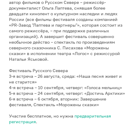
автор фильмов о Русском Севере – режиссёр-
документалист Ольга Лаптева, снявшая более
двадцати кинолент о культурном наследии и людях
России (все фильмы фестиваля созданы компанией
«PR-Завод "Лаптева и партнеры"», которая состоит из
самого режиссёра, – при поддержке различных
организаций). А завершит фестиваль совершенно
необычное действо – спектакль по произведениям
северного сказочника С. Писахова «Морожены
сказки» в исполнении театра «Логос» с режиссурой
Натальи Яськовой.
Фестиваль Русского Севера
3-я встреча – 26 августа, среда: «Наша песня живет и
не старится»
4-я встреча – 10 сентября, четверг: «Голоса мельниц»
5-я встреча – 24 сентября, четверг: «Достичь Арктики»
6-я встреча – 6 октября, вторник: Завершение
фестиваля, Спектакль «Морожены сказки»
Участие бесплатное, но нужна
предварительная
регистрация
.