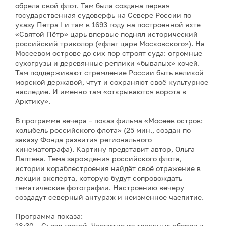
обрела свой флот. Там была создана первая
государственная судоверфь на Севере России по
указу Петра I и там в 1693 году на построенной яхте
«Святой Пётр» царь впервые поднял исторический
российский триколор («флаг царя Московского»). На
Мосеевом острове до сих пор строят суда: огромные
сухогрузы и деревянные реплики «бывалых» кочей.
Там поддерживают стремление России быть великой
морской державой, чтут и сохраняют своё культурное
наследие. И именно там «открываются ворота в
Арктику».
В программе вечера – показ фильма «Мосеев остров:
колыбель российского флота» (25 мин., создан по
заказу Фонда развития регионального
кинематографа). Картину представит автор, Ольга
Лаптева. Тема зарождения российского флота,
истории кораблестроения найдёт своё отражение в
лекции эксперта, которую будут сопровождать
тематические фотографии. Настроению вечеру
создадут северный антураж и неизменное чаепитие.
Программа показа:
18:30 – Съезд гостей. Чаепитие из травяных сборов и