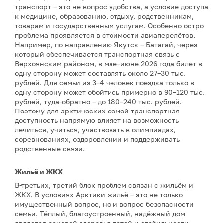
транспорт – это не вопрос удобства, а условие доступа
к медицине, образованию, отдыху, родственникам,
товарам и государственным услугам. Особенно остро
проблема проявляется в стоимости авиаперелётов.
Например, по направлению Якутск – Батагай, через
который обеспечивается транспортная связь с
Верхоянским районом, в мае–июне 2026 года билет в
одну сторону может составлять около 27–30 тыс.
рублей. Для семьи из 3–4 человек поездка только в
одну сторону может обойтись примерно в 90–120 тыс.
рублей, туда-обратно – до 180–240 тыс. рублей.
Поэтому для арктических семей транспортная
доступность напрямую влияет на возможность
лечиться, учиться, участвовать в олимпиадах,
соревнованиях, оздоровлении и поддерживать
родственные связи.
Жильё и ЖКХ
В-третьих, третий блок проблем связан с жильём и
ЖКХ. В условиях Арктики жильё – это не только
имущественный вопрос, но и вопрос безопасности
семьи. Тёплый, благоустроенный, надёжный дом
является основой здоровья детей и стабильности