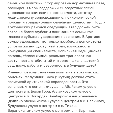
семейной политики: сформирована нормативная база,
расширены меры поддержки многодетных семей,
укрепляется внимание к рождаемости, детству,
медицинскому сопровождению, психологической
помощи и традиционным семейным ценностям. Но для
арктических районов следующий этап должен быть
связан с более глубоким пониманием семьи как
главного субъекта удержания населения. В Арктике
семью удерживает не только пособие, а вся система
условий жизни: доступный врач, возможность
консультации специалиста, мобильная медицинская
помощь, тёплое жильё, реальная транспортная
доступность, стабильный интернет, школа, детский
сад, досуг, работа и уверенность в будущем детей.
Именно поэтому семейная политика в арктических
районах Республики Саха (Якутия) должна стать
политикой арктической справедливости. Это
означает, что семья, живущая в Абыйском улусе с
центром в п. Белая Гора, Аллаиховском улусе с
центром в п. Чокурдах, Анабарском национальном
(долгано-эвенкийском) улусе с центром в с. Саскылах,
Булунском улусе с центром в п. Тикси,
Верхнеколымском улусе с центром в п. Зырянка,