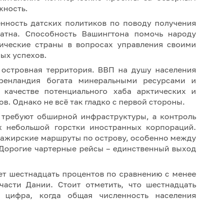
жность.
енность датских политиков по поводу получения
атна. Способность Вашингтона помочь народу
тические страны в вопросах управления своими
ых успехов.
я островная территория. ВВП на душу населения
ренландия богата минеральными ресурсами и
качестве потенциального хаба арктических и
. Однако не всё так гладко с первой стороны.
 требуют обширной инфраструктуры, а контроль
х небольшой горстки иностранных корпораций.
сажирские маршруты по острову, особенно между
 Дорогие чартерные рейсы – единственный выход
ет шестнадцать процентов по сравнению с менее
асти Дании. Стоит отметить, что шестнадцать
 цифра, когда общая численность населения