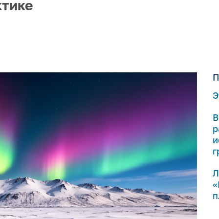
ктике
П
Э
В
р
и
г
Л
«
п