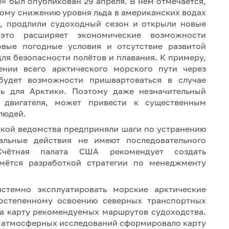
» был опубликован 29 апреля. В нём отмечается,
ному снижению уровня льда в американских водах
ь, продлили судоходный сезон и открыли новые
это расширяет экономические возможности
овые погодные условия и отсутствие развитой
ля безопасности полётов и плавания. К примеру,
нии всего арктического морского пути через
будет возможности пришвартоваться в случае
ть для Арктики. Поэтому даже незначительный
 двигателя, может привести к существенным
людей.
тикой ведомства предприняли шаги по устранению
альные действия не имеют последовательного
Счётная палата США рекомендует создать
мётся разработкой стратегии по менеджменту
стемно эксплуатировать морские арктические
остепенному освоению северных транспортных
ла карту рекомендуемых маршрутов судоходства.
и атмосферных исследований сформировало карту