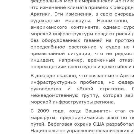
федеральных мер в американской Арктике
что изменение климата привело к рекорд
Арктики. Эти изменения, в свою очеред
судоходные маршруты. Несомненно, 
американского континента, однако сур
морской инфраструктуры создают риски д
без оборудованных гаваней на протяже
определённое расстояние у судов не 
чрезвычайной ситуации, что не редкос
инцидент, например, временный отказ
повреждениям всего судна и даже гибели 
В докладе сказано, что связанные с Арк
инфраструктурных пробелов, но федер
руководства и чёткой стратегии. 
межведомственную группу, которая зай
морской инфраструктуры региона.
С 2009 года, когда Вашингтон стал си
маршруты, предпринимались шаги по п
путей. Береговая охрана США разработа
Национальное управление океанических 