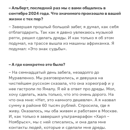
– Альберт, последний раз мы с вами общались в
сентябре 2024 года. Что значимого произошло в вашей
жизни с тех пор?
– Завершая прошлый большой забег, я думал, как себя
отблагодарить. Так как я давно увлекаюсь музыкой
регги, решил сделать дреды. И как только я об этом
подумал, на трассе вышла из машины африканка. Я
подумал: «Это знак судьбы».
– А где конкретно это было?
– На семнадцатый день забега, незадолго до
Муравленко. Мы разговорились, и девушка на
чистейшем русском сказала, что она хореограф и у
нее гастроли по Ямалу. Я ей в ответ про дреды. Мол,
хочу сделать, жаль только, что это очень дорого. На
что она мне: «Нет, это намного дешевле». А я назвал
сумму в районе 60 тысяч рублей. Спросила, где я
живу. Оказалось, мы оба живем и работаем в Москве.
И, как только я завершил ультрамарафон «Харп –
Ноябрьск», мы с ней списались, и она дала мне
контакты людей, которые и сделали мне дреды.