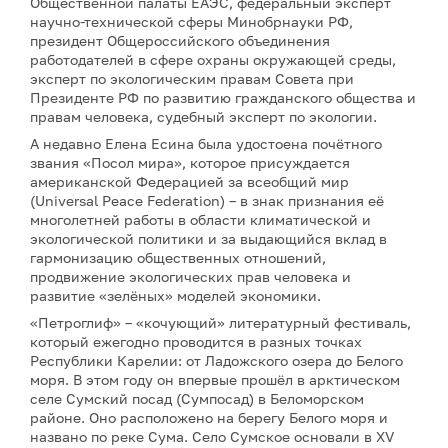
Общественной палаты ЕАЭС, федеральный эксперт
научно-технической сферы Минобрнауки РФ,
президент Общероссийского объединения
работодателей в сфере охраны окружающей среды,
эксперт по экологическим правам Совета при
Президенте РФ по развитию гражданского общества и
правам человека, судебный эксперт по экологии.
А недавно Елена Есина была удостоена почётного
звания «Посол мира», которое присуждается
американской Федерацией за всеобщий мир
(Universal Peace Federation) – в знак признания её
многолетней работы в области климатической и
экологической политики и за выдающийся вклад в
гармонизацию общественных отношений,
продвижение экологических прав человека и
развитие «зелёных» моделей экономики.
«Петроглиф» – «кочующий» литературный фестиваль,
который ежегодно проводится в разных точках
Республики Карелии: от Ладожского озера до Белого
моря. В этом году он впервые прошёл в арктическом
селе Сумский посад (Сумпосад) в Беломорском
районе. Оно расположено на берегу Белого моря и
названо по реке Сума. Село Сумское основали в XV