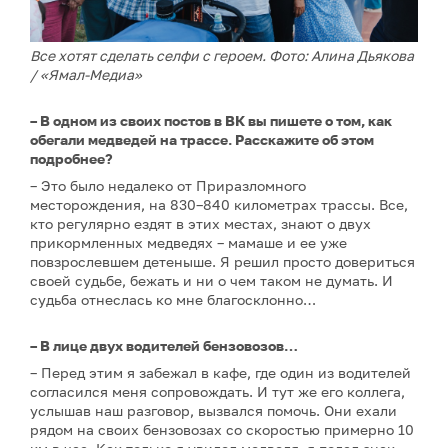
Все хотят сделать селфи с героем. Фото: Алина Дьякова
/ «Ямал-Медиа»
– В одном из своих постов в ВК вы пишете о том, как
обегали медведей на трассе. Расскажите об этом
подробнее?
– Это было недалеко от Приразломного
месторождения, на 830–840 километрах трассы. Все,
кто регулярно ездят в этих местах, знают о двух
прикормленных медведях – мамаше и ее уже
повзрослевшем детеныше. Я решил просто довериться
своей судьбе, бежать и ни о чем таком не думать. И
судьба отнеслась ко мне благосклонно…
– В лице двух водителей бензовозов…
– Перед этим я забежал в кафе, где один из водителей
согласился меня сопровождать. И тут же его коллега,
услышав наш разговор, вызвался помочь. Они ехали
рядом на своих бензовозах со скоростью примерно 10