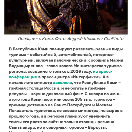
Праздник в Коми. Фото: Андрей Шлыков / GeoPhoto
В Республике Коми планируют развивать разные виды
туризма – событийный, автомобильный, историко-
культурный, включая паломнический, сообщила Мария
Бадмацыренова – глава нового Министерства туризма
региона, созданного только в 2026 году,
на пресс-
конференции
в пресс-центре «Интерфакса». А в
начале лета министр
заявляла
, что Республика Коми –
грибная столица России, и ее богатые грибные
ресурсы – научно доказанный факт. С января по июнь
этого года Коми посетили около 105 тыс. туристов –
преимущественно из Санкт-Петербурга и Москвы.
Показатель турпотока, по словам министра, не вырос с
прошлого года, и в регионе планируют увеличить
темпы его роста за счёт не только столицы региона
Сыктывкара, но и северных городов – Воркуты,