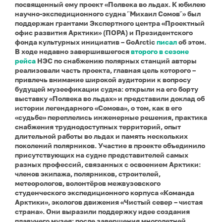
посвященный ему проект «Полвека во льдах. К юбилею
научно-экспедиционного судна ῝Михаил Сомов῝» был
поддержан грантами Экспертного центра «Проектный
офис развития Арктики» (ПОРА) и Президентского
фонда культурных инициатив – GoArctic
писал
об этом.
В ходе недавно завершившегося
второго в сезоне
рейса
НЭС по снабжению полярных станций авторы
реализовали часть проекта, главная цель которого –
привлечь внимание широкой аудитории к вопросу
будущей музеефикации судна: открыли на его борту
выставку «Полвека во льдах» и представили доклад об
истории легендарного «Сомова», о том, как в его
«судьбе» переплелись инженерные решения, практика
снабжения труднодоступных территорий, опыт
длительной работы во льдах и память нескольких
поколений полярников.
Участие в проекте объединило
присутствующих на судне представителей самых
разных профессий, связанных с освоением Арктики:
членов экипажа, полярников, строителей,
метеорологов, волонтёров межвузовского
студенческого экспедиционного корпуса «Команда
Арктики», экологов движения «Чистый север – чистая
страна». Они выразили поддержку идее создания
плавучего музея: после завершения многолетней