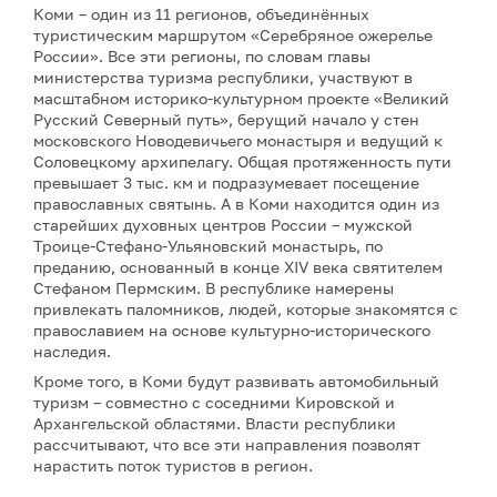
Коми – один из 11 регионов, объединённых
туристическим маршрутом «Серебряное ожерелье
России». Все эти регионы, по словам главы
министерства туризма республики, участвуют в
масштабном историко-культурном проекте «Великий
Русский Северный путь», берущий начало у стен
московского Новодевичьего монастыря и ведущий к
Соловецкому архипелагу. Общая протяженность пути
превышает 3 тыс. км и подразумевает посещение
православных святынь. А в Коми находится один из
старейших духовных центров России – мужской
Троице-Стефано-Ульяновский монастырь, по
преданию, основанный в конце XIV века святителем
Стефаном Пермским. В республике намерены
привлекать паломников, людей, которые знакомятся с
православием на основе культурно-исторического
наследия.
Кроме того, в Коми будут развивать автомобильный
туризм – совместно с соседними Кировской и
Архангельской областями. Власти республики
рассчитывают, что все эти направления позволят
нарастить поток туристов в регион.