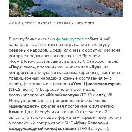
Коми. Фото: Николай Карачев / GeoPhoto
В республике активно
формируется
событийный
календарь с акцентом на погружение в культуру
северных народов. Среди ключевых событий региона,
которые продвигаются под единым брендом
«КомиЛето», состоявшийся в июне V Этнофестиваль
«Люди леса»,
праздник коми-ижемцев
«Луд»
, на
котором организуются массовые хороводы, шествия в
традиционных нарядах и конные состязания (4-5
июля), фестиваль староверов
«Усть-Цилемская горка»
(11-12 июля), V Всероссийский фестиваль
воздухоплавания
«Живой воздух»
(17-19 июля), VIII
Международный гастрономический фестиваль
«Шаньгафест»
, юбилейная программа к
105-летию
Коми
и Дню Республики, который отмечается 22
августа, а также новые форматы – первый творческий
молодежный лагерь стран СНГ
«Маяк Севера»
и
международный кинофестиваль
(19-23 августа).