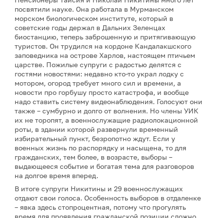
посвятили науке. Она работала в Мурманском
морском биологическом институте, который в
советские годы держал в Дальних Зеленцах
биостанцию, теперь заброшенную и притягивающую
туристов. Он трудился на кордоне Кандалакшского
заповедника на острове Харлов, настоящем птичьем
царстве. Пожилые супруги с радостью делятся с
гостями новостями: недавно кто-то украл лодку с
мотором, огород требует много сил и времени, а
новости про горбушу просто катастрофа, и вообще
надо ставить систему видеонаблюдения. Голосуют они
также – сумбурно и долго от волнения. Но члены УИК
их не торопят, а военнослужащие радиолокационной
роты, в здании которой развернули временный
избирательный пункт, безропотно ждут. Если у
военных жизнь по распорядку и насыщена, то для
гражданских, тем более, в возрасте, выборы –
выдающееся событие и богатая тема для разговоров
на долгое время вперед.
В итоге супруги Никитины и 29 военнослужащих
отдают свои голоса. Особенность выборов в отдаленке
– явка здесь стопроцентная, потому что прогулять
время для проявления гражданской позиции сложно,