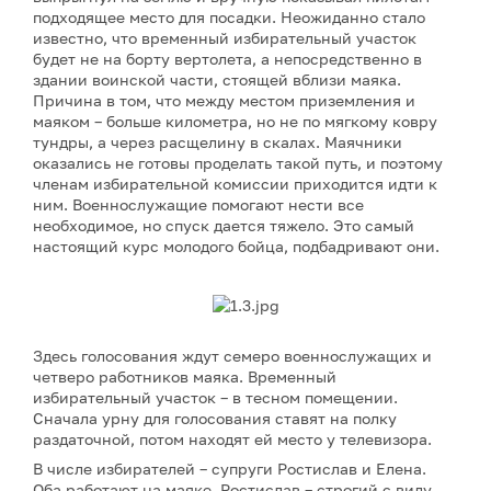
подходящее место для посадки. Неожиданно стало
известно, что временный избирательный участок
будет не на борту вертолета, а непосредственно в
здании воинской части, стоящей вблизи маяка.
Причина в том, что между местом приземления и
маяком – больше километра, но не по мягкому ковру
тундры, а через расщелину в скалах. Маячники
оказались не готовы проделать такой путь, и поэтому
членам избирательной комиссии приходится идти к
ним. Военнослужащие помогают нести все
необходимое, но спуск дается тяжело. Это самый
настоящий курс молодого бойца, подбадривают они.
Здесь голосования ждут семеро военнослужащих и
четверо работников маяка. Временный
избирательный участок – в тесном помещении.
Сначала урну для голосования ставят на полку
раздаточной, потом находят ей место у телевизора.
В числе избирателей – супруги Ростислав и Елена.
Оба работают на маяке. Ростислав – строгий с виду,