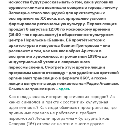
искусства будут рассказывать о том, как в условиях
сурового климата возникали северные города, почему
Заполярье стало площадкой для архитектурных
экспериментов XX века, как природные условия
формировали региональную культуру. Первая лекция
пройдёт 8 августа в 12:00 по московскому времени
(16:00 – по норильскому) в общественно-культурном
центре Норильска «Башня». Её прочтёт историк
архитектуры и искусства Ксения Григорьева – она
расскажет о том, как менялся образ Арктики в
восприятии художников: от романтики 1930-х до
индустриальной утопии и современного
переосмысления. Смотреть эту и другие лекции
программы можно отовсюду – для удалённых зрителей
организуют трансляцию в формате 360°, а позже
лекции выпустят в виде подкастов на «Радио Arzamas».
Ссылка на трансляцию –
здесь
.
Как складывалась история арктических городов? Из
каких символов и практик состоит их культурная
идентичность? Как люди обживают пространства, где
привычные правила не работают и требуют
пересмотра? Лекции программы «Культурный код
Севера» (16+) отвечают на эти и многие другие