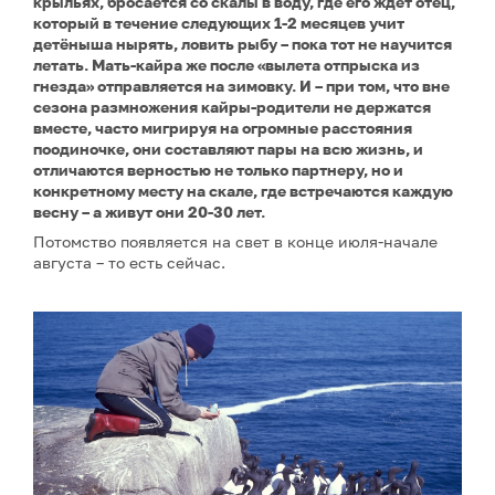
крыльях, бросается со скалы в воду, где его ждёт отец,
который в течение следующих 1-2 месяцев учит
детёныша нырять, ловить рыбу – пока тот не научится
летать. Мать-кайра же после «вылета отпрыска из
гнезда» отправляется на зимовку. И – при том, что вне
сезона размножения кайры-родители не держатся
вместе, часто мигрируя на огромные расстояния
поодиночке, они составляют пары на всю жизнь, и
отличаются верностью не только партнеру, но и
конкретному месту на скале, где встречаются каждую
весну – а живут они 20-30 лет.
Потомство появляется на свет в конце июля-начале
августа – то есть сейчас.