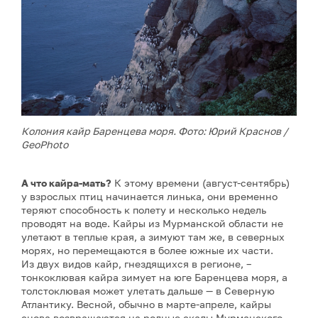
Колония кайр Баренцева моря. Фото: Юрий Краснов /
GeoPhoto
А что кайра-мать?
К этому времени (август-сентябрь)
у взрослых птиц начинается линька, они временно
теряют способность к полету и несколько недель
проводят на воде. Кайры из Мурманской области не
улетают в теплые края, а зимуют там же, в северных
морях, но перемещаются в более южные их части.
Из двух видов кайр, гнездящихся в регионе, –
тонкоклювая кайра зимует на юге Баренцева моря, а
толстоклювая может улетать дальше — в Северную
Атлантику. Весной, обычно в марте-апреле, кайры
снова возвращаются на родные скалы Мурманского