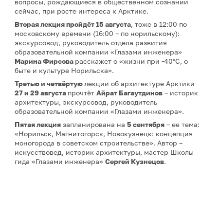
вопросы, рождающиеся в общественном сознании
сейчас, при росте интереса к Арктике.
Вторая лекция
пройдёт 15 августа
, тоже в 12:00 по
московскому времени (16:00 – по норильскому):
экскурсовод, руководитель отдела развития
образовательной компании «Глазами инженера»
Марина Фирсова
расскажет о «жизни при -40°C, о
быте и культуре Норильска».
Третью и четвёртую
лекции об архитектуре Арктики
27 и 29 августа
прочтёт
Айрат Багаутдинов
– историк
архитектуры, экскурсовод, руководитель
образовательной компании «Глазами инженера».
Пятая лекция
запланирована на
5 сентября
– ее тема:
«Норильск, Магнитогорск, Новокузнецк: концепция
моногорода в советском строительстве». Автор –
искусствовед, историк архитектуры, мастер Школы
гида «Глазами инженера»
Сергей Кузнецов
.