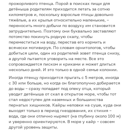
прожорливого птенца. Порой в поисках пищи для
детёныша родителям приходится летать за сотню
километров и, поскольку взрослые птицы довольно
тяжёлые, а их крылья относительно маленькие, –
переносить много добычи по воздуху им становится
затруднительно. Поэтому они буквально заставляют
потомство покинуть родную скалу, чтобы
переместиться на воду, перестав его кормить и
всячески мотивируя. По словам орнитологов, чтобы
добиться цели, один из родителей зовет птенца снизу,
а другой пытается уговорить на месте. Все это
сопровождается писком и криками и может длиться
несколько дней. И это только в одной семье колонии.
Иногда птенцу приходится прыгать с 5 метров, иногда
с 30 или больше, но когда он благополучно добирается
до воды – сразу попадает под опеку отца, который
уводит детёныша от скал в открытое море, чтобы тот
стал недоступен для наземных и большинства
пернатых хищников. Кайры неловки на суше, куда они
выходят только в период гнездования, их стихия –
вода, где они отлично ныряют (на глубину около 100 м)
и уверенно ориентируются. В море у кайр – совсем
другой уровень защиты.