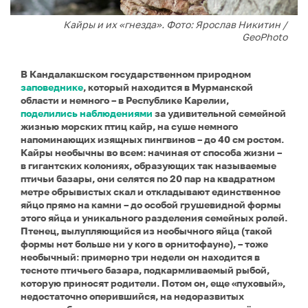
Кайры и их «гнезда». Фото: Ярослав Никитин /
GeoPhoto
В Кандалакшском государственном природном
заповеднике
, который находится в Мурманской
области и немного – в Республике Карелии,
поделились наблюдениями
за удивительной семейной
жизнью морских птиц кайр, на суше немного
напоминающих изящных пингвинов – до 40 см ростом.
Кайры необычны во всем: начиная от способа жизни –
в гигантских колониях, образующих так называемые
птичьи базары, они селятся по 20 пар на квадратном
метре обрывистых скал и откладывают единственное
яйцо прямо на камни – до особой грушевидной формы
этого яйца и уникального разделения семейных ролей.
Птенец, вылупляющийся из необычного яйца (такой
формы нет больше ни у кого в орнитофауне), – тоже
необычный: примерно три недели он находится в
тесноте птичьего базара, подкармливаемый рыбой,
которую приносят родители. Потом он, еще «пуховый»,
недостаточно оперившийся, на недоразвитых