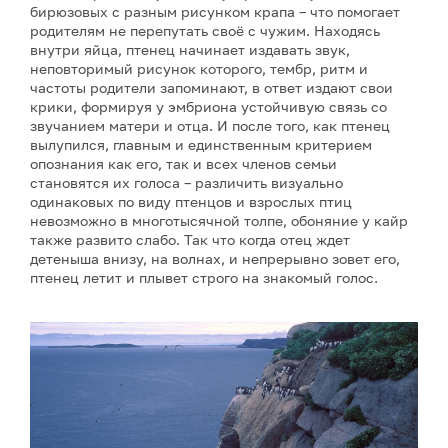
бирюзовых с разным рисунком крапа – что помогает
родителям не перепутать своё с чужим. Находясь
внутри яйца, птенец начинает издавать звук,
неповторимый рисунок которого, тембр, ритм и
частоты родители запоминают, в ответ издают свои
крики, формируя у эмбриона устойчивую связь со
звучанием матери и отца. И после того, как птенец
вылупился, главным и единственным критерием
опознания как его, так и всех членов семьи
становятся их голоса – различить визуально
одинаковых по виду птенцов и взрослых птиц
невозможно в многотысячной толпе, обоняние у кайр
также развито слабо. Так что когда отец ждет
детеныша внизу, на волнах, и непрерывно зовет его,
птенец летит и плывет строго на знакомый голос.