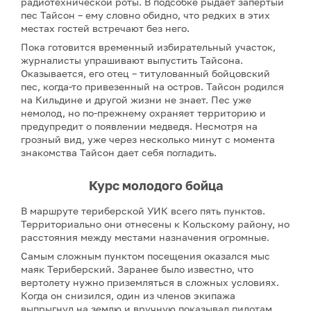
радиотехнической роты. В подсобке рыдает запертый
пес Тайсон – ему словно обидно, что редких в этих
местах гостей встречают без него.
Пока готовится временный избирательный участок,
журналисты упрашивают выпустить Тайсона.
Оказывается, его отец – титулованный бойцовский
пес, когда-то привезенный на остров. Тайсон родился
на Кильдине и другой жизни не знает. Пес уже
немолод, но по-прежнему охраняет территорию и
предупредит о появлении медведя. Несмотря на
грозный вид, уже через несколько минут с момента
знакомства Тайсон дает себя погладить.
Курс молодого бойца
В маршруте териберской УИК всего пять пунктов.
Территориально они отнесены к Кольскому району, но
расстояния между местами назначения огромные.
Самым сложным пунктом посещения оказался мыс
маяк Териберский. Заранее было известно, что
вертолету нужно приземляться в сложных условиях.
Когда он снизился, один из членов экипажа
выпрыгнул на землю и вручную показывал пилотам