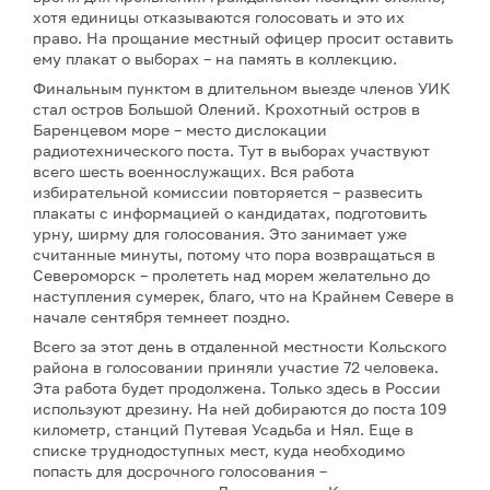
хотя единицы отказываются голосовать и это их
право. На прощание местный офицер просит оставить
ему плакат о выборах – на память в коллекцию.
Финальным пунктом в длительном выезде членов УИК
стал остров Большой Олений. Крохотный остров в
Баренцевом море – место дислокации
радиотехнического поста. Тут в выборах участвуют
всего шесть военнослужащих. Вся работа
избирательной комиссии повторяется – развесить
плакаты с информацией о кандидатах, подготовить
урну, ширму для голосования. Это занимает уже
считанные минуты, потому что пора возвращаться в
Североморск – пролететь над морем желательно до
наступления сумерек, благо, что на Крайнем Севере в
начале сентября темнеет поздно.
Всего за этот день в отдаленной местности Кольского
района в голосовании приняли участие 72 человека.
Эта работа будет продолжена. Только здесь в России
используют дрезину. На ней добираются до поста 109
километр, станций Путевая Усадьба и Нял. Еще в
списке труднодоступных мест, куда необходимо
попасть для досрочного голосования –