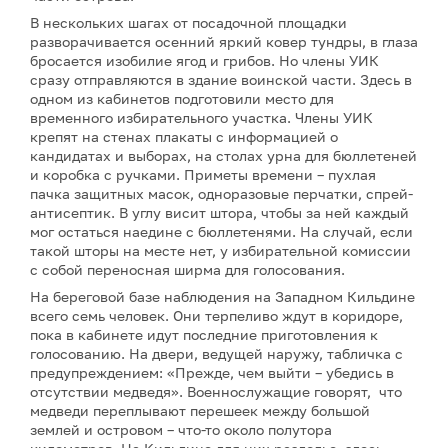
В нескольких шагах от посадочной площадки
разворачивается осенний яркий ковер тундры, в глаза
бросается изобилие ягод и грибов. Но члены УИК
сразу отправляются в здание воинской части. Здесь в
одном из кабинетов подготовили место для
временного избирательного участка. Члены УИК
крепят на стенах плакаты с информацией о
кандидатах и выборах, на столах урна для бюллетеней
и коробка с ручками. Приметы времени – пухлая
пачка защитных масок, одноразовые перчатки, спрей-
антисептик. В углу висит штора, чтобы за ней каждый
мог остаться наедине с бюллетенями. На случай, если
такой шторы на месте нет, у избирательной комиссии
с собой переносная ширма для голосования.
На береговой базе наблюдения на Западном Кильдине
всего семь человек. Они терпеливо ждут в коридоре,
пока в кабинете идут последние приготовления к
голосованию. На двери, ведущей наружу, табличка с
предупреждением: «Прежде, чем выйти – убедись в
отсутствии медведя». Военнослужащие говорят, что
медведи переплывают перешеек между большой
землей и островом – что-то около полутора