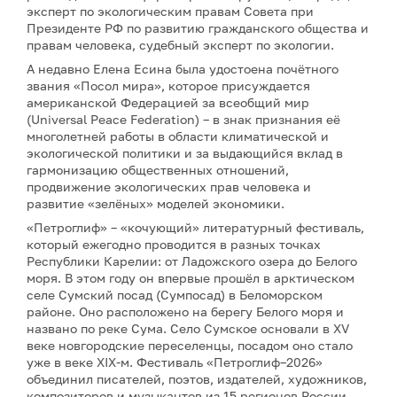
эксперт по экологическим правам Совета при
Президенте РФ по развитию гражданского общества и
правам человека, судебный эксперт по экологии.
А недавно Елена Есина была удостоена почётного
звания «Посол мира», которое присуждается
американской Федерацией за всеобщий мир
(Universal Peace Federation) – в знак признания её
многолетней работы в области климатической и
экологической политики и за выдающийся вклад в
гармонизацию общественных отношений,
продвижение экологических прав человека и
развитие «зелёных» моделей экономики.
«Петроглиф» – «кочующий» литературный фестиваль,
который ежегодно проводится в разных точках
Республики Карелии: от Ладожского озера до Белого
моря. В этом году он впервые прошёл в арктическом
селе Сумский посад (Сумпосад) в Беломорском
районе. Оно расположено на берегу Белого моря и
названо по реке Сума. Село Сумское основали в XV
веке новгородские переселенцы, посадом оно стало
уже в веке XIX-м. Фестиваль «Петроглиф–2026»
объединил писателей, поэтов, издателей, художников,
композиторов и музыкантов из 15 регионов России.