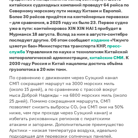
китайских судоходных компаний проведут 64 рейса по
Северному морскому пути между Китаем и Европой.
Более 30 рейсов придётся на контейнерные перевозки
– для сравнения, в 2025 году их было 23. Первое судно
уже в пути: контейнеровоз XIN XIN HAI 1 прибудет в
Мурманск 18 августа. Вслед за ним в августе-сентябре
последуют другие. Об этом сообщают
издание
«Чжунго
цзяотун бао» Министерства транспорта КНР,
пресс-
служба
Управления по науке и технологиям Китайской
метеорологической администрации,
китайские СМИ
. К
2030 году Россия и Китай нацелены достичь объёма
грузопотока в 20 млн тонн.
По сравнению с движением через Суэцкий канал
СМП сокращает маршрут на 3000 морских миль
(около 15 дней), а по сравнению с трассой вокруг
мыса Доброй Надежды – на 6800 морских миль (около
25 дней). Помимо сокращения маршрута, СМП
позволяет снизить выбросы CO₂ (на СМП они на 50%
ниже, чем при проходе через Суэцкий канал) и
избегать рискованных регионов с пиратскими
атаками и заторами. Дополнительное преимущество
Арктики – низкая температура воздуха, идеально
подходящая для перевозки солнечных панелей,