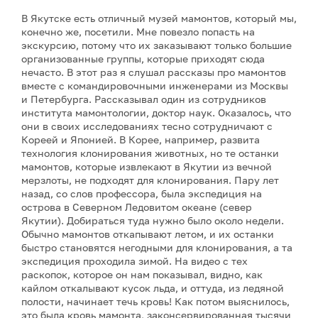
В Якутске есть отличный музей мамонтов, который мы,
конечно же, посетили. Мне повезло попасть на
экскурсию, потому что их заказывают только большие
организованные группы, которые приходят сюда
нечасто. В этот раз я слушал рассказы про мамонтов
вместе с командировочными инженерами из Москвы
и Петербурга. Рассказывал один из сотрудников
института мамонтологии, доктор наук. Оказалось, что
они в своих исследованиях тесно сотрудничают с
Кореей и Японией. В Корее, например, развита
технология клонирования животных, но те останки
мамонтов, которые извлекают в Якутии из вечной
мерзлоты, не подходят для клонирования. Пару лет
назад, со слов профессора, была экспедиция на
острова в Северном Ледовитом океане (север
Якутии). Добираться туда нужно было около недели.
Обычно мамонтов откапывают летом, и их останки
быстро становятся негодными для клонирования, а та
экспедиция проходила зимой. На видео с тех
раскопок, которое он нам показывал, видно, как
кайлом откалывают кусок льда, и оттуда, из ледяной
полости, начинает течь кровь! Как потом выяснилось,
это была кровь мамонта, законсервированная тысячи