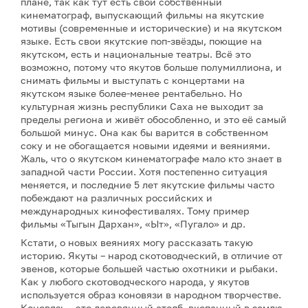
плане, так как тут есть свой собственный
кинематограф, выпускающий фильмы на якутские
мотивы (современные и исторические) и на якутском
языке. Есть свои якутские поп-звёзды, поющие на
якутском, есть и национальные театры. Всё это
возможно, потому что якутов больше полумиллиона, и
снимать фильмы и выступать с концертами на
якутском языке более-менее рентабельно. Но
культурная жизнь республики Саха не выходит за
пределы региона и живёт обособленно, и это её самый
большой минус. Она как бы варится в собственном
соку и не обогащается новыми идеями и веяниями.
Жаль, что о якутском кинематографе мало кто знает в
западной части России. Хотя постепенно ситуация
меняется, и последние 5 лет якутские фильмы часто
побеждают на различных российских и
международных кинофестивалях. Тому пример
фильмы «Тыгын Дархан», «Ыт», «Пугало» и др.
Кстати, о новых веяниях могу рассказать такую
историю. Якуты – народ скотоводческий, в отличие от
эвенов, которые большей частью охотники и рыбаки.
Как у любого скотоводческого народа, у якутов
используется образ коновязи в народном творчестве.
Коновязь – это деревянный столб, вкопанный в землю