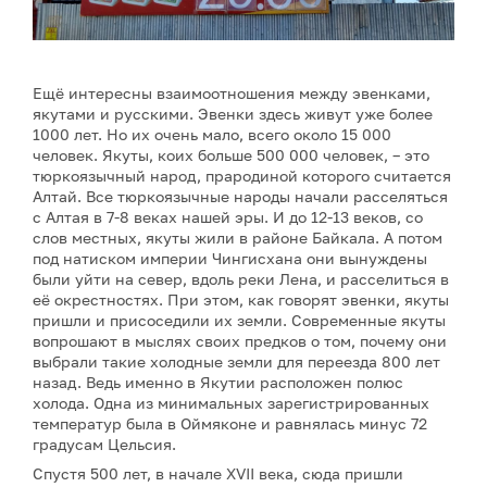
Ещё интересны взаимоотношения между эвенками,
якутами и русскими. Эвенки здесь живут уже более
1000 лет. Но их очень мало, всего около 15 000
человек. Якуты, коих больше 500 000 человек, – это
тюркоязычный народ, прародиной которого считается
Алтай. Все тюркоязычные народы начали расселяться
с Алтая в 7-8 веках нашей эры. И до 12-13 веков, со
слов местных, якуты жили в районе Байкала. А потом
под натиском империи Чингисхана они вынуждены
были уйти на север, вдоль реки Лена, и расселиться в
её окрестностях. При этом, как говорят эвенки, якуты
пришли и присоседили их земли. Современные якуты
вопрошают в мыслях своих предков о том, почему они
выбрали такие холодные земли для переезда 800 лет
назад. Ведь именно в Якутии расположен полюс
холода. Одна из минимальных зарегистрированных
температур была в Оймяконе и равнялась минус 72
градусам Цельсия.
Спустя 500 лет, в начале XVII века, сюда пришли