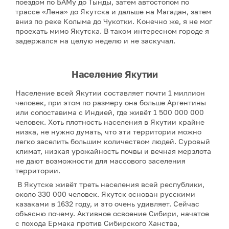
поездом по БАМу до Тынды, затем автостопом по
трассе «Лена» до Якутска и дальше на Магадан, затем
вниз по реке Колыма до Чукотки. Конечно же, я не мог
проехать мимо Якутска. В таком интересном городе я
задержался на целую неделю и не заскучал.
Население Якутии
Население всей Якутии составляет почти 1 миллион
человек, при этом по размеру она больше Аргентины
или сопоставима с Индией, где живёт 1 500 000 000
человек. Хоть плотность населения в Якутии крайне
низка, не нужно думать, что эти территории можно
легко заселить большим количеством людей. Суровый
климат, низкая урожайность почвы и вечная мерзлота
не дают возможности для массового заселения
территории.
В Якутске живёт треть населения всей республики,
около 330 000 человек. Якутск основан русскими
казаками в 1632 году, и это очень удивляет. Сейчас
объясню почему. Активное освоение Сибири, начатое
с похода Ермака против Сибирского Ханства,