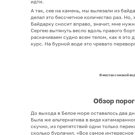
идти.
А так, сев на камень, мы вылезали из бай
делал это бессчетное количество раз. Но, 
Байдарку сносит вправо, значит, мне нужн
Сергею вытянуть весло вдоль правого бор
раскачиваем судно всем телом, как я это 
курс. На бурной воде это чревато перевор
В местах с низкой во
Обзор порог
До выхода в Белое море оставалось два дн
Была же альтернатива в виде катамаранног
скучно, из препятствий одни только перек
сколько бурлачил. «Все самое интересное