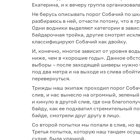
Екатерина, и к вечеру группа организовал
Не берусь описывать порог Собачий по шка
разбираюсь в ней, отчасти потому, что в 
Одни водники выделяют категории в зависи
байдарочная тройка, другие смотрят искл
классифицируют Собачий как двойку.
И, конечно, многое зависит от уровня вод
ниже, чем в «хорошие годы». Данное обст
выборы – после заходящей шиверы нужно б
под два метра и на выходе из слива обойт
перевернуться.
Трижды наш экипаж проходил порог Собачи
слив, и нас вынесло на огромный, зеленый
и кинуло в другой слив, где она благополу
байду, как ее подхватил стремительный пот
байде, смотрели друг другу в лицо.
Со второй попытки мы попали в слив, но 
Третья попытка, которую наш тандем осущ
судне, была удачной.