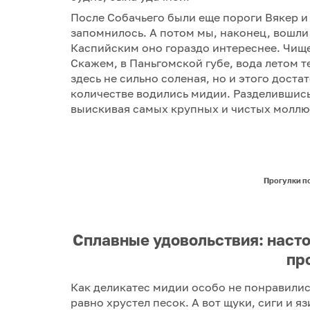
После Собачьего были еще пороги Вякер 
запомнилось. А потом мы, наконец, вошли
Каспийским оно гораздо интереснее. Чище,
Скажем, в Паньгомской губе, вода летом те
здесь не сильно соленая, но и этого доста
количестве водились мидии. Разделившись 
выискивая самых крупных и чистых моллю
Прогулки по
Сплавные удовольствия: насто
пр
Как деликатес мидии особо не понравились
равно хрустел песок. А вот щуки, сиги и я