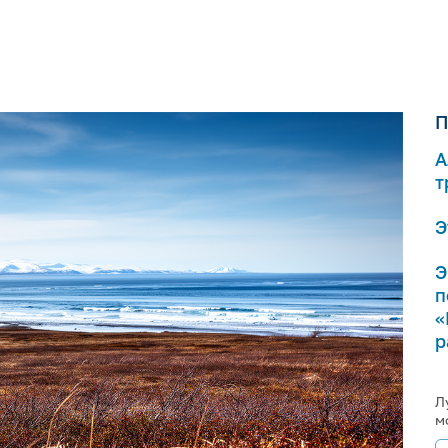
П
А
т
Э
Э
п
«
р
Л
м