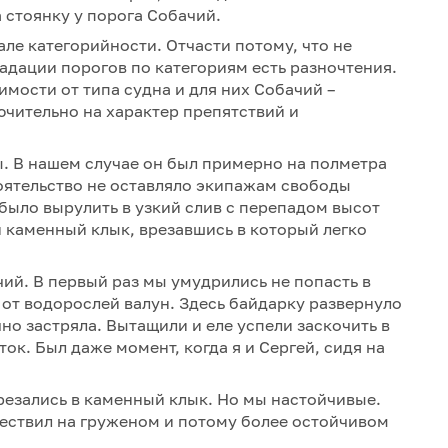
а стоянку у порога Собачий.
ле категорийности. Отчасти потому, что не
градации порогов по категориям есть разночтения.
мости от типа судна и для них Собачий –
ючительно на характер препятствий и
ы. В нашем случае он был примерно на полметра
оятельство не оставляло экипажам свободы
ыло вырулить в узкий слив с перепадом высот
и каменный клык, врезавшись в который легко
й. В первый раз мы умудрились не попасть в
 от водорослей валун. Здесь байдарку развернуло
чно застряла. Вытащили и еле успели заскочить в
ок. Был даже момент, когда я и Сергей, сидя на
врезались в каменный клык. Но мы настойчивые.
ествил на груженом и потому более остойчивом