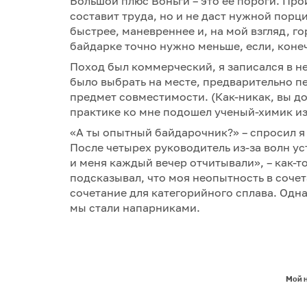
Большой плюс Воньги – это ее пороги. Про
составит труда, но и не даст нужной порц
быстрее, маневреннее и, на мой взгляд, г
байдарке точно нужно меньше, если, конеч
Поход был коммерческий, я записался в не
было выбрать на месте, предварительно 
предмет совместимости. (Как-никак, вы до
практике ко мне подошел ученый-химик из
«А ты опытный байдарочник?» – спросил я
После четырех руководитель из-за волн ус
и меня каждый вечер отчитывали», – как-т
подсказывал, что моя неопытность в сочет
сочетание для категорийного сплава. Одн
мы стали напарниками.
Мой 