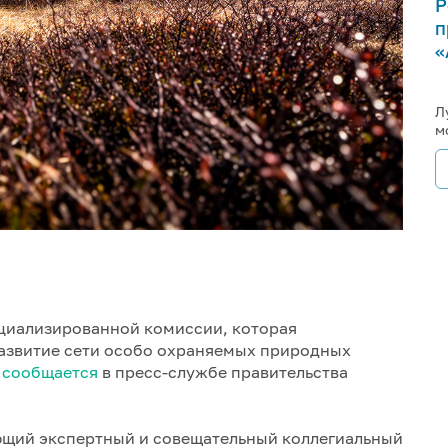
Р
п
«
Л
м
циализированной комиссии, которая
азвитие сети особо охраняемых природных
м
сообщается
в пресс-службе правительства
ющий экспертный и совещательный коллегиальный