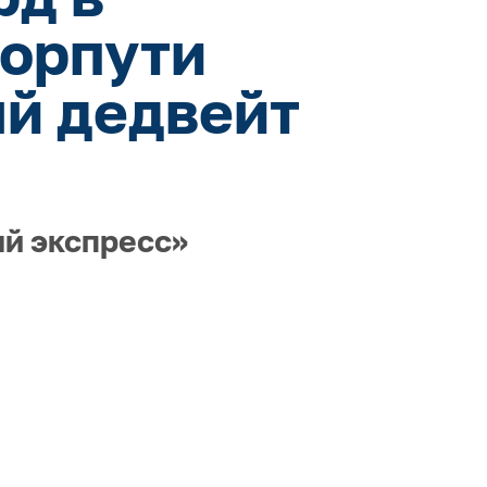
морпути
ый дедвейт
ый экспресс»