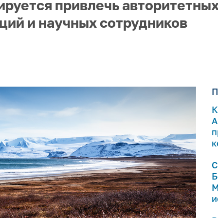
ируется привлечь авторитетны
ций и научных сотрудников
П
К
А
п
к
С
Б
М
и