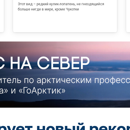
Этот вид – редкий кулик-лопатень, не гнездящийся
больше нигде в мире, кроме Чукотки
рует новый реко