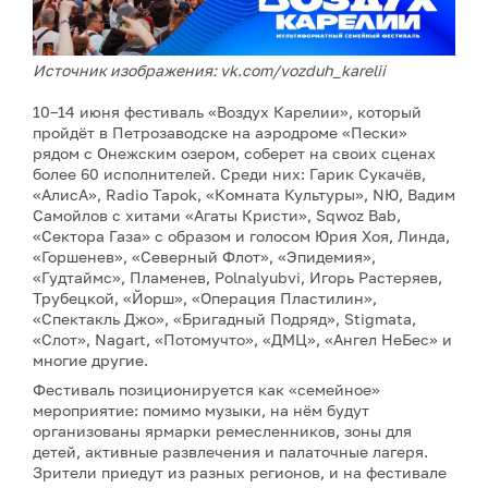
Источник изображения: vk.com/vozduh_karelii
10–14 июня фестиваль «Воздух Карелии», который
пройдёт в Петрозаводске на аэродроме «Пески»
рядом с Онежским озером, соберет на своих сценах
более 60 исполнителей. Среди них: Гарик Сукачёв,
«АлисА», Radio Tapok, «Комната Культуры», NЮ, Вадим
Самойлов с хитами «Агаты Кристи», Sqwoz Bab,
«Сектора Газа» с образом и голосом Юрия Хоя, Линда,
«Горшенев», «Северный Флот», «Эпидемия»,
«Гудтаймс», Пламенев, Polnalyubvi, Игорь Растеряев,
Трубецкой, «Йорш», «Операция Пластилин»,
«Спектакль Джо», «Бригадный Подряд», Stigmata,
«Слот», Nagart, «Потомучто», «ДМЦ», «Ангел НеБес» и
многие другие.
Фестиваль позиционируется как «семейное»
мероприятие: помимо музыки, на нём будут
организованы ярмарки ремесленников, зоны для
детей, активные развлечения и палаточные лагеря.
Зрители приедут из разных регионов, и на фестивале