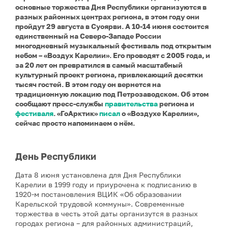
основные торжества Дня Республики организуются в
разных районных центрах региона, в этом году они
пройдут 29 августа в Суоярви. А 10-14 июня состоится
единственный на Северо-Западе России
многодневный музыкальный фестиваль под открытым
небом – «Воздух Карелии». Его проводят с 2005 года, и
за 20 лет он превратился в самый масштабный
культурный проект региона, привлекающий десятки
тысяч гостей. В этом году он вернется на
традиционную локацию под Петрозаводском. Об этом
сообщают пресс-службы
правительства
региона и
фестиваля
. «ГоАрктик»
писал
о «Воздухе Карелии»,
сейчас просто напоминаем о нём.
День Республики
Дата 8 июня установлена для Дня Республики
Карелии в 1999 году и приурочена к подписанию в
1920-м постановления ВЦИК «Об образовании
Карельской трудовой коммуны». Современные
торжества в честь этой даты организутся в разных
городах региона – для районных администраций,