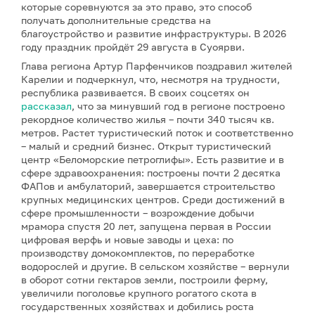
которые соревнуются за это право, это способ
получать дополнительные средства на
благоустройство и развитие инфраструктуры. В 2026
году праздник пройдёт 29 августа в Суоярви.
Глава региона Артур Парфенчиков поздравил жителей
Карелии и подчеркнул, что, несмотря на трудности,
республика развивается. В своих соцсетях он
рассказал
, что за минувший год в регионе построено
рекордное количество жилья – почти 340 тысяч кв.
метров. Растет туристический поток и соответственно
– малый и средний бизнес. Открыт туристический
центр «Беломорские петроглифы». Есть развитие и в
сфере здравоохранения: построены почти 2 десятка
ФАПов и амбулаторий, завершается строительство
крупных медицинских центров. Среди достижений в
сфере промышленности – возрождение добычи
мрамора спустя 20 лет, запущена первая в России
цифровая верфь и новые заводы и цеха: по
производству домокомплектов, по переработке
водорослей и другие. В сельском хозяйстве – вернули
в оборот сотни гектаров земли, построили ферму,
увеличили поголовье крупного рогатого скота в
государственных хозяйствах и добились роста