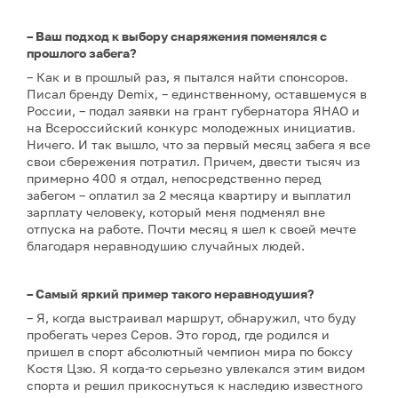
– Ваш подход к выбору снаряжения поменялся с
прошлого забега?
– Как и в прошлый раз, я пытался найти спонсоров.
Писал бренду Demix, – единственному, оставшемуся в
России, – подал заявки на грант губернатора ЯНАО и
на Всероссийский конкурс молодежных инициатив.
Ничего. И так вышло, что за первый месяц забега я все
свои сбережения потратил. Причем, двести тысяч из
примерно 400 я отдал, непосредственно перед
забегом – оплатил за 2 месяца квартиру и выплатил
зарплату человеку, который меня подменял вне
отпуска на работе. Почти месяц я шел к своей мечте
благодаря неравнодушию случайных людей.
– Самый яркий пример такого неравнодушия?
– Я, когда выстраивал маршрут, обнаружил, что буду
пробегать через Серов. Это город, где родился и
пришел в спорт абсолютный чемпион мира по боксу
Костя Цзю. Я когда-то серьезно увлекался этим видом
спорта и решил прикоснуться к наследию известного