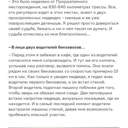
– Это было недалеко от Приразломного
месторождения, на 830–840 километрах трассы. Все,
кто регулярно ездят в этих местах, знают о двух
прикормленных медведях – мамаше и ее уже
повзрослевшем детеныше. Я решил просто довериться
своей судьбе, бежать и ни о чем таком не думать. И
судьба отнеслась ко мне благосклонно…
– В лице двух водителей бензовозов…
– Перед этим я забежал в кафе, где один из водителей
согласился меня сопровождать. И тут же его коллега,
услышав наш разговор, вызвался помочь. Они ехали
рядом на своих бензовозах со скоростью примерно 10
км в час. Как только я увидел медведя, я подал знак
водителю первого бензовоза, и он встал стеной.
Второй водитель подогнал машину поближе для того,
чтобы зверь не обежал меня сзади. Две легковушки
встали напротив медведя, визуально показывая, где он
находится. И в самый последний момент водители
выстроили машины стеной, давая мне возможность
пробежать опасный участок.