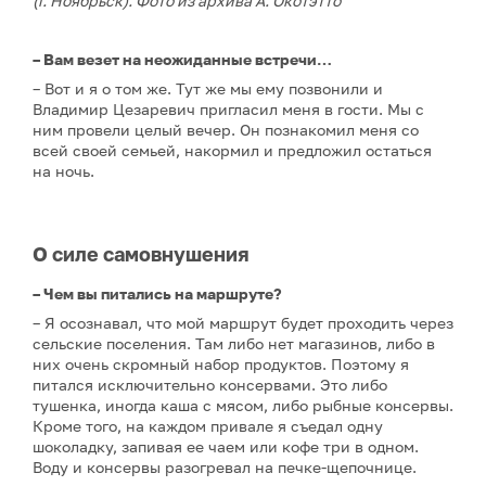
(г. Ноябрьск). Фото из архива А. Окотэтто
– Вам везет на неожиданные встречи…
– Вот и я о том же. Тут же мы ему позвонили и
Владимир Цезаревич пригласил меня в гости. Мы с
ним провели целый вечер. Он познакомил меня со
всей своей семьей, накормил и предложил остаться
на ночь.
О силе самовнушения
– Чем вы питались на маршруте?
– Я осознавал, что мой маршрут будет проходить через
сельские поселения. Там либо нет магазинов, либо в
них очень скромный набор продуктов. Поэтому я
питался исключительно консервами. Это либо
тушенка, иногда каша с мясом, либо рыбные консервы.
Кроме того, на каждом привале я съедал одну
шоколадку, запивая ее чаем или кофе три в одном.
Воду и консервы разогревал на печке-щепочнице.