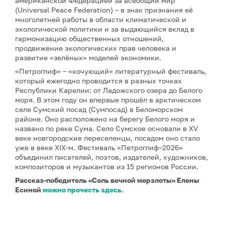
американской Федерацией за всеобщий мир
(Universal Peace Federation) – в знак признания её
многолетней работы в области климатической и
экологической политики и за выдающийся вклад в
гармонизацию общественных отношений,
продвижение экологических прав человека и
развитие «зелёных» моделей экономики.
«Петроглиф» – «кочующий» литературный фестиваль,
который ежегодно проводится в разных точках
Республики Карелии: от Ладожского озера до Белого
моря. В этом году он впервые прошёл в арктическом
селе Сумский посад (Сумпосад) в Беломорском
районе. Оно расположено на берегу Белого моря и
названо по реке Сума. Село Сумское основали в XV
веке новгородские переселенцы, посадом оно стало
уже в веке XIX-м. Фестиваль «Петроглиф–2026»
объединил писателей, поэтов, издателей, художников,
композиторов и музыкантов из 15 регионов России.
Рассказ-победитель «Соль вечной мерзлоты» Елены
Есиной
можно прочесть здесь
.