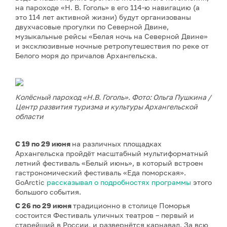
на пароходе «Н. В. Гоголь» в его 114-ю навигацию (а
это 114 лет активной жизни) будут организованы
двухчасовые прогулки по Северной Двине,
музыкальные рейсы «Белая ночь на Северной Двине»
и эксклюзивные ночные ретропутешествия по реке от
Белого моря до причалов Архангельска.
Колёсный пароход «Н.В. Гоголь». Фото: Ольга Пушкина /
Центр развития туризма и культуры Архангельской
области
С 19 по 29 июня
на различных площадках
Архангельска пройдёт масштабный мультиформатный
летний фестиваль «Белый июнь», в который встроен
гастрономический фестиваль «Еда поморская».
GoArctic
рассказывал о подробностях программы
этого
большого события.
С 26 по 29 июня
традиционно в столице Поморья
состоится Фестиваль уличных театров – первый и
старейший в России, и развернётся карнавал. За всю