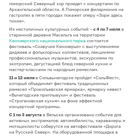
поморский Северный хор проедет с концертами по
Архангельской области. А Поморская филармония на
гастролях в пяти городах покажет оперу «Зори здесь
тихие».
Из нестоличных культурных событий –
с 4 по 7 июля
в
старинной деревне Масельга на территории
Кенозерского национального парка
состоится
фестиваль «Созвучие Кенозерья» с выступлениями
диджеев и фольклорных коллективов, лекцииями
профессиональных музыкантов, экскурсиями по
экотропам, дегустацией блюд северной кухни и
мастер-классами по народным ремеслам.
11 и 12 июля
в Сольвычегодске пройдет «СольФест»,
который объединяет фестиваль традиционных
ремесел «Прокопьевская ярмарка», ярмарку невест
«Вычегодские приплывухи» и фестиваль
«Строгановская кухня» на фоне эффектной
концертной программы.
С 1 по 3 августа
в Вельске организовано событие для
активных экстремалов: автомобилисты, караванеры и
мотоциклисты соберутся на автофестивале «Дорога
на Русский Север». На оборудованной площадке в