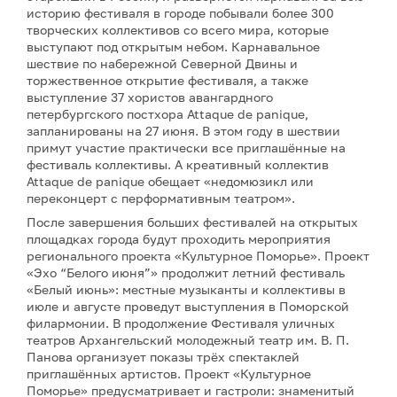
историю фестиваля в городе побывали более 300
творческих коллективов со всего мира, которые
выступают под открытым небом. Карнавальное
шествие по набережной Северной Двины и
торжественное открытие фестиваля, а также
выступление 37 хористов авангардного
петербургского постхора Attaque de panique,
запланированы на 27 июня. В этом году в шествии
примут участие практически все приглашённые на
фестиваль коллективы. А креативный коллектив
Attaque de panique обещает «недомюзикл или
переконцерт с перформативным театром».
После завершения больших фестивалей на открытых
площадках города будут проходить мероприятия
регионального проекта «Культурное Поморье». Проект
«Эхо “Белого июня”» продолжит летний фестиваль
«Белый июнь»: местные музыканты и коллективы в
июле и августе проведут выступления в Поморской
филармонии. В продолжение Фестиваля уличных
театров Архангельский молодежный театр им. В. П.
Панова организует показы трёх спектаклей
приглашённых артистов. Проект «Культурное
Поморье» предусматривает и гастроли: знаменитый