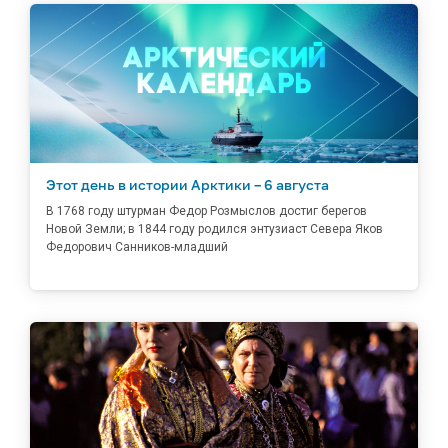
Этот день в истории Арктики – 6 августа
В 1768 году штурман Федор Розмыслов достиг берегов
Новой Земли; в 1844 году родился энтузиаст Севера Яков
Федорович Санников-младший