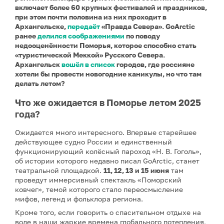
включает более 60 крупных фестивалей и праздников,
при этом почти половина из них проходит в
Архангельске,
передаёт
«Правда Севера»
. GoArctic
ранее
делился соображениями
по поводу
недооценённости Поморья, которое способно стать
«туристической Меккой» Русского Севера.
Архангельск
вошёл в список
городов, где россияне
хотели бы провести новогодние каникулы, но что там
делать летом?
Что же ожидается в Поморье летом 2025
года?
Ожидается много интересного. Впервые старейшее
действующее судно России и единственный
функционирующий колёсный пароход «Н. В. Гоголь»,
об истории которого недавно писал GoArctic, станет
театральной площадкой.
11, 12, 13 и 15 июня
там
проведут иммерсивный спектакль «Поморский
ковчег», темой которого стало переосмысление
мифов, легенд и фольклора региона.
Кроме того, если говорить о спасительном отдыхе на
воде в наши жаркие времена глобального потепления,