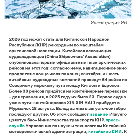
Иллюстрация ИИ
2026 год может стать для Китайской Народной
Республики (КНР) рекордным по масштабам
арктической навигации. Китайская ассоциация
судовладельцев (China Shipowners' Association)
опубликовала первый официальный план арктических
рейсов на этот год: согласно нему, навигационное окно
продлится с конца июля по конец сентября, и шесть
китайских судоходных компаний проведут 64 рейса по
Северному морскому пути между Китаем и Европой.
Более 30 рейсов придётся на контейнерные перевозки
– для сравнения, в 2025 году их было 23. Первое судно
уже в пути: контейнеровоз XIN XIN HAI 1 прибудет в
Мурманск 18 августа. Вслед за ним в августе-сентябре
последуют другие. Об этом сообщают
издание
«Чжунго
цзяотун бао» Министерства транспорта КНР,
пресс-
служба
Управления по науке и технологиям Китайской
метеорологической администрации,
китайские СМИ
. К