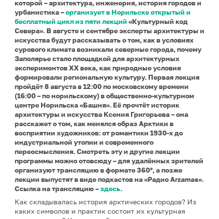
которой – архитектура, инженерия, история городов и
урбанистика –
организует в Норильске открытый и
бесплатный цикл из пяти лекций
«Культурный код
Севера». В августе и сентябре эксперты архитектуры и
искусства будут рассказывать о том, как в условиях
сурового климата возникали северные города, почему
Заполярье стало площадкой для архитектурных
экспериментов XX века, как природные условия
формировали региональную культуру. Первая лекция
пройдёт 8 августа в 12:00 по московскому времени
(16:00 – по норильскому) в общественно-культурном
центре Норильска «Башня». Её прочтёт историк
архитектуры и искусства Ксения Григорьева – она
расскажет о том, как менялся образ Арктики в
восприятии художников: от романтики 1930-х до
индустриальной утопии и современного
переосмысления. Смотреть эту и другие лекции
программы можно отовсюду – для удалённых зрителей
организуют трансляцию в формате 360°, а позже
лекции выпустят в виде подкастов на «Радио Arzamas».
Ссылка на трансляцию –
здесь
.
Как складывалась история арктических городов? Из
каких символов и практик состоит их культурная