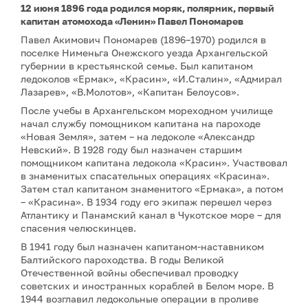
12 июня 1896 года родился моряк, полярник, первый
капитан атомохода «Ленин» Павел Пономарев
Павел Акимович Пономарев (1896–1970) родился в
поселке Нименьга Онежского уезда Архангельской
губернии в крестьянской семье. Был капитаном
ледоколов «Ермак», «Красин», «И.Сталин», «Адмирал
Лазарев», «В.Молотов», «Капитан Белоусов».
После учебы в Архангельском мореходном училище
начал службу помощником капитана на пароходе
«Новая Земля», затем – на ледоколе «Александр
Невский». В 1928 году был назначен старшим
помощником капитана ледокола «Красин». Участвовал
в знаменитых спасательных операциях «Красина».
Затем стал капитаном знаменитого «Ермака», а потом
– «Красина». В 1934 году его экипаж перешел через
Атлантику и Панамский канал в Чукотское море – для
спасения челюскинцев.
В 1941 году был назначен капитаном-наставником
Балтийского пароходства. В годы Великой
Отечественной войны обеспечивал проводку
советских и иностранных кораблей в Белом море. В
1944 возглавил ледокольные операции в проливе