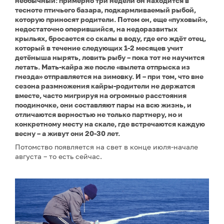
необычный: примерно три недели он находится в
тесноте птичьего базара, подкармливаемый рыбой,
которую приносят родители. Потом он, еще «пуховый»,
недостаточно оперившийся, на недоразвитых
крыльях, бросается со скалы в воду, где его ждёт отец,
который в течение следующих 1-2 месяцев учит
детёныша нырять, ловить рыбу – пока тот не научится
летать. Мать-кайра же после «вылета отпрыска из
гнезда» отправляется на зимовку. И – при том, что вне
сезона размножения кайры-родители не держатся
вместе, часто мигрируя на огромные расстояния
поодиночке, они составляют пары на всю жизнь, и
отличаются верностью не только партнеру, но и
конкретному месту на скале, где встречаются каждую
весну – а живут они 20-30 лет.
Потомство появляется на свет в конце июля-начале
августа – то есть сейчас.