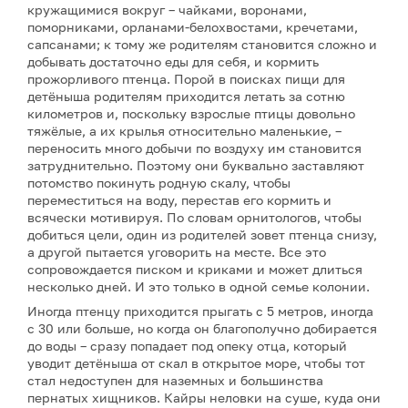
кружащимися вокруг – чайками, воронами,
поморниками, орланами-белохвостами, кречетами,
сапсанами; к тому же родителям становится сложно и
добывать достаточно еды для себя, и кормить
прожорливого птенца. Порой в поисках пищи для
детёныша родителям приходится летать за сотню
километров и, поскольку взрослые птицы довольно
тяжёлые, а их крылья относительно маленькие, –
переносить много добычи по воздуху им становится
затруднительно. Поэтому они буквально заставляют
потомство покинуть родную скалу, чтобы
переместиться на воду, перестав его кормить и
всячески мотивируя. По словам орнитологов, чтобы
добиться цели, один из родителей зовет птенца снизу,
а другой пытается уговорить на месте. Все это
сопровождается писком и криками и может длиться
несколько дней. И это только в одной семье колонии.
Иногда птенцу приходится прыгать с 5 метров, иногда
с 30 или больше, но когда он благополучно добирается
до воды – сразу попадает под опеку отца, который
уводит детёныша от скал в открытое море, чтобы тот
стал недоступен для наземных и большинства
пернатых хищников. Кайры неловки на суше, куда они