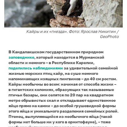
Кайры и их «гнезда». Фото: Ярослав Никитин /
GeoPhoto
В Кандалакшском государственном природном
заповеднике
, который находится в Мурманской
области и немного – в Республике Карелии,
поделились наблюдениями
за удивительной семейной
жизнью морских птиц кайр, на суше немного
напоминающих изящных пингвинов – до 40 см ростом.
Кайры необычны во всем: начиная от способа жизни –
в гигантских колониях, образующих так называемые
птичьи базары, они селятся по 20 пар на квадратном
метре обрывистых скал и откладывают единственное
яйцо прямо на камни – до особой грушевидной формы
этого яйца и уникального разделения семейных ролей.
Птенец, вылупляющийся из необычного яйца (такой
формы нет больше ни у кого в орнитофауне), – тоже