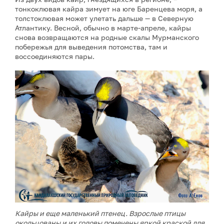
тонкоклювая кайра зимует на юге Баренцева моря, а
толстоклювая может улетать дальше — в Северную
Атлантику. Весной, обычно в марте-апреле, кайры
снова возвращаются на родные скалы Мурманского
побережья для выведения потомства, там и
воссоединяются пары.
Кайры и еще маленький птенец. Взрослые птицы
окольцованы и их головы помечены яркой краской для