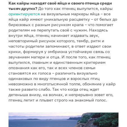
Как кайры находят своё яйцо и своего птенца среди
тысяч других?
До того как птенец вылупится, кайры
ориентируются
на визуальные маркеры яйца – все
яйца кайр имеют уникальную расцветку – от белых до
бирюзовых с разным рисунком крапа – что помогает
родителям не перепутать своё с чужим. Находясь
внутри яйца, птенец начинает издавать звук,
неповторимый рисунок которого, тембр, ритм и
частоты родители запоминают, в ответ издают свои
крики, формируя у эмбриона устойчивую связь со
звучанием матери и отца. И после того, как птенец
вылупился, главным и единственным критерием
опознания как его, так и всех членов семьи
становятся их голоса – различить визуально
одинаковых по виду птенцов и взрослых птиц
невозможно в многотысячной толпе, обоняние у кайр
также развито слабо. Так что когда отец ждет
детеныша внизу, на волнах, и непрерывно зовет его,
птенец летит и плывет строго на знакомый голос.