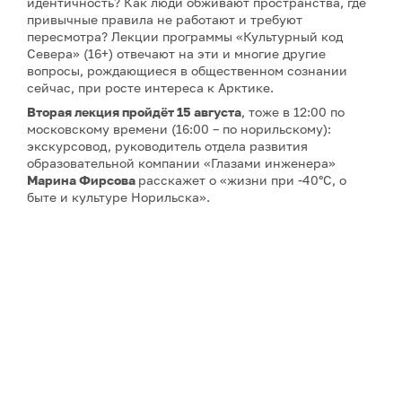
идентичность? Как люди обживают пространства, где
привычные правила не работают и требуют
пересмотра? Лекции программы «Культурный код
Севера» (16+) отвечают на эти и многие другие
вопросы, рождающиеся в общественном сознании
сейчас, при росте интереса к Арктике.
Вторая лекция
пройдёт 15 августа
, тоже в 12:00 по
московскому времени (16:00 – по норильскому):
экскурсовод, руководитель отдела развития
образовательной компании «Глазами инженера»
Марина Фирсова
расскажет о «жизни при -40°C, о
быте и культуре Норильска».
Третью и четвёртую
лекции об архитектуре Арктики
27 и 29 августа
прочтёт
Айрат Багаутдинов
– историк
архитектуры, экскурсовод, руководитель
образовательной компании «Глазами инженера».
Пятая лекция
запланирована на
5 сентября
– ее тема:
«Норильск, Магнитогорск, Новокузнецк: концепция
моногорода в советском строительстве». Автор –
искусствовед, историк архитектуры, мастер Школы
гида «Глазами инженера»
Сергей Кузнецов
.