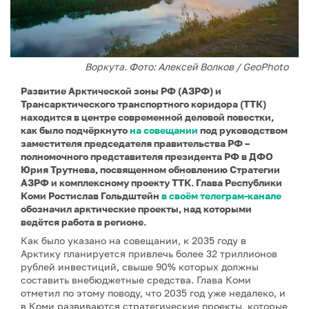
Воркута. Фото: Алексей Волков / GeoPhoto
Развитие Арктической зоны РФ (АЗРФ) и
Трансарктического транспортного коридора (ТТК)
находится в центре современной деловой повестки,
как было подчёркнуто
на совещании
под руководством
заместителя председателя правительства РФ –
полномочного представителя президента РФ в ДФО
Юрия Трутнева, посвященном обновлению Стратегии
АЗРФ и комплексному проекту ТТК. Глава Республики
Коми Ростислав Гольдштейн
в своём телеграм-канале
обозначил арктические проекты, над которыми
ведётся работа в регионе.
Как было указано на совещании, к 2035 году в
Арктику планируется привлечь более 32 триллионов
рублей инвестиций, свыше 90% которых должны
составить внебюджетные средства. Глава Коми
отметил по этому поводу, что 2035 год уже недалеко, и
в Коми развиваются стратегические проекты, которые