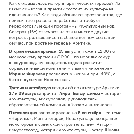
Как складывалась история арктических городов? Из
каких символов и практик состоит их культурная
идентичность? Как люди обживают пространства, где
привычные правила не работают и требуют
пересмотра? Лекции программы «Культурный код
Севера» (16+) отвечают на эти и многие другие
вопросы, рождающиеся в общественном сознании
сейчас, при росте интереса к Арктике.
Вторая лекция
пройдёт 15 августа
, тоже в 12:00 по
московскому времени (16:00 – по норильскому):
экскурсовод, руководитель отдела развития
образовательной компании «Глазами инженера»
Марина Фирсова
расскажет о «жизни при -40°C, о
быте и культуре Норильска».
Третью и четвёртую
лекции об архитектуре Арктики
27 и 29 августа
прочтёт
Айрат Багаутдинов
– историк
архитектуры, экскурсовод, руководитель
образовательной компании «Глазами инженера».
Пятая лекция
запланирована на
5 сентября
– ее тема:
«Норильск, Магнитогорск, Новокузнецк: концепция
моногорода в советском строительстве». Автор –
искусствовед, историк архитектуры, мастер Школы