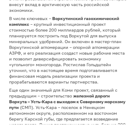
внесут вклад в арктическую часть российской
экономики.
В числе ключевых –
Воркутинский газохимический
комплекс
– крупный инвестиционный проект
стоимостью более 200 миллиардов рублей, который
планируется построить под Воркутой для выпуска
минеральных удобрений. Он включен в мастер-план
Воркутинской агломерации – опорной агломерации
АЗРФ, и его реализация создаст новые рабочие места
и позволит диверсифицировать экономику
«угольного» моногорода. Ростислав Гольдштейн
уточнил, что в настоящее время подготавливается
финансовая модель реализации проекта и
прорабатываются варианты партнерства.
Еще один значимый для Коми проект, связанный с
предыдущим – строительство
железной дороги
Воркута – Усть-Кара с выходом к Северному морскому
пути
(СМП). Усть-Кара – поселок в Ненецком
автономном округе, расположенном на восточном
берегу Карской губы, где предлагается возведение
нового порта. Линия протяженностью чуть больше 200
км в свое время вошла в Стратегию развития сети