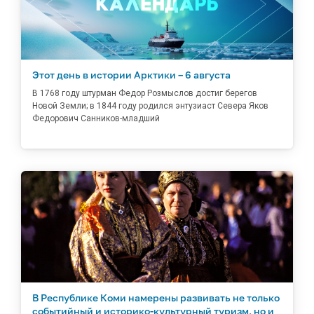
Этот день в истории Арктики – 6 августа
В 1768 году штурман Федор Розмыслов достиг берегов
Новой Земли; в 1844 году родился энтузиаст Севера Яков
Федорович Санников-младший
В Республике Коми намерены развивать не только
событийный и историко-культурный туризм, но и