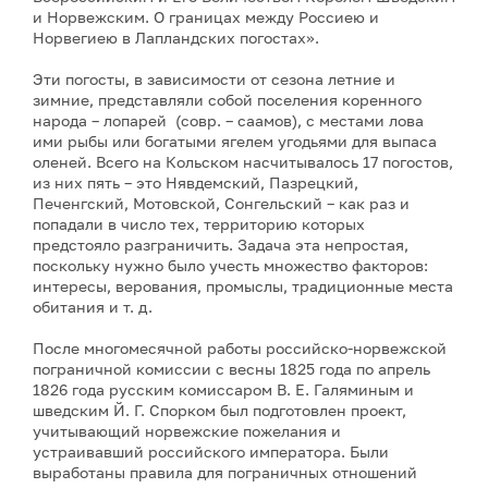
и Норвежским. О границах между Россиею и
Норвегиею в Лапландских погостах».
Эти погосты, в зависимости от сезона летние и
зимние, представляли собой поселения коренного
народа – лопарей (совр. – саамов), с местами лова
ими рыбы или богатыми ягелем угодьями для выпаса
оленей. Всего на Кольском насчитывалось 17 погостов,
из них пять – это Нявдемский, Пазрецкий,
Печенгский, Мотовской, Сонгельский – как раз и
попадали в число тех, территорию которых
предстояло разграничить. Задача эта непростая,
поскольку нужно было учесть множество факторов:
интересы, верования, промыслы, традиционные места
обитания и т. д.
После многомесячной работы российско-норвежской
пограничной комиссии с весны 1825 года по апрель
1826 года русским комиссаром В. Е. Галяминым и
шведским Й. Г. Спорком был подготовлен проект,
учитывающий норвежские пожелания и
устраивавший российского императора. Были
выработаны правила для пограничных отношений