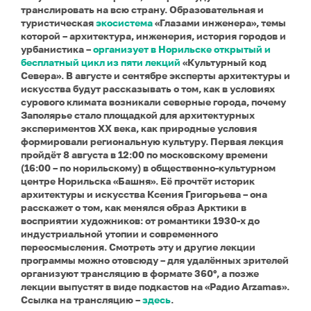
транслировать на всю страну. Образовательная и
туристическая
экосистема
«Глазами инженера», темы
которой – архитектура, инженерия, история городов и
урбанистика –
организует в Норильске открытый и
бесплатный цикл из пяти лекций
«Культурный код
Севера». В августе и сентябре эксперты архитектуры и
искусства будут рассказывать о том, как в условиях
сурового климата возникали северные города, почему
Заполярье стало площадкой для архитектурных
экспериментов XX века, как природные условия
формировали региональную культуру. Первая лекция
пройдёт 8 августа в 12:00 по московскому времени
(16:00 – по норильскому) в общественно-культурном
центре Норильска «Башня». Её прочтёт историк
архитектуры и искусства Ксения Григорьева – она
расскажет о том, как менялся образ Арктики в
восприятии художников: от романтики 1930-х до
индустриальной утопии и современного
переосмысления. Смотреть эту и другие лекции
программы можно отовсюду – для удалённых зрителей
организуют трансляцию в формате 360°, а позже
лекции выпустят в виде подкастов на «Радио Arzamas».
Ссылка на трансляцию –
здесь
.