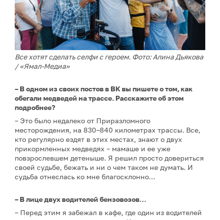
Все хотят сделать селфи с героем. Фото: Алина Дьякова
/ «Ямал-Медиа»
– В одном из своих постов в ВК вы пишете о том, как
обегали медведей на трассе. Расскажите об этом
подробнее?
– Это было недалеко от Приразломного
месторождения, на 830–840 километрах трассы. Все,
кто регулярно ездят в этих местах, знают о двух
прикормленных медведях – мамаше и ее уже
повзрослевшем детеныше. Я решил просто довериться
своей судьбе, бежать и ни о чем таком не думать. И
судьба отнеслась ко мне благосклонно…
– В лице двух водителей бензовозов…
– Перед этим я забежал в кафе, где один из водителей