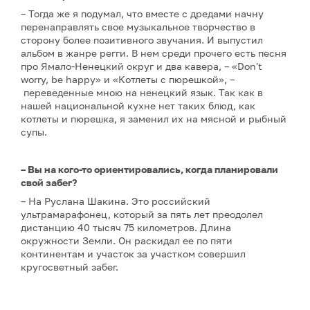
– Тогда же я подумал, что вместе с дредами начну
перенаправлять свое музыкальное творчество в
сторону более позитивного звучания. И выпустил
альбом в жанре регги. В нем среди прочего есть песня
про Ямало-Ненецкий округ и два кавера, – «Don't
worry, be happy» и «Котлеты с пюрешкой», –
переведенные мною на ненецкий язык. Так как в
нашей национальной кухне нет таких блюд, как
котлеты и пюрешка, я заменил их на мясной и рыбный
супы.
– Вы на кого-то ориентировались, когда планировали
свой забег?
– На Руслана Шакина. Это российский
ультрамарафонец, который за пять лет преодолел
дистанцию 40 тысяч 75 километров. Длина
окружности Земли. Он раскидал ее по пяти
континентам и участок за участком совершил
кругосветный забег.