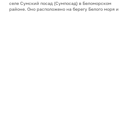
селе Сумский посад (Сумпосад) в Беломорском
районе. Оно расположено на берегу Белого моря и
названо по реке Сума. Село Сумское основали в XV
веке новгородские переселенцы, посадом оно стало
уже в веке XIX-м. Фестиваль «Петроглиф–2026»
объединил писателей, поэтов, издателей, художников,
композиторов и музыкантов из 15 регионов России.
Рассказ-победитель «Соль вечной мерзлоты» Елены
Есиной
можно прочесть здесь
.