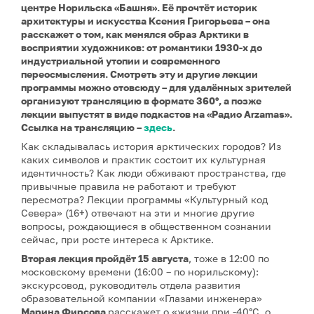
центре Норильска «Башня». Её прочтёт историк
архитектуры и искусства Ксения Григорьева – она
расскажет о том, как менялся образ Арктики в
восприятии художников: от романтики 1930-х до
индустриальной утопии и современного
переосмысления. Смотреть эту и другие лекции
программы можно отовсюду – для удалённых зрителей
организуют трансляцию в формате 360°, а позже
лекции выпустят в виде подкастов на «Радио Arzamas».
Ссылка на трансляцию –
здесь
.
Как складывалась история арктических городов? Из
каких символов и практик состоит их культурная
идентичность? Как люди обживают пространства, где
привычные правила не работают и требуют
пересмотра? Лекции программы «Культурный код
Севера» (16+) отвечают на эти и многие другие
вопросы, рождающиеся в общественном сознании
сейчас, при росте интереса к Арктике.
Вторая лекция
пройдёт 15 августа
, тоже в 12:00 по
московскому времени (16:00 – по норильскому):
экскурсовод, руководитель отдела развития
образовательной компании «Глазами инженера»
Марина Фирсова
расскажет о «жизни при -40°C, о