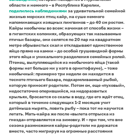
области и немного – в Республике Карелии,
поделились наблюдениями
за удивительной семейной
жизнью морских птиц кайр, на суше немного
напоминающих изящных пингвинов – до 40 см ростом.
Кайры необычны во всем: начиная от способа жизни –
в гигантских колониях, образующих так называемые
птичьи базары, они селятся по 20 пар на квадратном
метре обрывистых скал и откладывают единственное
яйцо прямо на камни – до особой грушевидной формы
этого яйца и уникального разделения семейных ролей.
Птенец, вылупляющийся из необычного яйца (такой
формы нет больше ни у кого в орнитофауне), – тоже
необычный: примерно три недели он находится в
тесноте птичьего базара, подкармливаемый рыбой,
которую приносят родители. Потом он, еще «пуховый»,
недостаточно оперившийся, на недоразвитых
крыльях, бросается со скалы в воду, где его ждёт отец,
который в течение следующих 1-2 месяцев учит
детёныша нырять, ловить рыбу – пока тот не научится
летать. Мать-кайра же после «вылета отпрыска из
гнезда» отправляется на зимовку. И – при том, что вне
сезона размножения кайры-родители не держатся
вместе, часто мигрируя на огромные расстояния