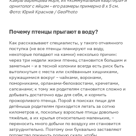
Кайры Баренцева моря, их «коммунальная квартира» и
орнитолог с яйцом – его размеры примерно 8 х 5 см.
Фото: Юрий Краснов / GeoPhoto
Почему птенцы прыгают в воду?
Как рассказывают специалисты, у такого отчаянного
поступка (не все птенцы планируют на воду,
некоторые попадают на камни) несколько причин:
через три недели жизни птенец становится большим и
заметным – и в тесной колонии всегда есть риск быть
вытолкнутым с места или склёванным хищниками,
кружащимися вокруг – чайками, воронами,
поморниками, орланами-белохвостами, кречетами,
сапсанами; к тому же родителям становится сложно и
добывать достаточно еды для себя, и кормить
прожорливого птенца. Порой в поисках пищи для
детёныша родителям приходится летать за сотню
километров и, поскольку взрослые птицы довольно
тяжёлые, а их крылья относительно маленькие, –
переносить много добычи по воздуху им становится
затруднительно. Поэтому они буквально заставляют
потомство покинуть родную скалу, чтобы