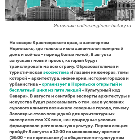
Источник: online.engineer-history.ru
На севере Красноярского края, в заполярном
Норильске, где только в июле закончился полярный
день и сейчас – период белых ночей, 8 августа
запускают новый проект, который будут
транслировать на всю страну. Образовательная и
туристическая
экосистема
«Глазами инженера», темы
которой – архитектура, инженерия, история городов и
урбанистика –
организует в Норильске открытый и
бесплатный цикл из пяти лекций
«Культурный код
Севера». В августе и сентябре эксперты архитектуры и
искусства будут рассказывать о том, как в условиях
сурового климата возникали северные города, почему
Заполярье стало площадкой для архитектурных
экспериментов XX века, как природные условия
формировали региональную культуру. Первая лекция
пройдёт 8 августа в 12:00 по московскому времени
(16:00 – по норильскому) в общественно-культурном