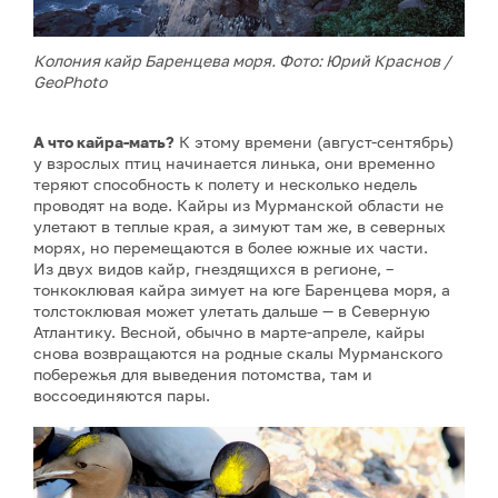
Колония кайр Баренцева моря. Фото: Юрий Краснов /
GeoPhoto
А что кайра-мать?
К этому времени (август-сентябрь)
у взрослых птиц начинается линька, они временно
теряют способность к полету и несколько недель
проводят на воде. Кайры из Мурманской области не
улетают в теплые края, а зимуют там же, в северных
морях, но перемещаются в более южные их части.
Из двух видов кайр, гнездящихся в регионе, –
тонкоклювая кайра зимует на юге Баренцева моря, а
толстоклювая может улетать дальше — в Северную
Атлантику. Весной, обычно в марте-апреле, кайры
снова возвращаются на родные скалы Мурманского
побережья для выведения потомства, там и
воссоединяются пары.