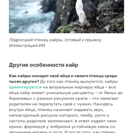
Подросший птенец кайры, готовый к прыжку.
Иллюстрация ИИ
Другие особенности кайр
Как кайры находят своё яйцо и своего птенца среди
тысяч других?
До того как птенец вылупится, кайры
ориентируются
на визуальные маркеры яйца – все
яйца кайр имеют уникальную расцветку – от белых до
бирюзовых с разным рисунком крапа – что помогает
родителям не перепутать своё с чужим. Находясь
внутри яйца, птенец начинает издавать звук,
неповторимый рисунок которого, тембр, ритм и
частоты родители запоминают, в ответ издают свои
крики, формируя у эмбриона устойчивую связь со
звучанием матери и отца. И после того, как птенец