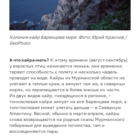
Колония кайр Баренцева моря. Фото: Юрий Краснов /
GeoPhoto
А что кайра-мать?
К этому времени (август-сентябрь)
у взрослых птиц начинается линька, они временно
теряют способность к полету и несколько недель
проводят на воде. Кайры из Мурманской области не
улетают в теплые края, а зимуют там же, в северных
морях, но перемещаются в более южные их части.
Из двух видов кайр, гнездящихся в регионе, –
тонкоклювая кайра зимует на юге Баренцева моря, а
толстоклювая может улетать дальше — в Северную
Атлантику. Весной, обычно в марте-апреле, кайры
снова возвращаются на родные скалы Мурманского
побережья для выведения потомства, там и
воссоединяются пары.