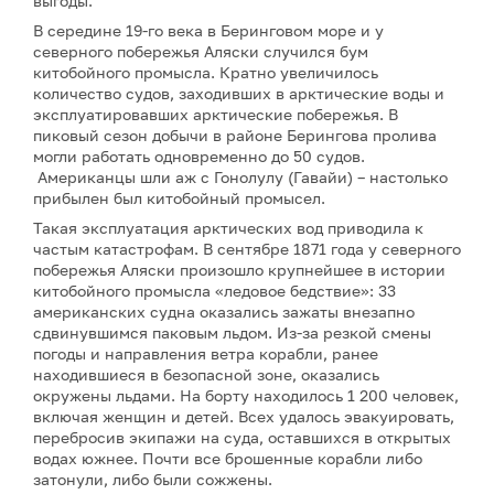
выгоды.
В середине 19-го века в Беринговом море и у
северного побережья Аляски случился бум
китобойного промысла. Кратно увеличилось
количество судов, заходивших в арктические воды и
эксплуатировавших арктические побережья. В
пиковый сезон добычи в районе Берингова пролива
могли работать одновременно до 50 судов.
Американцы шли аж с Гонолулу (Гавайи) – настолько
прибылен был китобойный промысел.
Такая эксплуатация арктических вод приводила к
частым катастрофам. В сентябре 1871 года у северного
побережья Аляски произошло крупнейшее в истории
китобойного промысла «ледовое бедствие»: 33
американских судна оказались зажаты внезапно
сдвинувшимся паковым льдом. Из-за резкой смены
погоды и направления ветра корабли, ранее
находившиеся в безопасной зоне, оказались
окружены льдами. На борту находилось 1 200 человек,
включая женщин и детей. Всех удалось эвакуировать,
перебросив экипажи на суда, оставшихся в открытых
водах южнее. Почти все брошенные корабли либо
затонули, либо были сожжены.