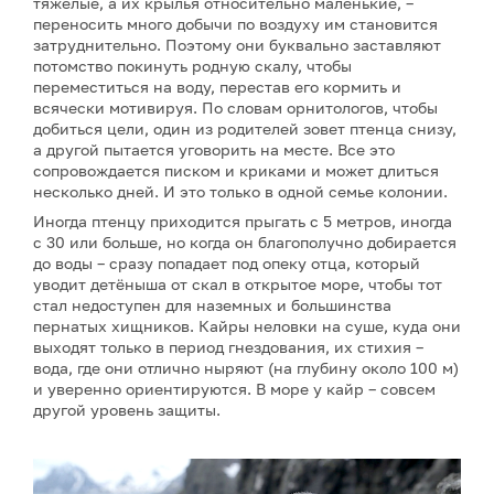
тяжёлые, а их крылья относительно маленькие, –
переносить много добычи по воздуху им становится
затруднительно. Поэтому они буквально заставляют
потомство покинуть родную скалу, чтобы
переместиться на воду, перестав его кормить и
всячески мотивируя. По словам орнитологов, чтобы
добиться цели, один из родителей зовет птенца снизу,
а другой пытается уговорить на месте. Все это
сопровождается писком и криками и может длиться
несколько дней. И это только в одной семье колонии.
Иногда птенцу приходится прыгать с 5 метров, иногда
с 30 или больше, но когда он благополучно добирается
до воды – сразу попадает под опеку отца, который
уводит детёныша от скал в открытое море, чтобы тот
стал недоступен для наземных и большинства
пернатых хищников. Кайры неловки на суше, куда они
выходят только в период гнездования, их стихия –
вода, где они отлично ныряют (на глубину около 100 м)
и уверенно ориентируются. В море у кайр – совсем
другой уровень защиты.