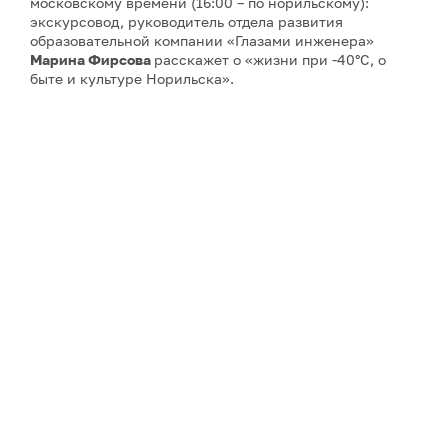
московскому времени (16:00 – по норильскому):
экскурсовод, руководитель отдела развития
образовательной компании «Глазами инженера»
Марина Фирсова
расскажет о «жизни при -40°C, о
быте и культуре Норильска».
Третью и четвёртую
лекции об архитектуре Арктики
27 и 29 августа
прочтёт
Айрат Багаутдинов
– историк
архитектуры, экскурсовод, руководитель
образовательной компании «Глазами инженера».
Пятая лекция
запланирована на
5 сентября
– ее тема:
«Норильск, Магнитогорск, Новокузнецк: концепция
моногорода в советском строительстве». Автор –
искусствовед, историк архитектуры, мастер Школы
гида «Глазами инженера»
Сергей Кузнецов
.