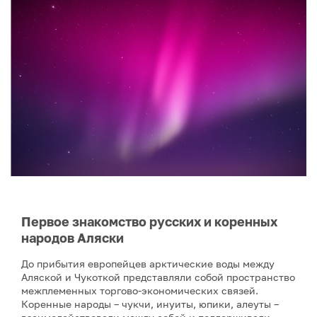
Первое знакомство русских и коренных
народов Аляски
До прибытия европейцев арктические воды между
Аляской и Чукоткой представляли собой пространство
межплеменных торгово-экономических связей.
Коренные народы – чукчи, инуиты, юпики, алеуты –