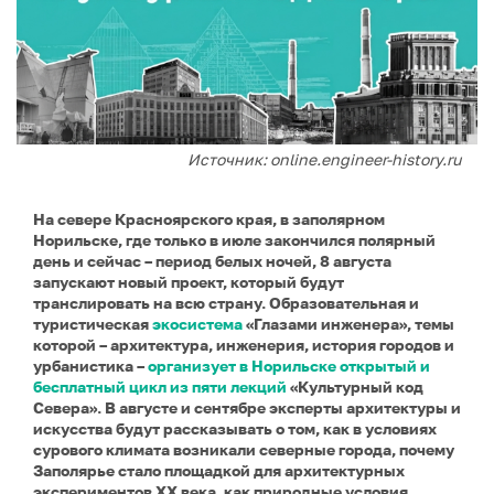
Источник: online.engineer-history.ru
На севере Красноярского края, в заполярном
Норильске, где только в июле закончился полярный
день и сейчас – период белых ночей, 8 августа
запускают новый проект, который будут
транслировать на всю страну. Образовательная и
туристическая
экосистема
«Глазами инженера», темы
которой – архитектура, инженерия, история городов и
урбанистика –
организует в Норильске открытый и
бесплатный цикл из пяти лекций
«Культурный код
Севера». В августе и сентябре эксперты архитектуры и
искусства будут рассказывать о том, как в условиях
сурового климата возникали северные города, почему
Заполярье стало площадкой для архитектурных
экспериментов XX века, как природные условия