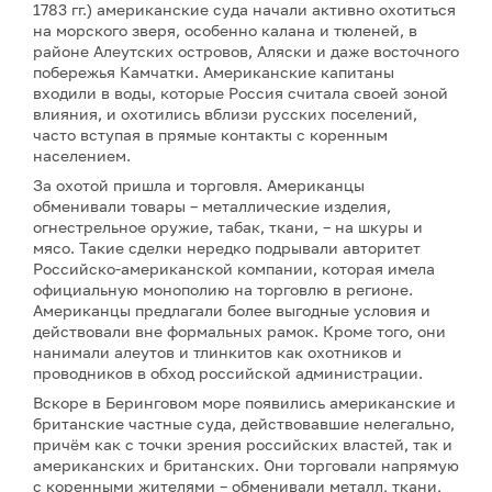
1783 гг.) американские суда начали активно охотиться
на морского зверя, особенно калана и тюленей, в
районе Алеутских островов, Аляски и даже восточного
побережья Камчатки. Американские капитаны
входили в воды, которые Россия считала своей зоной
влияния, и охотились вблизи русских поселений,
часто вступая в прямые контакты с коренным
населением.
За охотой пришла и торговля. Американцы
обменивали товары – металлические изделия,
огнестрельное оружие, табак, ткани, – на шкуры и
мясо. Такие сделки нередко подрывали авторитет
Российско-американской компании, которая имела
официальную монополию на торговлю в регионе.
Американцы предлагали более выгодные условия и
действовали вне формальных рамок. Кроме того, они
нанимали алеутов и тлинкитов как охотников и
проводников в обход российской администрации.
Вскоре в Беринговом море появились американские и
британские частные суда, действовавшие нелегально,
причём как с точки зрения российских властей, так и
американских и британских. Они торговали напрямую
с коренными жителями – обменивали металл, ткани,