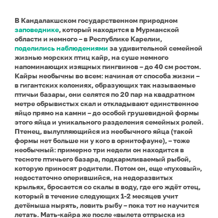
В Кандалакшском государственном природном
заповеднике
, который находится в Мурманской
области и немного – в Республике Карелии,
поделились наблюдениями
за удивительной семейной
жизнью морских птиц кайр, на суше немного
напоминающих изящных пингвинов – до 40 см ростом.
Кайры необычны во всем: начиная от способа жизни –
в гигантских колониях, образующих так называемые
птичьи базары, они селятся по 20 пар на квадратном
метре обрывистых скал и откладывают единственное
яйцо прямо на камни – до особой грушевидной формы
этого яйца и уникального разделения семейных ролей.
Птенец, вылупляющийся из необычного яйца (такой
формы нет больше ни у кого в орнитофауне), – тоже
необычный: примерно три недели он находится в
тесноте птичьего базара, подкармливаемый рыбой,
которую приносят родители. Потом он, еще «пуховый»,
недостаточно оперившийся, на недоразвитых
крыльях, бросается со скалы в воду, где его ждёт отец,
который в течение следующих 1-2 месяцев учит
детёныша нырять, ловить рыбу – пока тот не научится
летать. Мать-кайра же после «вылета отпрыска из