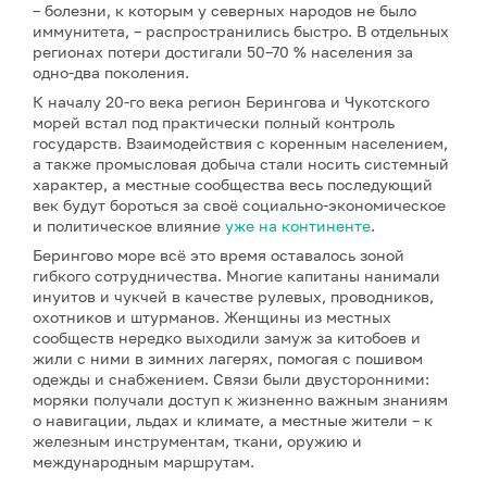
– болезни, к которым у северных народов не было
иммунитета, – распространились быстро. В отдельных
регионах потери достигали 50–70 % населения за
одно-два поколения.
К началу 20-го века регион Берингова и Чукотского
морей встал под практически полный контроль
государств. Взаимодействия с коренным населением,
а также промысловая добыча стали носить системный
характер, а местные сообщества весь последующий
век будут бороться за своё социально-экономическое
и политическое влияние
уже на континенте
.
Берингово море всё это время оставалось зоной
гибкого сотрудничества. Многие капитаны нанимали
инуитов и чукчей в качестве рулевых, проводников,
охотников и штурманов. Женщины из местных
сообществ нередко выходили замуж за китобоев и
жили с ними в зимних лагерях, помогая с пошивом
одежды и снабжением. Связи были двусторонними:
моряки получали доступ к жизненно важным знаниям
о навигации, льдах и климате, а местные жители – к
железным инструментам, ткани, оружию и
международным маршрутам.