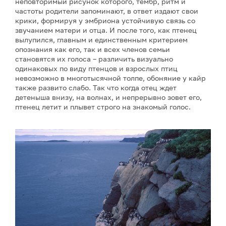
неповторимый рисунок которого, тембр, ритм и
частоты родители запоминают, в ответ издают свои
крики, формируя у эмбриона устойчивую связь со
звучанием матери и отца. И после того, как птенец
вылупился, главным и единственным критерием
опознания как его, так и всех членов семьи
становятся их голоса – различить визуально
одинаковых по виду птенцов и взрослых птиц
невозможно в многотысячной толпе, обоняние у кайр
также развито слабо. Так что когда отец ждет
детеныша внизу, на волнах, и непрерывно зовет его,
птенец летит и плывет строго на знакомый голос.