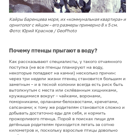
Кайры Баренцева моря, их «коммунальная квартира» и
орнитолог с яйцом – его размеры примерно 8 х 5 см.
Фото: Юрий Краснов / GeoPhoto
Почему птенцы прыгают в воду?
Как рассказывают специалисты, у такого отчаянного
поступка (не все птенцы планируют на воду,
некоторые попадают на камни) несколько причин:
через три недели жизни птенец становится большим и
заметным – и в тесной колонии всегда есть риск быть
вытолкнутым с места или склёванным хищниками,
кружащимися вокруг – чайками, воронами,
поморниками, орланами-белохвостами, кречетами,
сапсанами; к тому же родителям становится сложно и
добывать достаточно еды для себя, и кормить
прожорливого птенца. Порой в поисках пищи для
детёныша родителям приходится летать за сотню
километров и, поскольку взрослые птицы довольно