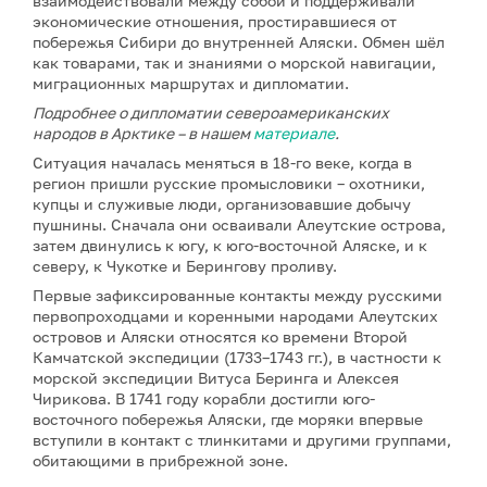
взаимодействовали между собой и поддерживали
экономические отношения, простиравшиеся от
побережья Сибири до внутренней Аляски. Обмен шёл
как товарами, так и знаниями о морской навигации,
миграционных маршрутах и дипломатии.
Подробнее о дипломатии североамериканских
народов в Арктике – в нашем
материале
.
Ситуация началась меняться в 18-го веке, когда в
регион пришли русские промысловики – охотники,
купцы и служивые люди, организовавшие добычу
пушнины. Сначала они осваивали Алеутские острова,
затем двинулись к югу, к юго-восточной Аляске, и к
северу, к Чукотке и Берингову проливу.
Первые зафиксированные контакты между русскими
первопроходцами и коренными народами Алеутских
островов и Аляски относятся ко времени Второй
Камчатской экспедиции (1733–1743 гг.), в частности к
морской экспедиции Витуса Беринга и Алексея
Чирикова. В 1741 году корабли достигли юго-
восточного побережья Аляски, где моряки впервые
вступили в контакт с тлинкитами и другими группами,
обитающими в прибрежной зоне.