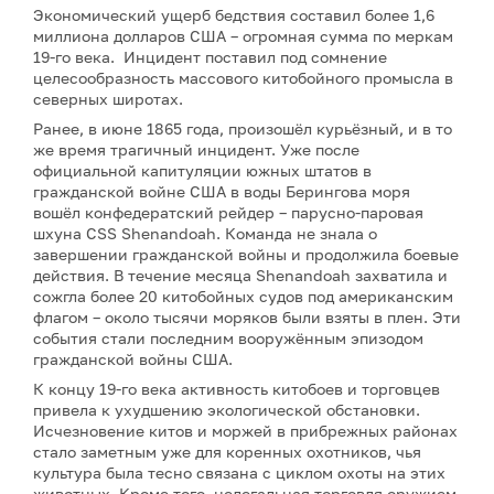
Экономический ущерб бедствия составил более 1,6
миллиона долларов США – огромная сумма по меркам
19-го века. Инцидент поставил под сомнение
целесообразность массового китобойного промысла в
северных широтах.
Ранее, в июне 1865 года, произошёл курьёзный, и в то
же время трагичный инцидент. Уже после
официальной капитуляции южных штатов в
гражданской войне США в воды Берингова моря
вошёл конфедератский рейдер – парусно-паровая
шхуна CSS Shenandoah. Команда не знала о
завершении гражданской войны и продолжила боевые
действия. В течение месяца Shenandoah захватила и
сожгла более 20 китобойных судов под американским
флагом – около тысячи моряков были взяты в плен. Эти
события стали последним вооружённым эпизодом
гражданской войны США.
К концу 19-го века активность китобоев и торговцев
привела к ухудшению экологической обстановки.
Исчезновение китов и моржей в прибрежных районах
стало заметным уже для коренных охотников, чья
культура была тесно связана с циклом охоты на этих
животных. Кроме того, нелегальная торговля оружием,