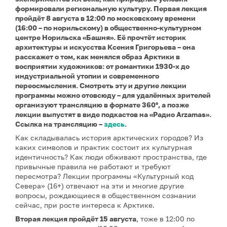
формировали региональную культуру. Первая лекция
пройдёт 8 августа в 12:00 по московскому времени
(16:00 – по норильскому) в общественно-культурном
центре Норильска «Башня». Её прочтёт историк
архитектуры и искусства Ксения Григорьева – она
расскажет о том, как менялся образ Арктики в
восприятии художников: от романтики 1930-х до
индустриальной утопии и современного
переосмысления. Смотреть эту и другие лекции
программы можно отовсюду – для удалённых зрителей
организуют трансляцию в формате 360°, а позже
лекции выпустят в виде подкастов на «Радио Arzamas».
Ссылка на трансляцию –
здесь
.
Как складывалась история арктических городов? Из
каких символов и практик состоит их культурная
идентичность? Как люди обживают пространства, где
привычные правила не работают и требуют
пересмотра? Лекции программы «Культурный код
Севера» (16+) отвечают на эти и многие другие
вопросы, рождающиеся в общественном сознании
сейчас, при росте интереса к Арктике.
Вторая лекция
пройдёт 15 августа
, тоже в 12:00 по