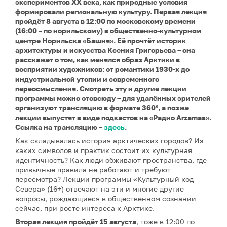
экспериментов XX века, как природные условия
формировали региональную культуру. Первая лекция
пройдёт 8 августа в 12:00 по московскому времени
(16:00 – по норильскому) в общественно-культурном
центре Норильска «Башня». Её прочтёт историк
архитектуры и искусства Ксения Григорьева – она
расскажет о том, как менялся образ Арктики в
восприятии художников: от романтики 1930-х до
индустриальной утопии и современного
переосмысления. Смотреть эту и другие лекции
программы можно отовсюду – для удалённых зрителей
организуют трансляцию в формате 360°, а позже
лекции выпустят в виде подкастов на «Радио Arzamas».
Ссылка на трансляцию –
здесь
.
Как складывалась история арктических городов? Из
каких символов и практик состоит их культурная
идентичность? Как люди обживают пространства, где
привычные правила не работают и требуют
пересмотра? Лекции программы «Культурный код
Севера» (16+) отвечают на эти и многие другие
вопросы, рождающиеся в общественном сознании
сейчас, при росте интереса к Арктике.
Вторая лекция
пройдёт 15 августа
, тоже в 12:00 по