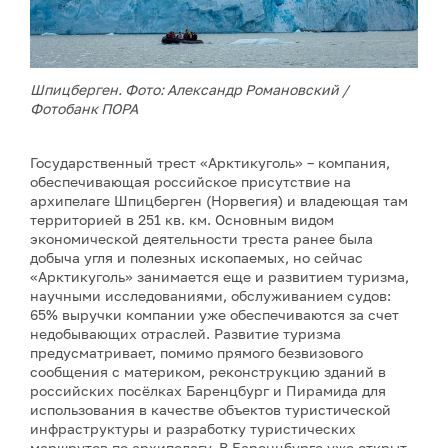
Шпицберген. Фото: Александр Романовский /
Фотобанк ПОРА
Государственный трест «Арктикуголь» – компания,
обеспечивающая российское присутствие на
архипелаге Шпицберген (Норвегия) и владеющая там
территорией в 251 кв. км. Основным видом
экономической деятельности треста ранее была
добыча угля и полезных ископаемых, но сейчас
«Арктикуголь» занимается еще и развитием туризма,
научными исследованиями, обслуживанием судов:
65% выручки компании уже обеспечиваются за счет
недобывающих отраслей. Развитие туризма
предусматривает, помимо прямого безвизового
сообщения с материком, реконструкцию зданий в
российских посёлках Баренцбург и Пирамида для
использования в качестве объектов туристической
инфраструктуры и разработку туристических
маршрутов по архипелагу. В Баренцбурге уже открыт