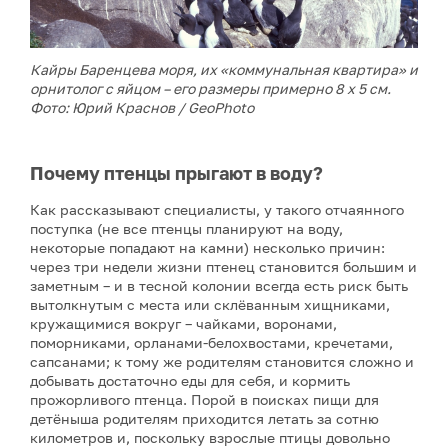
Кайры Баренцева моря, их «коммунальная квартира» и
орнитолог с яйцом – его размеры примерно 8 х 5 см.
Фото: Юрий Краснов / GeoPhoto
Почему птенцы прыгают в воду?
Как рассказывают специалисты, у такого отчаянного
поступка (не все птенцы планируют на воду,
некоторые попадают на камни) несколько причин:
через три недели жизни птенец становится большим и
заметным – и в тесной колонии всегда есть риск быть
вытолкнутым с места или склёванным хищниками,
кружащимися вокруг – чайками, воронами,
поморниками, орланами-белохвостами, кречетами,
сапсанами; к тому же родителям становится сложно и
добывать достаточно еды для себя, и кормить
прожорливого птенца. Порой в поисках пищи для
детёныша родителям приходится летать за сотню
километров и, поскольку взрослые птицы довольно