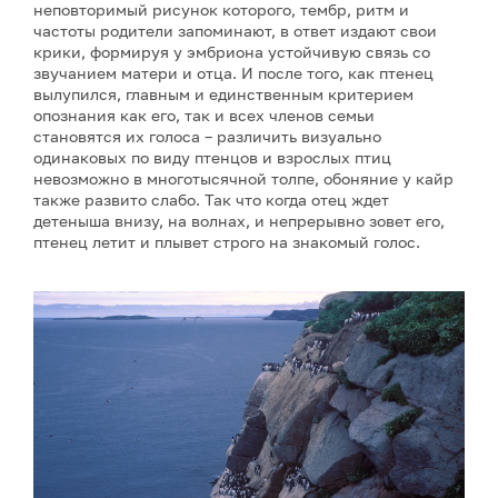
неповторимый рисунок которого, тембр, ритм и
частоты родители запоминают, в ответ издают свои
крики, формируя у эмбриона устойчивую связь со
звучанием матери и отца. И после того, как птенец
вылупился, главным и единственным критерием
опознания как его, так и всех членов семьи
становятся их голоса – различить визуально
одинаковых по виду птенцов и взрослых птиц
невозможно в многотысячной толпе, обоняние у кайр
также развито слабо. Так что когда отец ждет
детеныша внизу, на волнах, и непрерывно зовет его,
птенец летит и плывет строго на знакомый голос.