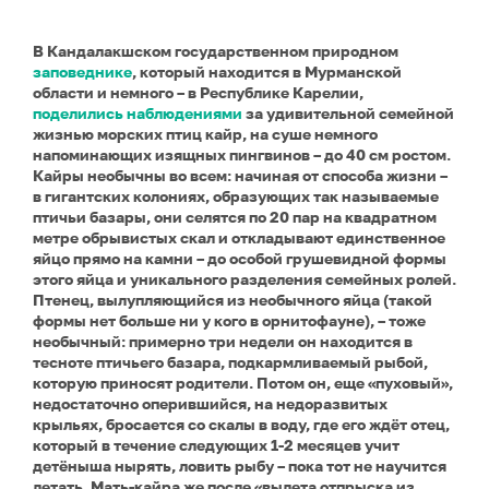
В Кандалакшском государственном природном
заповеднике
, который находится в Мурманской
области и немного – в Республике Карелии,
поделились наблюдениями
за удивительной семейной
жизнью морских птиц кайр, на суше немного
напоминающих изящных пингвинов – до 40 см ростом.
Кайры необычны во всем: начиная от способа жизни –
в гигантских колониях, образующих так называемые
птичьи базары, они селятся по 20 пар на квадратном
метре обрывистых скал и откладывают единственное
яйцо прямо на камни – до особой грушевидной формы
этого яйца и уникального разделения семейных ролей.
Птенец, вылупляющийся из необычного яйца (такой
формы нет больше ни у кого в орнитофауне), – тоже
необычный: примерно три недели он находится в
тесноте птичьего базара, подкармливаемый рыбой,
которую приносят родители. Потом он, еще «пуховый»,
недостаточно оперившийся, на недоразвитых
крыльях, бросается со скалы в воду, где его ждёт отец,
который в течение следующих 1-2 месяцев учит
детёныша нырять, ловить рыбу – пока тот не научится
летать. Мать-кайра же после «вылета отпрыска из