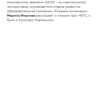
московскому времени (16:00 – по норильскому):
экскурсовод, руководитель отдела развития
образовательной компании «Глазами инженера»
Марина Фирсова
расскажет о «жизни при -40°C, о
быте и культуре Норильска».
Третью и четвёртую
лекции об архитектуре Арктики
27 и 29 августа
прочтёт
Айрат Багаутдинов
– историк
архитектуры, экскурсовод, руководитель
образовательной компании «Глазами инженера».
Пятая лекция
запланирована на
5 сентября
– ее тема:
«Норильск, Магнитогорск, Новокузнецк: концепция
моногорода в советском строительстве». Автор –
искусствовед, историк архитектуры, мастер Школы
гида «Глазами инженера»
Сергей Кузнецов
.