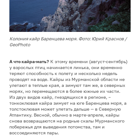
Колония кайр Баренцева моря. Фото: Юрий Краснов /
GeoPhoto
А что кайра-мать?
К этому времени (август-сентябрь)
у взрослых птиц начинается линька, они временно
теряют способность к полету и несколько недель
проводят на воде. Кайры из Мурманской области не
улетают в теплые края, а зимуют там же, в северных
морях, но перемещаются в более южные их части.
Из двух видов кайр, гнездящихся в регионе, –
тонкоклювая кайра зимует на юге Баренцева моря, а
толстоклювая может улетать дальше — в Северную
Атлантику. Весной, обычно в марте-апреле, кайры
снова возвращаются на родные скалы Мурманского
побережья для выведения потомства, там и
воссоединяются пары.