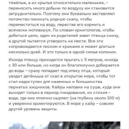
тяжёлые, а их крылья относительно маленькие, –
переносить много добычи по воздуху им становится
затруднительно. Поэтому они буквально заставляют
потомство покинуть родную скалу, чтобы
переместиться на воду, перестав его кормить и
всячески мотивируя. По словам орнитологов, чтобы
добиться цели, один из родителей зовет птенца снизу,
а другой пытается уговорить на месте. Все это
сопровождается писком и криками и может длиться
несколько дней. И это только в одной семье колонии.
Иногда птенцу приходится прыгать с 5 метров, иногда
с 30 или больше, но когда он благополучно добирается
до воды – сразу попадает под опеку отца, который
уводит детёныша от скал в открытое море, чтобы тот
стал недоступен для наземных и большинства
пернатых хищников. Кайры неловки на суше, куда они
выходят только в период гнездования, их стихия –
вода, где они отлично ныряют (на глубину около 100 м)
и уверенно ориентируются. В море у кайр – совсем
другой уровень защиты.