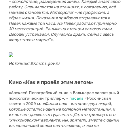
– спокойствие, размеренная жизнь. Каждый знает свою
работу. Специалистов на станциях, к сожалению, всё
меньше становится. Метеоролог – не профессия, а
образ жизни. Показания приборов отправляются в
Певек каждые три часа. На Певек работают примерно
30 метеостанций. Раньше на станции самогон пили.
Дебоши устраивали. Случались драки. Сейчас здесь
живут тихо и мирно”».
Источник: 87.mchs.gov.ru
Кино «Как я провёл этим летом»
«Алексей Попогребский снял в Валькарае заполярный
психологический триллер», –
писала
«Российская
газета в 2009-м.
«Фильм наш – история двух людей,
которые остались одни на полярной метеостанции, и
их вот-вот должны оттуда снять. Да, это триллер в его
"хичкоковском" варианте: мы, зрители, вместе с одним
из персонажей знаем нечто важное, о чем не