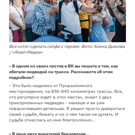
Все хотят сделать селфи с героем. Фото: Алина Дьякова
/ «Ямал-Медиа»
– В одном из своих постов в ВК вы пишете о том, как
обегали медведей на трассе. Расскажите об этом
подробнее?
– Это было недалеко от Приразломного
месторождения, на 830–840 километрах трассы. Все,
кто регулярно ездят в этих местах, знают о двух
прикормленных медведях – мамаше и ее уже
повзрослевшем детеныше. Я решил просто довериться
своей судьбе, бежать и ни о чем таком не думать. И
судьба отнеслась ко мне благосклонно…
– В лице двух водителей бензовозов…