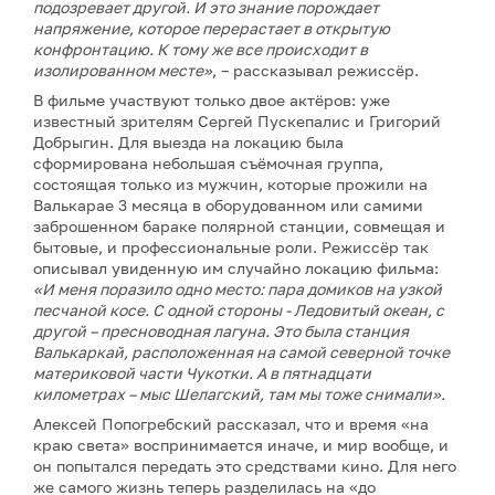
подозревает другой. И это знание порождает
напряжение, которое перерастает в открытую
конфронтацию. К тому же все происходит в
изолированном месте»
, – рассказывал режиссёр.
В фильме участвуют только двое актёров: уже
известный зрителям Сергей Пускепалис и Григорий
Добрыгин. Для выезда на локацию была
сформирована небольшая съёмочная группа,
состоящая только из мужчин, которые прожили на
Валькарае 3 месяца в оборудованном или самими
заброшенном бараке полярной станции, совмещая и
бытовые, и профессиональные роли. Режиссёр так
описывал увиденную им случайно локацию фильма:
«И меня поразило одно место: пара домиков на узкой
песчаной косе. С одной стороны - Ледовитый океан, с
другой – пресноводная лагуна. Это была станция
Валькаркай, расположенная на самой северной точке
материковой части Чукотки. А в пятнадцати
километрах – мыс Шелагский, там мы тоже снимали».
Алексей Попогребский рассказал, что и время «на
краю света» воспринимается иначе, и мир вообще, и
он попытался передать это средствами кино. Для него
же самого жизнь теперь разделилась на «до