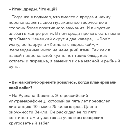
– Итак, дреды. Что ещё?
– Тогда же я подумал, что вместе с дредами начну
перенаправлять свое музыкальное творчество в
сторону более позитивного звучания. И выпустил
альбом в жанре регги. В нем среди прочего есть песня
про Ямало-Ненецкий округ и два кавера, – «Don't
worry, be happy» и «Котлеты с пюрешкой», –
переведенные мною на ненецкий язык. Так как в
нашей национальной кухне нет таких блюд, как
котлеты и пюрешка, я заменил их на мясной и рыбный
супы.
– Вы на кого-то ориентировались, когда планировали
свой забег?
– На Руслана Шакина. Это российский
ультрамарафонец, который за пять лет преодолел
дистанцию 40 тысяч 75 километров. Длина
окружности Земли. Он раскидал ее по пяти
континентам и участок за участком совершил
кругосветный забег.