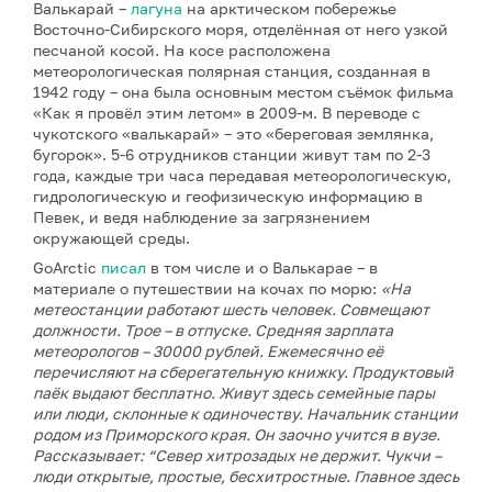
Валькарай –
лагуна
на арктическом побережье
Восточно-Сибирского моря, отделённая от него узкой
песчаной косой. На косе расположена
метеорологическая полярная станция, созданная в
1942 году – она была основным местом съёмок фильма
«Как я провёл этим летом» в 2009-м. В переводе с
чукотского «валькарай» – это «береговая землянка,
бугорок». 5-6 отрудников станции живут там по 2-3
года, каждые три часа передавая метеорологическую,
гидрологическую и геофизическую информацию в
Певек, и ведя наблюдение за загрязнением
окружающей среды.
GoArctic
писал
в том числе и о Валькарае – в
материале о путешествии на кочах по морю:
«На
метеостанции работают шесть человек. Совмещают
должности. Трое – в отпуске. Средняя зарплата
метеорологов – 30000 рублей. Ежемесячно её
перечисляют на сберегательную книжку. Продуктовый
паёк выдают бесплатно. Живут здесь семейные пары
или люди, склонные к одиночеству. Начальник станции
родом из Приморского края. Он заочно учится в вузе.
Рассказывает: “Север хитрозадых не держит. Чукчи –
люди открытые, простые, бесхитростные. Главное здесь