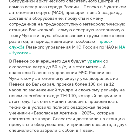
Сотрудники арктического спасательного центра из
самого северного города России – Певека в Чукотском
автономном округе (ЧАО), проверяя новый вездеход,
доставили оборудование, продукты и смену
сотрудников на труднодоступную метеорологическую
станцию Валькаркай – самую северную материковую
точку Чукотки, куда обычно завозят грузы только один
раз в год, в период навигации, сообщают
пресс-
служба
Главного управления МЧС России по ЧАО и
ИА
«Чукотка»
.
В Певеке со вчерашнего дня бушует
ураган
со
скоростью ветра до 50 м/с, и метёт метель. А
спасатели Главного управления МЧС России по
Чукотскому автономному округу уже добрались из
Певека до Валькарая, проехав более 130 км за 12
часов по заснеженной тундре и сложному рельефу на
новом снегоболотоходе ТМ-140, который получили в
этом году. Так они смогли проверить проходимость
техники в условиях полного бездорожья перед
учениями «Безопасная Арктика – 2025», которые
состоятся в январе. Спасатели доставили на станцию
продукты и оборудование, и привезли связиста, а двух
специалистов забрали с собой в Певек.