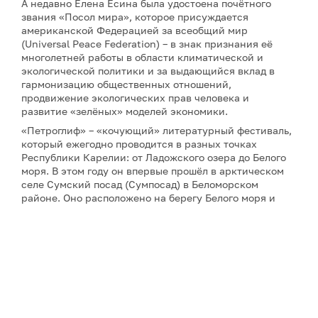
А недавно Елена Есина была удостоена почётного
звания «Посол мира», которое присуждается
американской Федерацией за всеобщий мир
(Universal Peace Federation) – в знак признания её
многолетней работы в области климатической и
экологической политики и за выдающийся вклад в
гармонизацию общественных отношений,
продвижение экологических прав человека и
развитие «зелёных» моделей экономики.
«Петроглиф» – «кочующий» литературный фестиваль,
который ежегодно проводится в разных точках
Республики Карелии: от Ладожского озера до Белого
моря. В этом году он впервые прошёл в арктическом
селе Сумский посад (Сумпосад) в Беломорском
районе. Оно расположено на берегу Белого моря и
названо по реке Сума. Село Сумское основали в XV
веке новгородские переселенцы, посадом оно стало
уже в веке XIX-м. Фестиваль «Петроглиф–2026»
объединил писателей, поэтов, издателей, художников,
композиторов и музыкантов из 15 регионов России.
Рассказ-победитель «Соль вечной мерзлоты» Елены
Есиной
можно прочесть здесь
.