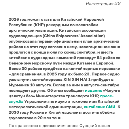
Иллюстрация ИИ
2026 год может стать для Китайской Народной
Республики (КНР) рекордным по масштабам
арктической навигации. Китайская ассоциация
судовладельцев (China Shipowners' Association)
опубликовала первый официальный план арктических
рейсов на этот год: согласно нему, навигационное окно
продлится с конца июля по конец сентября, и шесть
китайских судоходных компаний проведут 64 рейса по
Северному морскому пути между Китаем и Европой.
Более 30 рейсов придётся на контейнерные перевозки
– для сравнения, в 2025 году их было 23. Первое судно
уже в пути: контейнеровоз XIN XIN HAI 1 прибудет в
Мурманск 18 августа. Вслед за ним в августе-сентябре
последуют другие. Об этом сообщают
издание
«Чжунго
цзяотун бао» Министерства транспорта КНР,
пресс-
служба
Управления по науке и технологиям Китайской
метеорологической администрации,
китайские СМИ
. К
2030 году Россия и Китай нацелены достичь объёма
грузопотока в 20 млн тонн.
По сравнению с движением через Суэцкий канал