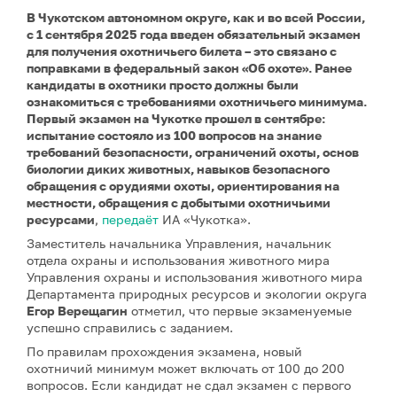
В Чукотском автономном округе, как и во всей России,
с 1 сентября 2025 года введен обязательный экзамен
для получения охотничьего билета – это связано с
поправками в федеральный закон «Об охоте». Ранее
кандидаты в охотники просто должны были
ознакомиться с требованиями охотничьего минимума.
Первый экзамен на Чукотке прошел в сентябре:
испытание состояло из 100 вопросов на знание
требований безопасности, ограничений охоты, основ
биологии диких животных, навыков безопасного
обращения с орудиями охоты, ориентирования на
местности, обращения с добытыми охотничьими
ресурсами
,
передаёт
ИА «Чукотка».
Заместитель начальника Управления, начальник
отдела охраны и использования животного мира
Управления охраны и использования животного мира
Департамента природных ресурсов и экологии округа
Егор Верещагин
отметил, что первые экзаменуемые
успешно справились с заданием.
По правилам прохождения экзамена, новый
охотничий минимум может включать от 100 до 200
вопросов. Если кандидат не сдал экзамен с первого