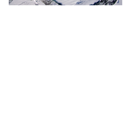
Фото: Сергей Аносов / GeoPhoto
Параллельно с расширением флота Китай запустил
принципиально новые сервисы для поддержки
арктической навигации: 1 августа 2026 года страна
впервые начала передачу 72-часовых прогнозов
состояния морского льда в Арктике по нескольким
каналам связи. Прогноз охватывает четыре ключевых
моря (Восточно-Сибирское, Лаптевых, Карское,
Баренцево) и четыре пролива (Берингов, Дмитрия
Лаптева, Вилькицкого, Карские Ворота). Система
мониторит три ключевых параметра ледового
покрытия – толщину льда, его площадь и скорость
дрейфа, и позволяет моделировать сложные
физические процессы взаимодействия атмосферы,
океана и льда в Арктике. Прогноз обновляется каждые
24 часа, имеет временное разрешение 3 часа и
пространственное разрешение 10 км. До этого Китай
с 2024 года передавал только текущую ледовую
обстановку (фактические данные), а теперь перешел к